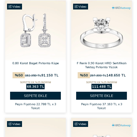
Video
Video
0,80 Karat Baget Pırlanta Küpe
F Renk 0,90 Karat HRD Sertifikalı
Tektaş Pırlanta Yüzük
%
50
%
50
91.150
TL
148.650
TL
182.350
TL
297.300
TL
SEPETTE EK %25 İNDİRİM
SEPETTE EK %25 İNDİRİM
68.363 TL
111.488 TL
SEPETE EKLE
SEPETE EKLE
Peşin Fiyatına
22.788 TL x 3
Peşin Fiyatına
37.163 TL x 3
Taksit
Taksit
Video
Video