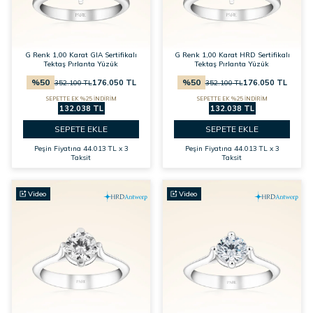
G Renk 1,00 Karat GIA Sertifikalı
G Renk 1,00 Karat HRD Sertifikalı
Tektaş Pırlanta Yüzük
Tektaş Pırlanta Yüzük
%
50
%
50
176.050
TL
176.050
TL
352.100
TL
352.100
TL
SEPETTE EK %25 İNDİRİM
SEPETTE EK %25 İNDİRİM
132.038 TL
132.038 TL
SEPETE EKLE
SEPETE EKLE
Peşin Fiyatına
44.013 TL x 3
Peşin Fiyatına
44.013 TL x 3
Taksit
Taksit
Video
Video