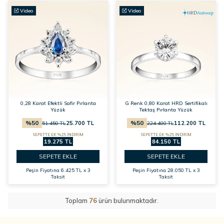
Video
Video
0,28 Karat Efektli Safir Pırlanta
G Renk 0,80 Karat HRD Sertifikalı
Yüzük
Tektaş Pırlanta Yüzük
%
50
%
50
25.700
TL
112.200
TL
51.450
TL
224.400
TL
SEPETTE EK %25 İNDİRİM
SEPETTE EK %25 İNDİRİM
19.275 TL
84.150 TL
SEPETE EKLE
SEPETE EKLE
Peşin Fiyatına
6.425 TL x 3
Peşin Fiyatına
28.050 TL x 3
Taksit
Taksit
Toplam
76
ürün bulunmaktadır.