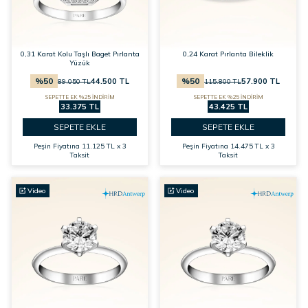
0,31 Karat Kolu Taşlı Baget Pırlanta
0,24 Karat Pırlanta Bileklik
Yüzük
%
50
%
50
44.500
TL
57.900
TL
89.050
TL
115.800
TL
SEPETTE EK %25 İNDİRİM
SEPETTE EK %25 İNDİRİM
33.375 TL
43.425 TL
SEPETE EKLE
SEPETE EKLE
Peşin Fiyatına
11.125 TL x 3
Peşin Fiyatına
14.475 TL x 3
Taksit
Taksit
Video
Video