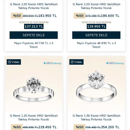
G Renk 1,00 Karat HRD Sertifikalı
G Renk 1,00 Karat HRD Sertifikalı
Tektaş Pırlanta Yüzük
Tektaş Pırlanta Yüzük
%
50
%
50
182.950
TL
186.600
TL
365.900
TL
373.150
TL
SEPETTE EK %25 İNDİRİM
SEPETTE EK %25 İNDİRİM
137.213 TL
139.950 TL
SEPETE EKLE
SEPETE EKLE
Peşin Fiyatına
45.738 TL x 3
Peşin Fiyatına
46.650 TL x 3
Taksit
Taksit
Video
Video
G Renk 1,20 Karat HRD Sertifikalı
G Renk 1,50 Karat HRD Sertifikalı
Tektaş Pırlanta Yüzük
Tektaş Pırlanta Yüzük
%
50
%
50
228.450
TL
354.250
TL
456.850
TL
708.450
TL