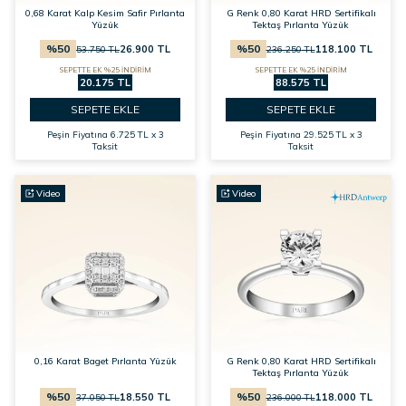
0,68 Karat Kalp Kesim Safir Pırlanta
G Renk 0,80 Karat HRD Sertifikalı
Yüzük
Tektaş Pırlanta Yüzük
%
50
%
50
26.900
TL
118.100
TL
53.750
TL
236.250
TL
SEPETTE EK %25 İNDİRİM
SEPETTE EK %25 İNDİRİM
20.175 TL
88.575 TL
SEPETE EKLE
SEPETE EKLE
Peşin Fiyatına
6.725 TL x 3
Peşin Fiyatına
29.525 TL x 3
Taksit
Taksit
Video
Video
0,16 Karat Baget Pırlanta Yüzük
G Renk 0,80 Karat HRD Sertifikalı
Tektaş Pırlanta Yüzük
%
50
%
50
18.550
TL
118.000
TL
37.050
TL
236.000
TL