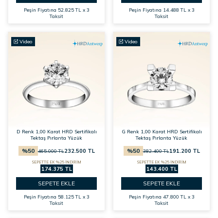
Peşin Fiyatına
52.825 TL x 3
Peşin Fiyatına
14.488 TL x 3
Taksit
Taksit
Video
Video
D Renk 1,00 Karat HRD Sertifikalı
G Renk 1,00 Karat HRD Sertifikalı
Tektaş Pırlanta Yüzük
Tektaş Pırlanta Yüzük
%
50
%
50
232.500
TL
191.200
TL
465.000
TL
382.400
TL
SEPETTE EK %25 İNDİRİM
SEPETTE EK %25 İNDİRİM
174.375 TL
143.400 TL
SEPETE EKLE
SEPETE EKLE
Peşin Fiyatına
58.125 TL x 3
Peşin Fiyatına
47.800 TL x 3
Taksit
Taksit