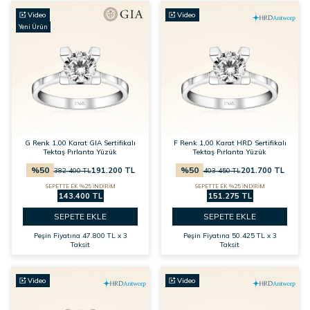
Video
Video
Yeni Ürün
G Renk 1,00 Karat GIA Sertifikalı
F Renk 1,00 Karat HRD Sertifikalı
Tektaş Pırlanta Yüzük
Tektaş Pırlanta Yüzük
%
50
%
50
191.200
TL
201.700
TL
382.400
TL
403.450
TL
SEPETTE EK %25 İNDİRİM
SEPETTE EK %25 İNDİRİM
143.400 TL
151.275 TL
SEPETE EKLE
SEPETE EKLE
Peşin Fiyatına
47.800 TL x 3
Peşin Fiyatına
50.425 TL x 3
Taksit
Taksit
Video
Video