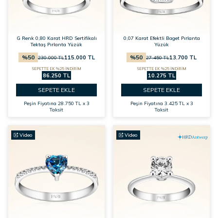
G Renk 0,80 Karat HRD Sertifikalı
0,07 Karat Efektli Baget Pırlanta
Tektaş Pırlanta Yüzük
Yüzük
%
50
%
50
115.000
TL
13.700
TL
230.000
TL
27.450
TL
SEPETTE EK %25 İNDİRİM
SEPETTE EK %25 İNDİRİM
86.250 TL
10.275 TL
SEPETE EKLE
SEPETE EKLE
Peşin Fiyatına
28.750 TL x 3
Peşin Fiyatına
3.425 TL x 3
Taksit
Taksit
Video
Video