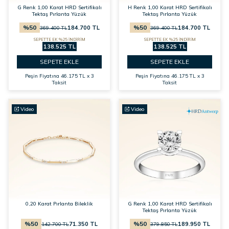
G Renk 1,00 Karat HRD Sertifikalı
H Renk 1,00 Karat HRD Sertifikalı
Tektaş Pırlanta Yüzük
Tektaş Pırlanta Yüzük
%
50
%
50
184.700
TL
184.700
TL
369.400
TL
369.400
TL
SEPETTE EK %25 İNDİRİM
SEPETTE EK %25 İNDİRİM
138.525 TL
138.525 TL
SEPETE EKLE
SEPETE EKLE
Peşin Fiyatına
46.175 TL x 3
Peşin Fiyatına
46.175 TL x 3
Taksit
Taksit
Video
Video
0,20 Karat Pırlanta Bileklik
G Renk 1,00 Karat HRD Sertifikalı
Tektaş Pırlanta Yüzük
%
50
%
50
71.350
TL
189.950
TL
142.700
TL
379.850
TL