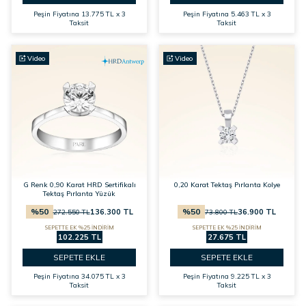
Peşin Fiyatına
13.775 TL x 3
Peşin Fiyatına
5.463 TL x 3
Taksit
Taksit
Video
Video
G Renk 0,90 Karat HRD Sertifikalı
0,20 Karat Tektaş Pırlanta Kolye
Tektaş Pırlanta Yüzük
%
50
%
50
136.300
TL
36.900
TL
272.550
TL
73.800
TL
SEPETTE EK %25 İNDİRİM
SEPETTE EK %25 İNDİRİM
102.225 TL
27.675 TL
SEPETE EKLE
SEPETE EKLE
Peşin Fiyatına
34.075 TL x 3
Peşin Fiyatına
9.225 TL x 3
Taksit
Taksit