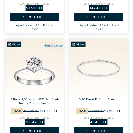
SEPETTE EK %25 İNDİRİM
SEPETTE EK %25 İNDİRİM
53.513 TL
142.463 TL
SEPETE EKLE
SEPETE EKLE
Peşin Fiyatına
17.838 TL x 3
Peşin Fiyatına
47.488 TL x 3
Taksit
Taksit
Video
Video
E Renk 1,00 Karat HRD Sertifikalı
0,20 Karat Pırlanta Bileklik
Tektaş Pırlanta Yüzük
%
50
%
50
211.300
TL
57.950
TL
422.600
TL
115.900
TL
SEPETTE EK %25 İNDİRİM
SEPETTE EK %25 İNDİRİM
158.475 TL
43.463 TL
SEPETE EKLE
SEPETE EKLE