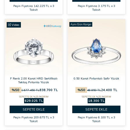
Peşin Fiyatına
142.225 TL x 3
Peşin Fiyatına
3.175 TL x 3
Taksit
Taksit
Aynı Gün Kargo
Video
F Renk 2,00 Karat HRD Sertifikalı
0,50 Karat Pırlantalı Safir Yüzük
Tektaş Pırlanta Yüzük
%
50
%
50
838.700
TL
24.400
TL
1.677.450
TL
48.850
TL
SEPETTE EK %25 İNDİRİM
SEPETTE EK %25 İNDİRİM
629.025 TL
18.300 TL
SEPETE EKLE
SEPETE EKLE
Peşin Fiyatına
209.675 TL x 3
Peşin Fiyatına
6.100 TL x 3
Taksit
Taksit