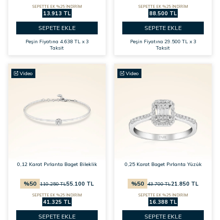
SEPETTE EK %25 İNDİRİM
SEPETTE EK %25 İNDİRİM
13.913 TL
88.500 TL
SEPETE EKLE
SEPETE EKLE
Peşin Fiyatına
4.638 TL x 3
Peşin Fiyatına
29.500 TL x 3
Taksit
Taksit
Video
Video
0,12 Karat Pırlanta Baget Bileklik
0,25 Karat Baget Pırlanta Yüzük
%
50
%
50
55.100
TL
21.850
TL
110.250
TL
43.700
TL
SEPETTE EK %25 İNDİRİM
SEPETTE EK %25 İNDİRİM
41.325 TL
16.388 TL
SEPETE EKLE
SEPETE EKLE