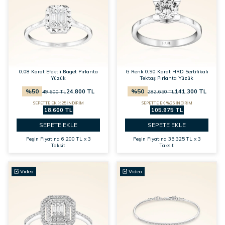
0,08 Karat Efektli Baget Pırlanta
G Renk 0,90 Karat HRD Sertifikalı
Yüzük
Tektaş Pırlanta Yüzük
%
50
%
50
24.800
TL
141.300
TL
49.600
TL
282.650
TL
SEPETTE EK %25 İNDİRİM
SEPETTE EK %25 İNDİRİM
18.600 TL
105.975 TL
SEPETE EKLE
SEPETE EKLE
Peşin Fiyatına
6.200 TL x 3
Peşin Fiyatına
35.325 TL x 3
Taksit
Taksit
Video
Video