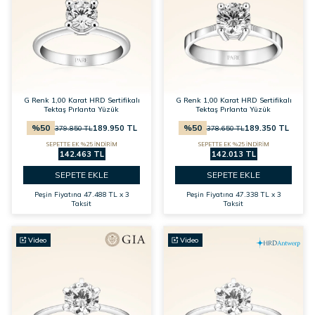
G Renk 1,00 Karat HRD Sertifikalı
G Renk 1,00 Karat HRD Sertifikalı
Tektaş Pırlanta Yüzük
Tektaş Pırlanta Yüzük
%
50
%
50
189.950
TL
189.350
TL
379.850
TL
378.650
TL
SEPETTE EK %25 İNDİRİM
SEPETTE EK %25 İNDİRİM
142.463 TL
142.013 TL
SEPETE EKLE
SEPETE EKLE
Peşin Fiyatına
47.488 TL x 3
Peşin Fiyatına
47.338 TL x 3
Taksit
Taksit
Video
Video