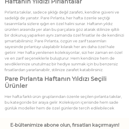
Haftanın Yıldızı Pırlantalar
Pırlanta takılar, sadece şıklığı değil zarafeti, kendine güveni ve
sadeliği de yansıtır. Pare Pırlanta, her hafta özenle seçtiği
tasarımlarla sizlere ışığın en özel halini sunar. Haftanın yıldız
ürünleri arasında yer alan bu parçalara göz atarak stilinize ışıltılı
bir dokunuş yaparken aynı zamanda özel fırsatlar ile de kendinizi
şımartabilirsiniz. Pare Pırlanta, özgün ve zarif tasarımları
sayesinde pırlantayı ulaşılabilir kılarak her anı daha özel hale
getirir. Her hafta yenilenen koleksiyonlar, sizi her zaman en özel
ve en zarif seçeneklerle buluşturur. Hem kendinize hem de
sevdiklerinize unutulmaz bir hediye sunmak için bu benzersiz
fırsatlardan yararlanabilir, stilinize zarafet katabilirsiniz.
Pare Pırlanta Haftanın Yıldızı Seçili
Ürünler
Her hafta farklı ürün gruplarından özenle seçilen pırlanta takılar,
bu kategoride bir araya gelir. Koleksiyon içerisinde hem sade
günlük modeller hem de özel günlerde tercih edilebilecek
dikkat çekici parçalar yer alır. Bu özel koleksiyon,
kolye
,
küpe
,
bileklik
ve
yüzük
gibi farklı kategorilerdeki en beğenilen
E-bültenimize abone olun, fırsatları kaçırmayın!
tasarımlardan oluşur. Seçili ürünler arasındaki favori parçalar