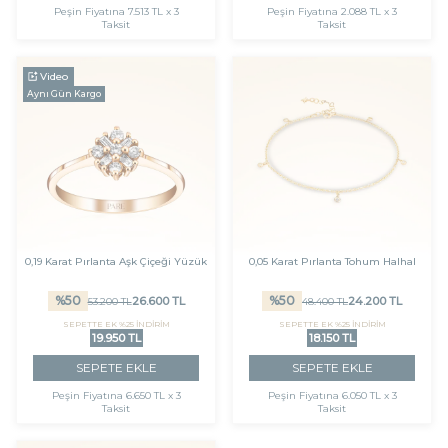
Peşin Fiyatına
7.513 TL x 3
Peşin Fiyatına
2.088 TL x 3
Taksit
Taksit
Video
Aynı Gün Kargo
0,19 Karat Pırlanta Aşk Çiçeği Yüzük
0,05 Karat Pırlanta Tohum Halhal
%
50
%
50
26.600
TL
24.200
TL
53.200
TL
48.400
TL
SEPETTE EK %25 İNDİRİM
SEPETTE EK %25 İNDİRİM
19.950 TL
18.150 TL
SEPETE EKLE
SEPETE EKLE
Peşin Fiyatına
6.650 TL x 3
Peşin Fiyatına
6.050 TL x 3
Taksit
Taksit