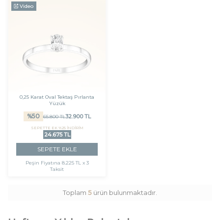
Video
0,25 Karat Oval Tektaş Pırlanta
Yüzük
%
50
32.900
TL
65.800
TL
SEPETTE EK %25 İNDİRİM
24.675 TL
SEPETE EKLE
Peşin Fiyatına
8.225 TL x 3
Taksit
Toplam
5
ürün bulunmaktadır.