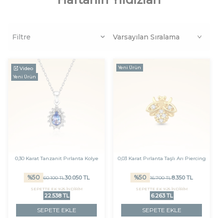
Filtre
Yeni Ürün
Video
Yeni Ürün
0,30 Karat Tanzanit Pırlanta Kolye
0,03 Karat Pırlanta Taşlı Arı Piercing
%
50
%
50
30.050
TL
8.350
TL
60.100
TL
16.700
TL
SEPETTE EK %25 İNDİRİM
SEPETTE EK %25 İNDİRİM
22.538 TL
6.263 TL
SEPETE EKLE
SEPETE EKLE