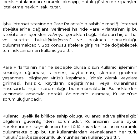
içerik hatalarından sorumlu olmayıp, hatalı gösterilen siparişleri
iptal etme hakkını saklı tutar.
İşbu internet sitesinden Pare Pırlanta’nın sahibi olmadığı internet
site/sitelerine bağlantı verilmesi halinde Pare Pırlanta’nın iş bu
site/sitelerin içerikleri ve/veya içerdikleri bağlantılardan hiç bir hal
ve surette hukukî/idarî/cezaî ve başkaca sorumluluğu
bulunmamaktadır. Söz konusu sitelere giriş halinde doğabilecek
tüm risk tamamen kullanıcıya aittir.
Pare Pırlanta’nın her ne sebeple olursa olsun Kullanıcı işleminin
kesintiye uğraması, silinmesi, kaybolması, işlemde gecikme
yaşanması, bilgisayar virüsü kapılması, izinsiz olarak kayıtlara
girilmesi, hırsızlık, kayıtların değiştirilmesi veya kullanılması
hususunda hiçbir sorumluluğu bulunmamaktadır. Bu risklerden
kaçınmak amacıyla gerekli önlemlerin alınması, Kullanıcı’nın
sorumluluğundadır.
Kullanıcı, üyelik ile birlikte sahip olduğu kullanıcı adı ve şifresi gibi
bilgilerin güvenliğinden sorumludur. Kullanıcının buna aykırı
hareketinden kaynaklanan her türlü zarardan kullanıcı sorumlu
bulunmakta olup bu tür kullanımlardan kaynaklanan her türlü
hukukî/idarî/cezaî sorumluluk münhasıran kullanıcıya aittir.