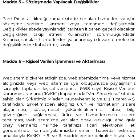
Madde 5 – Sözleşmede Yapılacak Değişiklikler
Pare Pırlanta, dilediği zaman sitede sunulan hizmetleri ve işbu
sözleşme şartlarını kısmen veya tamamen değiştirebilir.
Değişiklikler sitede yayınlandığı tarihten itibaren geçerli olacaktır.
Değişiklikleri takip etmek Kullanıcı’nın sorumluluğundadır.
Kullanıcı, sunulan hizmetlerden yararlanmaya devam etmekle bu
değişiklikleri de kabul etmiş sayılır.
Madde 6 – Kişisel Verilen İşlenmesi ve Aktarılması
Web sitemizi ziyaret ettiğinizde, web sitemizden mal veya hizmet
aldığınızda veya web sitemize üye olduğunuzda paylaşmanız
suretiyle toplanan kişisel verileriniz, 6698 sayılı Kişisel Verilerin
Korunması Kanunu (“KVKK”) kapsamında “Veri Sorumlusu” sıfatına
sahip olan Şirketimiz Miaden Mücevherat İç ve Dış Ticaret A.Ş.
tarafından, Şirketimizden aldığınız ürün ve hizmetlerin sizlere
ulaştırılması, sözleşmesel yükümlülüklerimizin ifası, bilgi
güvenliğinin sağlanması, ürün ve hizmetlerimizin sizlere
tanıtılması, web sitemizde yer alan onay kutucuğu aracılığıyla
onay vermeniz halinde tarafınıza ticari elektronik ileti
gönderilmesi, kampanyalarımızdan sizlerin haberdar edilmesi
amaçlarıyla KVKK’nın 5. ve 6. maddelerinde belirtilen kişisel veri