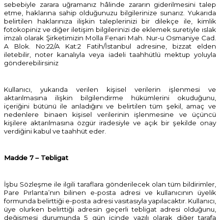
sebebiyle zarara uğramanız hâlinde zararın giderilmesini talep
etme, haklarına sahip olduğunuzu bilgilerinize sunarız. Yukarıda
belirtilen haklarınıza ilişkin taleplerinizi bir dilekçe ile, kimlik
fotokopiniz ve diğer iletişim bilgilerinizi de eklemek suretiyle ıslak
imzalı olarak Şirketimizin Molla Fenari Mah. Nur-u Osmaniye Cad.
A Blok. No:22/A Kat:2 Fatih/İstanbul adresine, bizzat elden
iletebilir, noter kanalıyla veya iadeli taahhütlü mektup yoluyla
gönderebilirsiniz
Kullanıcı, yukarıda verilen kişisel verilerin işlenmesi ve
aktarılmasına ilişkin bilgilendirme hükümlerini okuduğunu,
içeriğini bütünü ile anladığını ve belirtilen tüm şekil, amaç ve
nedenlere binaen kişisel verilerinin işlenmesine ve üçüncü
kişilere aktarılmasına özgür iradesiyle ve açık bir şekilde onay
verdiğini kabul ve taahhüt eder.
Madde 7 – Tebligat
İşbu Sözleşme ile ilgili taraflara gönderilecek olan tüm bildirimler,
Pare Pırlanta’nın bilinen e-posta adresi ve kullanıcının üyelik
formunda belirttiği e-posta adresi vasıtasıyla yapılacaktır. Kullanıcı,
üye olurken belirttiği adresin geçerli tebligat adresi olduğunu,
değişmesi durumunda 5 gün içinde yazılı olarak diğer tarafa