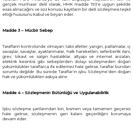
gerçek münhasır delil olarak, HMK madde 193'e uygun şekilde
esas alınacağını ve söz konusu kayıtların bir delil sözleşmesi teşkil
ettiği hususunu kabul ve beyan eder.
Madde 3 – Mücbir Sebep
Tarafların kontrolünde olmayan; tabii afetler, yangın, patlamalar, iç
savaşlar, savaşlar, ayaklanmalar, halk hareketleri, seferberlik ilanı,
grev, lokavt ve salgın hastalıklar, altyapı ve internet arızaları,
elektrik kesintisi gibi sebeplerden dolayı sözleşmeden doğan
yükümlülükler taraflarca ifa edilemez hale gelirse, taraflar bundan
sorumlu değildir. Bu sürede Taraflar’ın işbu Sözleşme’den doğan
hak ve yükümlülükleri askıya alınır.
Madde 4 – Sözleşmenin Bütünlüğü ve Uygulanabilirlik
İşbu sözleşme şartlarından biri, kısmen veya tamamen geçersiz
hale gelirse, sözleşmenin geri kalanı geçerliliğini korumaya
devam eder.