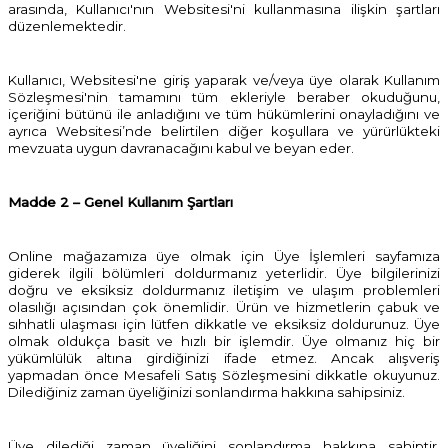
arasında, Kullanıcı'nın Websitesi'ni kullanmasına ilişkin şartları
düzenlemektedir.
Kullanıcı, Websitesi'ne giriş yaparak ve/veya üye olarak Kullanım
Sözleşmesi'nin tamamını tüm ekleriyle beraber okuduğunu,
içeriğini bütünü ile anladığını ve tüm hükümlerini onayladığını ve
ayrıca Websitesi’nde belirtilen diğer koşullara ve yürürlükteki
mevzuata uygun davranacağını kabul ve beyan eder.
Madde 2 – Genel Kullanım Şartları
Online mağazamıza üye olmak için Üye İşlemleri sayfamıza
giderek ilgili bölümleri doldurmanız yeterlidir. Üye bilgilerinizi
doğru ve eksiksiz doldurmanız iletişim ve ulaşım problemleri
olasılığı açısından çok önemlidir. Ürün ve hizmetlerin çabuk ve
sıhhatli ulaşması için lütfen dikkatle ve eksiksiz doldurunuz. Üye
olmak oldukça basit ve hızlı bir işlemdir. Üye olmanız hiç bir
yükümlülük altına girdiğinizi ifade etmez. Ancak alışveriş
yapmadan önce Mesafeli Satış Sözleşmesini dikkatle okuyunuz.
Dilediğiniz zaman üyeliğinizi sonlandırma hakkına sahipsiniz.
Üye dilediği zaman üyeliğini sonlandırma hakkına sahiptir.