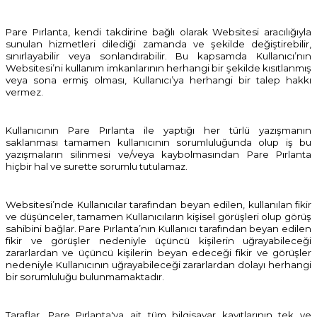
Pare Pırlanta, kendi takdirine bağlı olarak Websitesi aracılığıyla
sunulan hizmetleri dilediği zamanda ve şekilde değiştirebilir,
sınırlayabilir veya sonlandırabilir. Bu kapsamda Kullanıcı’nın
Websitesi’ni kullanım imkanlarının herhangi bir şekilde kısıtlanmış
veya sona ermiş olması, Kullanıcı’ya herhangi bir talep hakkı
vermez.
Kullanıcının Pare Pırlanta ile yaptığı her türlü yazışmanın
saklanması tamamen kullanıcının sorumluluğunda olup iş bu
yazışmaların silinmesi ve/veya kaybolmasından Pare Pırlanta
hiçbir hal ve surette sorumlu tutulamaz.
Websitesi’nde Kullanıcılar tarafından beyan edilen, kullanılan fikir
ve düşünceler, tamamen Kullanıcıların kişisel görüşleri olup görüş
sahibini bağlar. Pare Pırlanta’nın Kullanıcı tarafından beyan edilen
fikir ve görüşler nedeniyle üçüncü kişilerin uğrayabileceği
zararlardan ve üçüncü kişilerin beyan edeceği fikir ve görüşler
nedeniyle Kullanıcının uğrayabileceği zararlardan dolayı herhangi
bir sorumluluğu bulunmamaktadır.
Taraflar, Pare Pırlanta'ya ait tüm bilgisayar kayıtlarının tek ve