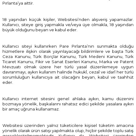
Pırlanta’ya aittir.
18 yaşından küçük kişiler, Websitesi’nden alışveriş yapamazlar.
Kullanıcı, siteye giriş yapmakla ve/veya üye olmakla, 18 yaşından
büyük olduğunu beyan ve kabul eder.
Kullanıcı siteyi kullanırken Pare Pırlanta’nın sunmakta olduğu
hizmetlere ilişkin olarak yayınlayacağı bildirimlere ve başta Türk
Ceza Kanunu, Türk Borçlar Kanunu, Türk Medeni Kanunu, Türk
Ticaret Kanunu, Fikir ve Sanat Eserleri Kanunu, Marka ve Patent
Mevzuatı olmak üzere her türlü yasal düzenlemeye uygun
davranmayı, aykırı kullanım halinde hukukî, cezaî ve idarî her türlü
sorumluluğun kullanıcıya ait olacağını beyan, kabul ve taahhüt
eder.
Kullanıcı internet sitesini genel ahlaka aykırı, kamu düzenini
bozmaya yönelik, başkalarını rahatsız edici şekilde yasalara aykırı
bir amaç uğruna kullanamaz.
Websitesi üzerinden yalnız tüketicilere kişisel tüketim amacına
yönelik olarak ürün satışı yapılmakta olup, hiçbir şekilde toplu satış
gerçekleştirilmemektedir. Kullanıcı da, Websitesi üzerinden