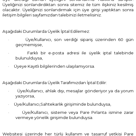
Üyeliğinizi sonlandırdıktan sonra sitemiz ile tüm ilişkiniz kesilmiş
olacaktır. Üyeliğinizi sonlandırmak için üye girişi yaptıktan sonra
iletişim bilgileri sayfamızdan talebinizi iletmelisiniz.
Aşağıdaki Durumlarda Üyelik İptal Edilemez:
·
Üye/Kullanıcı, son verdiği sipariş üzerinden 60 gün
geçmemişse,
·
Farklı bir e-posta adresi ile üyelik iptal talebinde
bulunulduysa,
·
Üyeye Kayıtlı bilgilerinden ulaşılamıyorsa.
Aşağıdaki Durumlarda Üyelik Tarafımızdan İptal Edilir:
·
Üye/Kullanıcı, ahlak dışı, mesajlar gönderiyor ya da yorum
yazıyorsa,
·
Üye/Kullanıcı,Sahtekarlık girişiminde bulunduysa,
·
Üye/Kullanıcı, sisteme veya Pare Pırlanta ismine zarar
vermeye yönelik girişimde bulunduysa.
Websitesi üzerinde her türlü kullanım ve tasarruf yetkisi Pare