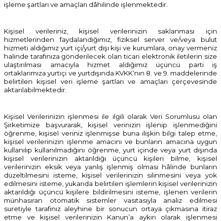
işleme şartları ve amaçları dâhilinde işlenmektedir.
Kişisel verileriniz, kişisel verilerinizin saklanması için
hizmetlerinden faydalandığımız, fiziksel server ve/veya bulut
hizmeti aldığımız yurt içi/yurt dışı kişi ve kurumlara, onay vermeniz
halinde tarafınıza gönderilecek olan ticari elektronik iletilerin size
ulaştırılması amacıyla hizmet aldığımız üçüncü parti iş
ortaklarımıza yurtiçi ve yurtdışında KVKK’nın 8. ve 9. maddelerinde
belirtilen kişisel veri işleme şartları ve amaçları çerçevesinde
aktarılabilmektedir.
Kişisel Verilerinizin işlenmesi ile ilgili olarak Veri Sorumlusu olan
Şirketimize başvurarak, kişisel verinizin işlenip işlenmediğini
öğrenme, kişisel veriniz işlenmişse buna ilişkin bilgi talep etme,
kişisel verilerinizin işlenme amacını ve bunların amacına uygun
kullanılıp kullanılmadığını öğrenme, yurt içinde veya yurt dışında
kişisel verilerinizin aktarıldığı üçüncü kişileri bilme, kişisel
verilerinizin eksik veya yanlış işlenmiş olması hâlinde bunların
düzeltilmesini isteme, kişisel verilerinizin silinmesini veya yok
edilmesini isteme, yukarıda belirtilen işlemlerin kişisel verilerinizin
aktarıldığı üçüncü kişilere bildirilmesini isteme, işlenen verilerin
münhasıran otomatik sistemler vasıtasıyla analiz edilmesi
suretiyle tarafınız aleyhine bir sonucun ortaya çıkmasına itiraz
etme ve kişisel verilerinizin Kanun’a aykırı olarak işlenmesi