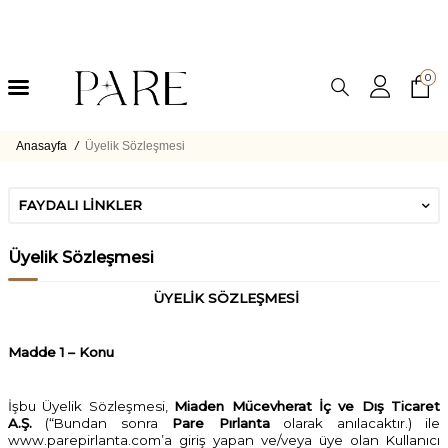
0
Anasayfa
/
Üyelik Sözleşmesi
FAYDALI LINKLER
Üyelik Sözleşmesi
ÜYELİK SÖZLEŞMESİ
Madde 1 – Konu
İşbu Üyelik Sözleşmesi,
Miaden Mücevherat İç ve Dış Ticaret
A.Ş.
(“Bundan sonra
Pare Pırlanta
olarak anılacaktır.) ile
www.parepirlanta.com’a
giriş yapan ve/veya üye olan Kullanıcı