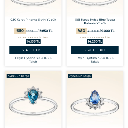
0,50 Karat Pırlanta Sitrin Yüzük
0,55 Karat Swiss Blue Topaz
Pırlanta Yüzük
%
50
%
50
18.850
TL
19.000
TL
37.700
TL
38.000
TL
SEPETTE EK %25 İNDİRİM
SEPETTE EK %25 İNDİRİM
14.138 TL
14.250 TL
SEPETE EKLE
SEPETE EKLE
Peşin Fiyatına
4.713 TL x 3
Peşin Fiyatına
4.750 TL x 3
Taksit
Taksit
Aynı Gün Kargo
Aynı Gün Kargo