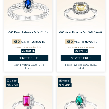
0,40 Karat Pırlantalı Safir Yüzük
0,60 Karat Pırlanta Sarı Safir Yüzük
%
50
%
50
27.800
TL
35.700
TL
55.600
TL
71.350
TL
SEPETTE EK %25 İNDİRİM
SEPETTE EK %25 İNDİRİM
20.850 TL
26.775 TL
SEPETE EKLE
SEPETE EKLE
Peşin Fiyatına
6.950 TL x 3
Peşin Fiyatına
8.925 TL x 3
Taksit
Taksit
Video
Video
Yeni Ürün
Yeni Ürün