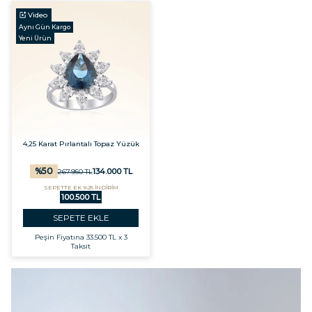
Video
Aynı Gün Kargo
Yeni Ürün
4,25 Karat Pırlantalı Topaz Yüzük
%
50
134.000
TL
267.950
TL
SEPETTE EK %25 İNDİRİM
100.500 TL
SEPETE EKLE
Peşin Fiyatına
33.500 TL x 3
Taksit