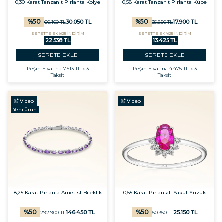
0,30 Karat Tanzanit Pırlanta Kolye
0,58 Karat Tanzanit Pırlanta Küpe
%
50
%
50
30.050
TL
17.900
TL
60.100
TL
35.850
TL
SEPETTE EK %25 İNDİRİM
SEPETTE EK %25 İNDİRİM
22.538 TL
13.425 TL
SEPETE EKLE
SEPETE EKLE
Peşin Fiyatına
7.513 TL x 3
Peşin Fiyatına
4.475 TL x 3
Taksit
Taksit
Video
Video
Yeni Ürün
8,25 Karat Pırlanta Ametist Bileklik
0,55 Karat Pırlantalı Yakut Yüzük
%
50
%
50
146.450
TL
25.150
TL
292.900
TL
50.350
TL