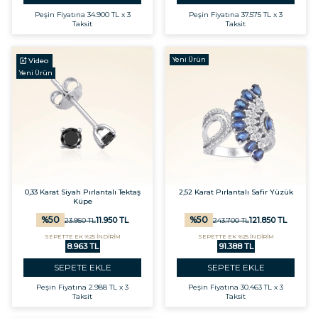
Peşin Fiyatına
34.900 TL x 3
Peşin Fiyatına
37.575 TL x 3
Taksit
Taksit
Yeni Ürün
Video
Yeni Ürün
0,33 Karat Siyah Pırlantalı Tektaş
2,52 Karat Pırlantalı Safir Yüzük
Küpe
%
50
%
50
11.950
TL
121.850
TL
23.950
TL
243.700
TL
SEPETTE EK %25 İNDİRİM
SEPETTE EK %25 İNDİRİM
8.963 TL
91.388 TL
SEPETE EKLE
SEPETE EKLE
Peşin Fiyatına
2.988 TL x 3
Peşin Fiyatına
30.463 TL x 3
Taksit
Taksit