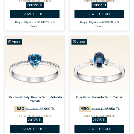
SEPETTE EK %25 İNDİRİM
SEPETTE EK %25 İNDİRİM
109.838 TL
18.863 TL
SEPETE EKLE
SEPETE EKLE
Peşin Fiyatına
36.613 TL x 3
Peşin Fiyatına
6.288 TL x 3
Taksit
Taksit
Video
Video
0,68 Karat Kalp Kesim Safir Pırlanta
0,64 Karat Pırlanta Safir Yüzük
Yüzük
%
50
%
50
26.900
TL
28.950
TL
53.750
TL
57.900
TL
SEPETTE EK %25 İNDİRİM
SEPETTE EK %25 İNDİRİM
20.175 TL
21.713 TL
SEPETE EKLE
SEPETE EKLE