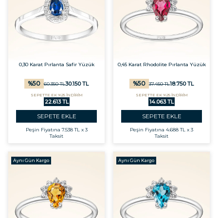
0,30 Karat Pırlanta Safir Yüzük
0,45 Karat Rhodolite Pırlanta Yüzük
%
50
%
50
30.150
TL
18.750
TL
60.350
TL
37.450
TL
SEPETTE EK %25 İNDİRİM
SEPETTE EK %25 İNDİRİM
22.613 TL
14.063 TL
SEPETE EKLE
SEPETE EKLE
Peşin Fiyatına
7.538 TL x 3
Peşin Fiyatına
4.688 TL x 3
Taksit
Taksit
Aynı Gün Kargo
Aynı Gün Kargo