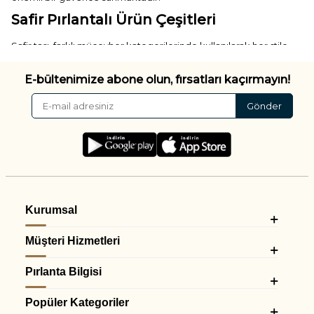
Safir Pırlantalı Ürün Çeşitleri
Safir taşı, farklı mücevher kategorilerinde kullanılarak her stile
uygun alternatifler oluşturur.
Safir Pırlanta Yüzükler
E-bültenimize abone olun, fırsatları kaçırmayın!
Gönder
En çok tercih edilen modeller arasında yer alan
safir yüzükler
,
hem günlük kullanım hem de özel günler için zarif seçenekler
sunar. Klasik tektaş tasarımların dışında farklı alternatifler arayan
kullanıcılar için
renkli taşlı yüzükler
ve
tasarım yüzükler
kategorileri de incelenebilir.
Safir Pırlanta Kolyeler
Boyun bölgesinde dikkat çekici bir görünüm oluşturan
renkli
Kurumsal
taşlı kolyeler
, safirin zarafetini günlük kombinlere taşımak
isteyen kullanıcılar için ideal seçenekler sunar. Daha sade
Müşteri Hizmetleri
tasarımlar isteyenler ise
minimal kolyeler
ve
tektaş kolyeler
kategorilerine göz atabilir.
Pırlanta Bilgisi
Safir Pırlanta Küpeler
Popüler Kategoriler
Klasik ve modern tasarımlarıyla öne çıkan
renkli taşlı küpeler
,