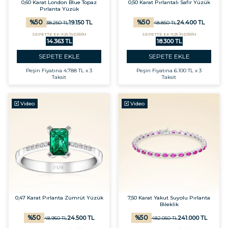
0,60 Karat London Blue Topaz
0,50 Karat Pırlantalı Safir Yüzük
Pırlanta Yüzük
%
50
%
50
19.150
TL
24.400
TL
38.250
TL
48.850
TL
SEPETTE EK %25 İNDİRİM
SEPETTE EK %25 İNDİRİM
14.363 TL
18.300 TL
SEPETE EKLE
SEPETE EKLE
Peşin Fiyatına
4.788 TL x 3
Peşin Fiyatına
6.100 TL x 3
Taksit
Taksit
Video
Video
0,47 Karat Pırlanta Zümrüt Yüzük
7,50 Karat Yakut Suyolu Pırlanta
Bileklik
%
50
%
50
24.500
TL
241.000
TL
48.950
TL
482.050
TL