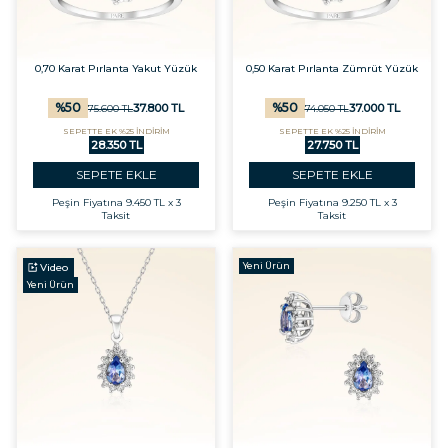
0,70 Karat Pırlanta Yakut Yüzük
0,50 Karat Pırlanta Zümrüt Yüzük
%
50
%
50
37.800
TL
37.000
TL
75.600
TL
74.050
TL
SEPETTE EK %25 İNDİRİM
SEPETTE EK %25 İNDİRİM
28.350 TL
27.750 TL
SEPETE EKLE
SEPETE EKLE
Peşin Fiyatına
9.450 TL x 3
Peşin Fiyatına
9.250 TL x 3
Taksit
Taksit
Yeni Ürün
Video
Yeni Ürün