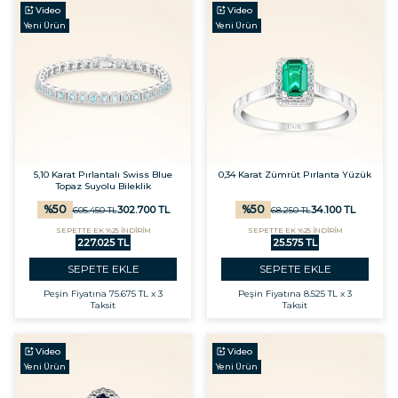
Video
Video
Yeni Ürün
Yeni Ürün
5,10 Karat Pırlantalı Swiss Blue
0,34 Karat Zümrüt Pırlanta Yüzük
Topaz Suyolu Bileklik
%
50
%
50
302.700
TL
34.100
TL
605.450
TL
68.250
TL
SEPETTE EK %25 İNDİRİM
SEPETTE EK %25 İNDİRİM
227.025 TL
25.575 TL
SEPETE EKLE
SEPETE EKLE
Peşin Fiyatına
75.675 TL x 3
Peşin Fiyatına
8.525 TL x 3
Taksit
Taksit
Video
Video
Yeni Ürün
Yeni Ürün