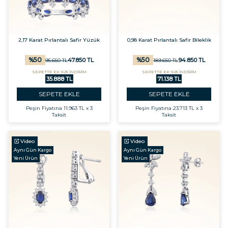
2,17 Karat Pırlantalı Safir Yüzük
0,98 Karat Pırlantalı Safir Bileklik
%
50
%
50
47.850
TL
94.850
TL
95.650
TL
189.650
TL
SEPETTE EK %25 İNDİRİM
SEPETTE EK %25 İNDİRİM
35.888 TL
71.138 TL
SEPETE EKLE
SEPETE EKLE
Peşin Fiyatına
11.963 TL x 3
Peşin Fiyatına
23.713 TL x 3
Taksit
Taksit
Video
Video
Aynı Gün Kargo
Aynı Gün Kargo
Yeni Ürün
Yeni Ürün