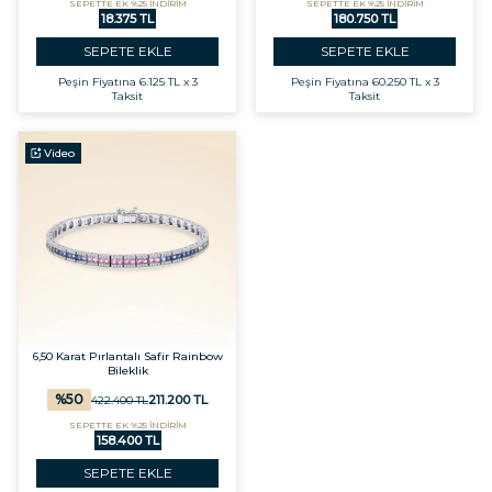
SEPETTE EK %25 İNDİRİM
SEPETTE EK %25 İNDİRİM
18.375 TL
180.750 TL
SEPETE EKLE
SEPETE EKLE
Peşin Fiyatına
6.125 TL x 3
Peşin Fiyatına
60.250 TL x 3
Taksit
Taksit
Video
6,50 Karat Pırlantalı Safir Rainbow
Bileklik
%
50
211.200
TL
422.400
TL
SEPETTE EK %25 İNDİRİM
158.400 TL
SEPETE EKLE