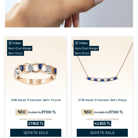
Video
Video
Aynı Gün Kargo
Aynı Gün Kargo
Yeni Ürün
Yeni Ürün
0,68 Karat Pırlantalı Safir Yüzük
0,78 Karat Pırlantalı Safir Kolye
%
50
%
50
37.100
TL
57.100
TL
74.250
TL
114.250
TL
SEPETTE EK %25 İNDİRİM
SEPETTE EK %25 İNDİRİM
27.825 TL
42.825 TL
SEPETE EKLE
SEPETE EKLE