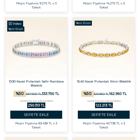
Peşin Fiyatına
9.275 TL x 3
Peşin Fiyatına
14.275 TL x 3
Taksit
Taksit
Yeni Ürün
Video
Yeni Ürün
13,90 Karat Pırlantalı Safir Rainbow
15,40 Karat Pırlantalı Sitrin Bileklik
Bileklik
%
50
%
50
333.750
TL
162.950
TL
667.500
TL
325.850
TL
SEPETTE EK %25 İNDİRİM
SEPETTE EK %25 İNDİRİM
250.313 TL
122.213 TL
SEPETE EKLE
SEPETE EKLE
Peşin Fiyatına
83.438 TL x 3
Peşin Fiyatına
40.738 TL x 3
Taksit
Taksit