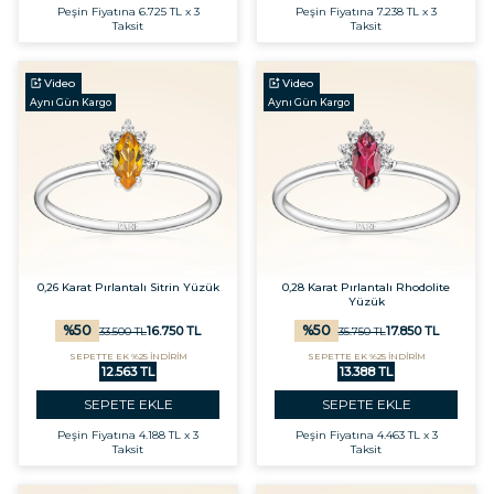
Peşin Fiyatına
6.725 TL x 3
Peşin Fiyatına
7.238 TL x 3
Taksit
Taksit
Video
Video
Aynı Gün Kargo
Aynı Gün Kargo
0,26 Karat Pırlantalı Sitrin Yüzük
0,28 Karat Pırlantalı Rhodolite
Yüzük
%
50
%
50
16.750
TL
17.850
TL
33.500
TL
35.750
TL
SEPETTE EK %25 İNDİRİM
SEPETTE EK %25 İNDİRİM
12.563 TL
13.388 TL
SEPETE EKLE
SEPETE EKLE
Peşin Fiyatına
4.188 TL x 3
Peşin Fiyatına
4.463 TL x 3
Taksit
Taksit