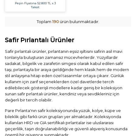
Peşin Fiyatına
52.800 TL x 3
Taksit
Toplam
190
ürün bulunmaktadır.
Safir Pırlantalı Ürünler
Safir pırlantalı ürünler, pırlantanın eşsiz ışıltısını safirin asil mavi
tonlarıyla buluşturan zamansız mücevherlerdir. Yüzyıllardır
sadakat, bilgelik ve zarafetin simgesi olarak kabul edilen safir
taşı, pırlantayla bir araya geldiğinde hem klasik hem de modern
stil anlayışına hitap eden özel tasarımlar ortaya çıkarır. Günlük
kullanım için zarif seçeneklerden özel davetlerde tercih
edilebilecek gösterişli modellere kadar geniş bir koleksiyon
sunan safir pırlantalı ürünler, kendiniz veya sevdikleriniz için
değerli bir tercih olabilir.
Pare Pırlanta'nın safir koleksiyonunda yüzük, kolye, küpe ve
bileklik gibi farklı ürün grupları yer almaktadır. Koleksiyonda
kullanılan HRD ve GIA sertifikalı pırlantalar ise uluslararası
geçerlilik, taşın doğrulanabilirliği ve güvenli alışveriş konusunda
önemli bir güvence sunmaktadır.