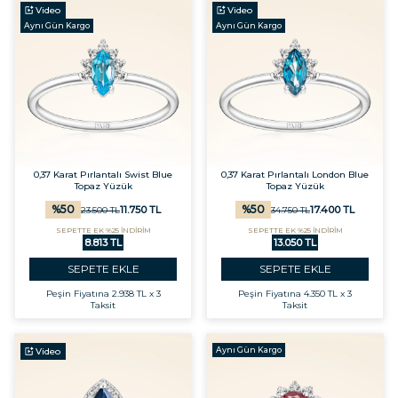
Video
Video
Aynı Gün Kargo
Aynı Gün Kargo
0,37 Karat Pırlantalı Swist Blue
0,37 Karat Pırlantalı London Blue
Topaz Yüzük
Topaz Yüzük
%
50
%
50
11.750
TL
17.400
TL
23.500
TL
34.750
TL
SEPETTE EK %25 İNDİRİM
SEPETTE EK %25 İNDİRİM
8.813 TL
13.050 TL
SEPETE EKLE
SEPETE EKLE
Peşin Fiyatına
2.938 TL x 3
Peşin Fiyatına
4.350 TL x 3
Taksit
Taksit
Aynı Gün Kargo
Video