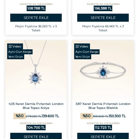
SEPETTE EK %25 İNDİRİM
SEPETTE EK %25 İNDİRİM
108.788 TL
196.388 TL
SEPETE EKLE
SEPETE EKLE
Peşin Fiyatına
36.263 TL x 3
Peşin Fiyatına
65.463 TL x 3
Taksit
Taksit
Video
Video
Aynı Gün Kargo
Aynı Gün Kargo
Yeni Ürün
Yeni Ürün
4,05 Karat Damla Pırlantalı London
3,87 Karat Damla Pırlantalı London
Blue Topaz Kolye
Blue Topaz Bileklik
%
50
%
50
139.600
TL
150.300
TL
279.250
TL
300.600
TL
SEPETTE EK %25 İNDİRİM
SEPETTE EK %25 İNDİRİM
104.700 TL
112.725 TL
SEPETE EKLE
SEPETE EKLE