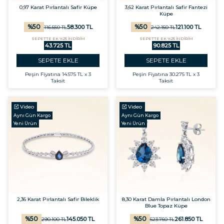
0,97 Karat Pırlantalı Safir Küpe
3,62 Karat Pırlantalı Safir Fantezi
Küpe
%
50
%
50
58.300
TL
121.100
TL
116.550
TL
242.150
TL
SEPETTE EK %25 İNDİRİM
SEPETTE EK %25 İNDİRİM
43.725 TL
90.825 TL
SEPETE EKLE
SEPETE EKLE
Peşin Fiyatına
14.575 TL x 3
Peşin Fiyatına
30.275 TL x 3
Taksit
Taksit
Video
Video
Aynı Gün Kargo
Aynı Gün Kargo
Yeni Ürün
Yeni Ürün
2,36 Karat Pırlantalı Safir Bileklik
8,30 Karat Damla Pırlantalı London
Blue Topaz Küpe
%
50
%
50
145.050
TL
261.850
TL
290.100
TL
523.750
TL