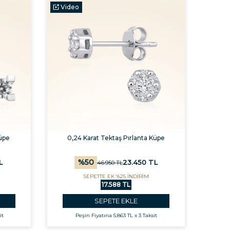
Video
Küpe
0,24 Karat Tektaş Pırlanta Küpe
%
50
L
23.450
TL
46.950
TL
SEPETTE EK %25 İNDİRİM
17.588 TL
SEPETE EKLE
it
Peşin Fiyatına
5.863 TL x 3 Taksit