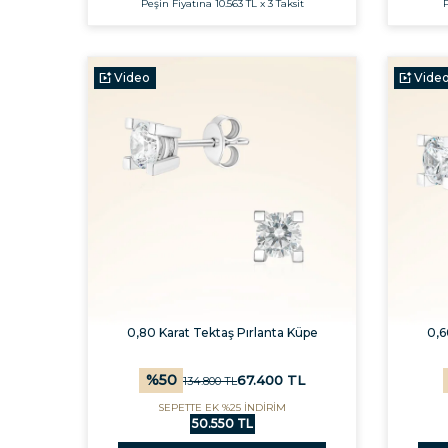
Peşin Fiyatına
10.563 TL x 3 Taksit
P
Video
Vide
0,80 Karat Tektaş Pırlanta Küpe
0,6
%
50
67.400
TL
134.800
TL
SEPETTE EK %25 İNDİRİM
50.550 TL