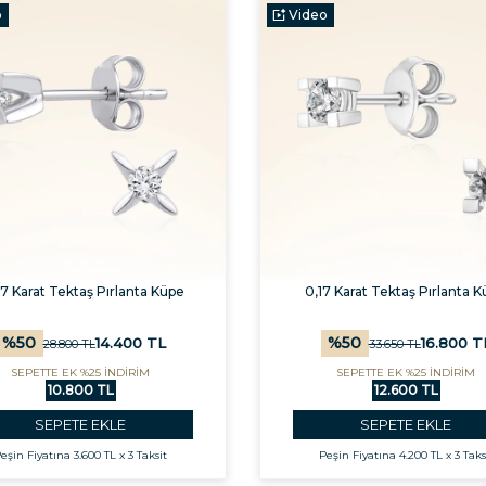
o
Video
7 Karat Tektaş Pırlanta Küpe
0,17 Karat Tektaş Pırlanta 
%
50
%
50
14.400
TL
16.800
T
28.800
TL
33.650
TL
SEPETTE EK %25 İNDİRİM
SEPETTE EK %25 İNDİRİM
10.800 TL
12.600 TL
SEPETE EKLE
SEPETE EKLE
eşin Fiyatına
3.600 TL x 3 Taksit
Peşin Fiyatına
4.200 TL x 3 Taks