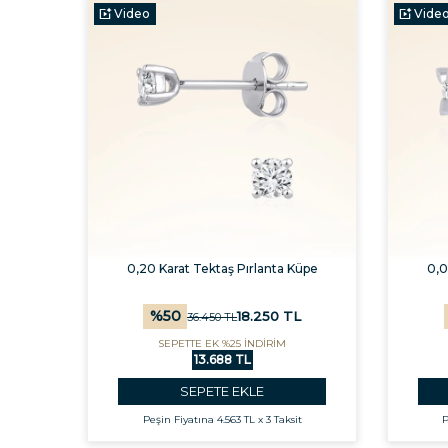
Video
Vide
0,20 Karat Tektaş Pırlanta Küpe
0,0
%
50
18.250
TL
36.450
TL
SEPETTE EK %25 İNDİRİM
13.688 TL
SEPETE EKLE
Peşin Fiyatına
4.563 TL x 3 Taksit
P