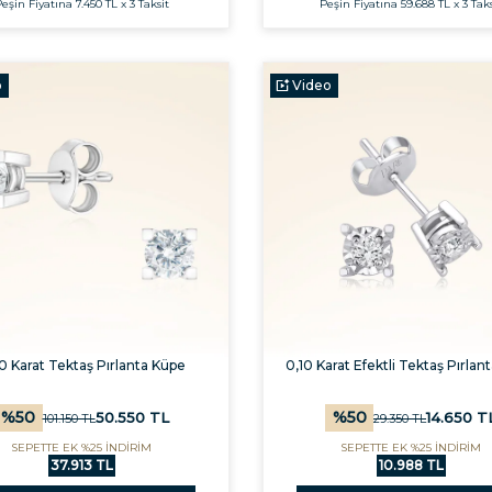
eşin Fiyatına
7.450 TL x 3 Taksit
Peşin Fiyatına
59.688 TL x 3 Taks
o
Video
0 Karat Tektaş Pırlanta Küpe
0,10 Karat Efektli Tektaş Pırlan
%
50
%
50
50.550
TL
14.650
T
101.150
TL
29.350
TL
SEPETTE EK %25 İNDİRİM
SEPETTE EK %25 İNDİRİM
37.913 TL
10.988 TL