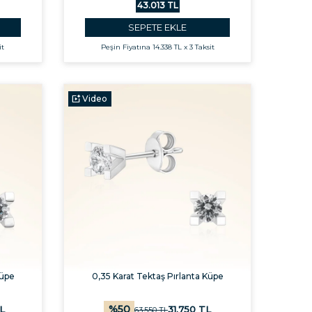
43.013 TL
SEPETE EKLE
it
Peşin Fiyatına
14.338 TL x 3 Taksit
Video
Küpe
0,35 Karat Tektaş Pırlanta Küpe
%
50
L
31.750
TL
63.550
TL