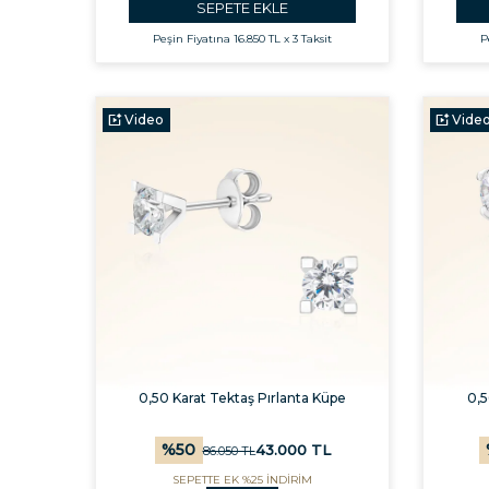
SEPETE EKLE
Peşin Fiyatına
16.850 TL x 3 Taksit
P
Video
Vide
0,50 Karat Tektaş Pırlanta Küpe
0,5
%
50
43.000
TL
86.050
TL
SEPETTE EK %25 İNDİRİM