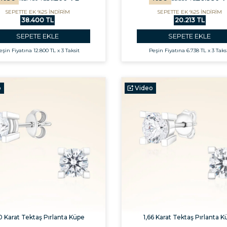
SEPETTE EK %25 İNDİRİM
SEPETTE EK %25 İNDİRİM
38.400 TL
20.213 TL
SEPETE EKLE
SEPETE EKLE
eşin Fiyatına
12.800 TL x 3 Taksit
Peşin Fiyatına
6.738 TL x 3 Taks
o
Video
0 Karat Tektaş Pırlanta Küpe
1,66 Karat Tektaş Pırlanta K