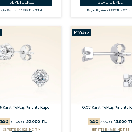
SEPETE EKLE
SEPETE EKLE
eşin Fiyatına
12.638 TL x 3 Taksit
Peşin Fiyatına
3.663 TL x 3 Taks
o
Video
6 Karat Tektaş Pırlanta Küpe
0,07 Karat Tektaş Pırlanta 
%
50
%
50
52.000
TL
13.600
T
104.050
TL
27.200
TL
SEPETTE EK %25 İNDİRİM
SEPETTE EK %25 İNDİRİM