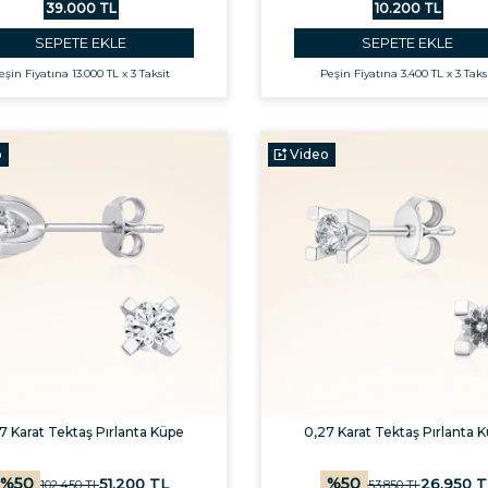
39.000 TL
10.200 TL
SEPETE EKLE
SEPETE EKLE
eşin Fiyatına
13.000 TL x 3 Taksit
Peşin Fiyatına
3.400 TL x 3 Taks
o
Video
7 Karat Tektaş Pırlanta Küpe
0,27 Karat Tektaş Pırlanta 
%
50
%
50
51.200
TL
26.950
T
102.450
TL
53.850
TL