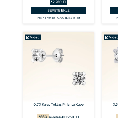
32.250 TL
SEPETE EKLE
Peşin Fiyatına
10.750 TL x 3 Taksit
P
Video
Vide
0,70 Karat Tektaş Pırlanta Küpe
0,5
%
50
60.750
TL
121.500
TL