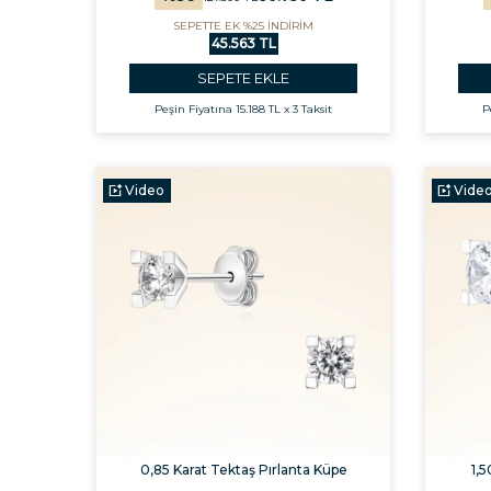
SEPETTE EK %25 İNDİRİM
45.563 TL
SEPETE EKLE
Peşin Fiyatına
15.188 TL x 3 Taksit
P
Video
Vide
0,85 Karat Tektaş Pırlanta Küpe
1,5