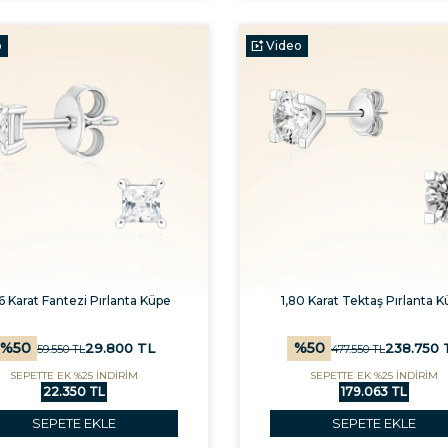
o
Video
6 Karat Fantezi Pırlanta Küpe
1,80 Karat Tektaş Pırlanta 
%
50
%
50
29.800
TL
238.750
59.550
TL
477.550
TL
SEPETTE EK %25 İNDİRİM
SEPETTE EK %25 İNDİRİM
22.350 TL
179.063 TL
SEPETE EKLE
SEPETE EKLE