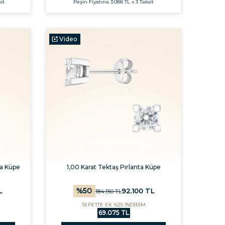
it
Peşin Fiyatına
3.088 TL x 3 Taksit
Video
ta Küpe
1,00 Karat Tektaş Pırlanta Küpe
%
50
L
92.100
TL
184.150
TL
SEPETTE EK %25 İNDİRİM
69.075 TL