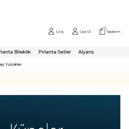
0
Giriş
Üye Ol
Sepetim
rlanta Bileklik
Pırlanta Setler
Alyans
taş Yüzükler