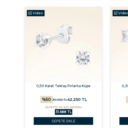
Video
Vide
0,50 Karat Tektaş Pırlanta Küpe
0,3
%
50
42.250
TL
84.500
TL
SEPETTE EK %25 İNDİRİM
31.688 TL
SEPETE EKLE