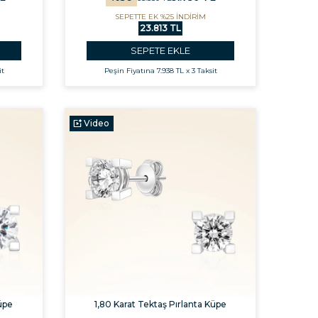
SEPETTE EK %25 İNDİRİM
23.813 TL
SEPETE EKLE
it
Peşin Fiyatına
7.938 TL x 3 Taksit
Video
üpe
1,80 Karat Tektaş Pırlanta Küpe