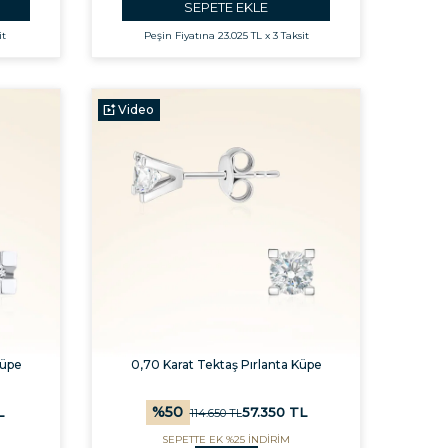
SEPETE EKLE
it
Peşin Fiyatına
23.025 TL x 3 Taksit
Video
Küpe
0,70 Karat Tektaş Pırlanta Küpe
%
50
L
57.350
TL
114.650
TL
SEPETTE EK %25 İNDİRİM