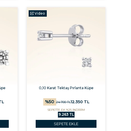
Video
Küpe
0,10 Karat Tektaş Pırlanta Küpe
%
50
TL
12.350
TL
24.700
TL
SEPETTE EK %25 İNDİRİM
9.263 TL
SEPETE EKLE