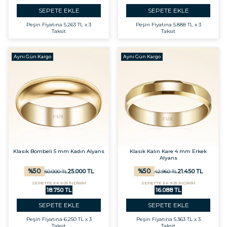
SEPETE EKLE
SEPETE EKLE
Peşin Fiyatına
5.263 TL x 3
Peşin Fiyatına
5.888 TL x 3
Taksit
Taksit
Aynı Gün Kargo
Aynı Gün Kargo
Klasik Bombeli 5 mm Kadın Alyans
Klasik Kalın Kare 4 mm Erkek
Alyans
%
50
%
50
25.000
TL
21.450
TL
50.000
TL
42.950
TL
SEPETTE EK %25 İNDİRİM
SEPETTE EK %25 İNDİRİM
18.750 TL
16.088 TL
SEPETE EKLE
SEPETE EKLE
Peşin Fiyatına
6.250 TL x 3
Peşin Fiyatına
5.363 TL x 3
Taksit
Taksit