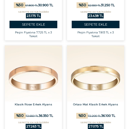
%
50
%
50
30.900
TL
31.250
TL
61.800
TL
62.550
TL
SEPETTE EK %25 İNDİRİM
SEPETTE EK %25 İNDİRİM
23.175 TL
23.438 TL
SEPETE EKLE
SEPETE EKLE
Peşin Fiyatına
7.725 TL x 3
Peşin Fiyatına
7.813 TL x 3
Taksit
Taksit
Klasik Rose Erkek Alyans
Ortası Mat Klasik Erkek Alyans
%
50
%
50
36.350
TL
36.100
TL
72.650
TL
72.200
TL
SEPETTE EK %25 İNDİRİM
SEPETTE EK %25 İNDİRİM
27.263 TL
27.075 TL