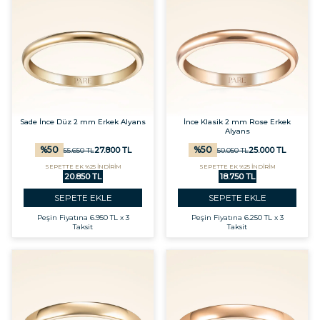
Sade İnce Düz 2 mm Erkek Alyans
İnce Klasik 2 mm Rose Erkek
Alyans
%
50
%
50
27.800
TL
25.000
TL
55.650
TL
50.050
TL
SEPETTE EK %25 İNDİRİM
SEPETTE EK %25 İNDİRİM
20.850 TL
18.750 TL
SEPETE EKLE
SEPETE EKLE
Peşin Fiyatına
6.950 TL x 3
Peşin Fiyatına
6.250 TL x 3
Taksit
Taksit