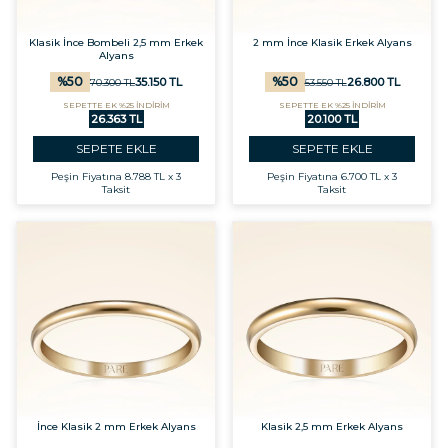
Klasik İnce Bombeli 2,5 mm Erkek
2 mm İnce Klasik Erkek Alyans
Alyans
%
50
%
50
35.150
TL
26.800
TL
70.300
TL
53.550
TL
SEPETTE EK %25 İNDİRİM
SEPETTE EK %25 İNDİRİM
26.363 TL
20.100 TL
SEPETE EKLE
SEPETE EKLE
Peşin Fiyatına
8.788 TL x 3
Peşin Fiyatına
6.700 TL x 3
Taksit
Taksit
İnce Klasik 2 mm Erkek Alyans
Klasik 2,5 mm Erkek Alyans