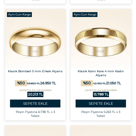
Aynı Gün Kargo
Aynı Gün Kargo
Klasik Bombeli 5 mm Erkek Alyans
Klasik Kalın Kare 4 mm Kadın
Alyans
%
50
%
50
26.950
TL
21.050
TL
53.850
TL
42.150
TL
SEPETTE EK %25 İNDİRİM
SEPETTE EK %25 İNDİRİM
20.213 TL
15.788 TL
SEPETE EKLE
SEPETE EKLE
Peşin Fiyatına
6.738 TL x 3
Peşin Fiyatına
5.263 TL x 3
Taksit
Taksit