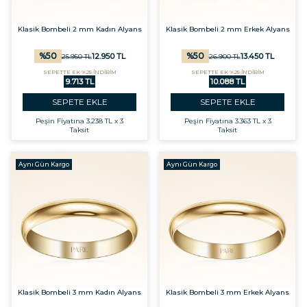
Klasik Bombeli 2 mm Kadın Alyans
Klasik Bombeli 2 mm Erkek Alyans
%
50
%
50
12.950
TL
13.450
TL
25.950
TL
26.900
TL
SEPETTE EK %25 İNDİRİM
SEPETTE EK %25 İNDİRİM
9.713 TL
10.088 TL
SEPETE EKLE
SEPETE EKLE
Peşin Fiyatına
3.238 TL x 3
Peşin Fiyatına
3.363 TL x 3
Taksit
Taksit
Aynı Gün Kargo
Aynı Gün Kargo
Klasik Bombeli 3 mm Kadın Alyans
Klasik Bombeli 3 mm Erkek Alyans