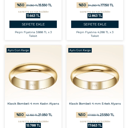
%
50
%
50
15.550
TL
17.150
TL
31.050
TL
34.250
TL
SEPETTE EK %25 İNDİRİM
SEPETTE EK %25 İNDİRİM
11.663 TL
12.863 TL
SEPETE EKLE
SEPETE EKLE
Peşin Fiyatına
3.888 TL x 3
Peşin Fiyatına
4.288 TL x 3
Taksit
Taksit
Aynı Gün Kargo
Aynı Gün Kargo
Klasik Bombeli 4 mm Kadın Alyans
Klasik Bombeli 4 mm Erkek Alyans
%
50
%
50
21.050
TL
23.550
TL
42.150
TL
47.100
TL
SEPETTE EK %25 İNDİRİM
SEPETTE EK %25 İNDİRİM
15.788 TL
17.663 TL