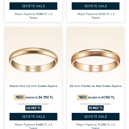
SEPETE EKLE
SEPETE EKLE
Peşin Fiyatına
9.088 TL x 3
Peşin Fiyatına
9.025 TL x 3
Taksit
Taksit
Klasik Düz 2,5 mm Erkek Alyans
3,5 mm Parlak ve Mat Erkek Alyans
%
50
%
50
34.750
TL
41.150
TL
69.500
TL
82.350
TL
SEPETTE EK %25 İNDİRİM
SEPETTE EK %25 İNDİRİM
26.063 TL
30.863 TL
SEPETE EKLE
SEPETE EKLE
Peşin Fiyatına
8.688 TL x 3
Peşin Fiyatına
10.288 TL x 3
Taksit
Taksit