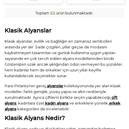
Toplam
22
ürün bulunmaktadır.
Klasik Alyanslar
Klasik alyanslar, evlilik ve bağlılığın en zamansız sembolleri
arasında yer alır. Sade çizgileri, yıllar geçse de modasını
kaybetmeyen tasarımları ve günlük kullanıma uygun yapıları
sayesinde en çok tercih edilen alyans modellerinden biridir.
Gösterişten uzak ancak şıklığından ödün vermeyen bu yüzükler,
hem kadınlar hem de erkekler için uzun yıllar keyifle
kullanılabilecek seçenekler sunar.
Pare Pırlanta’nın geniş
alyanslar
koleksiyonunda yer alan klasik
modeller, farklı genişlik, yüzey yapısı ve altın renkleriyle
sunulmaktadır. Ayrıca çiftlerin birlikte seçim yapabileceği
çift
alyans
, kadınlara özel
kadın alyans
ve erkeklere yönelik
erkek
alyans
kategorileri de incelenebilir.
Klasik Alyans Nedir?
Klasik alyans, sade ve düz hatlara sahip, zamandan bağımsız