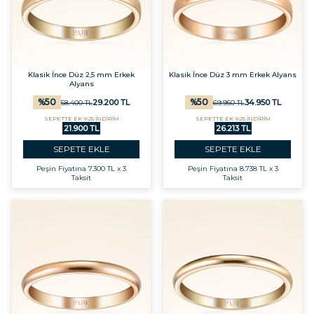
Klasik İnce Düz 2,5 mm Erkek
Klasik İnce Düz 3 mm Erkek Alyans
Alyans
%
50
%
50
29.200
TL
34.950
TL
58.400
TL
69.950
TL
SEPETTE EK %25 İNDİRİM
SEPETTE EK %25 İNDİRİM
21.900 TL
26.213 TL
SEPETE EKLE
SEPETE EKLE
Peşin Fiyatına
7.300 TL x 3
Peşin Fiyatına
8.738 TL x 3
Taksit
Taksit