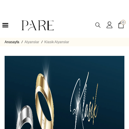
0
Anasayfa
/
Alyanslar
/
Klasik Alyanslar