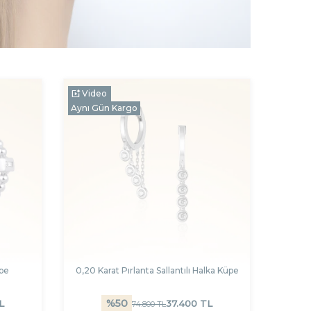
Video
Aynı Gün Kargo
üpe
0,20 Karat Pırlanta Sallantılı Halka Küpe
%
50
L
37.400
TL
74.800
TL