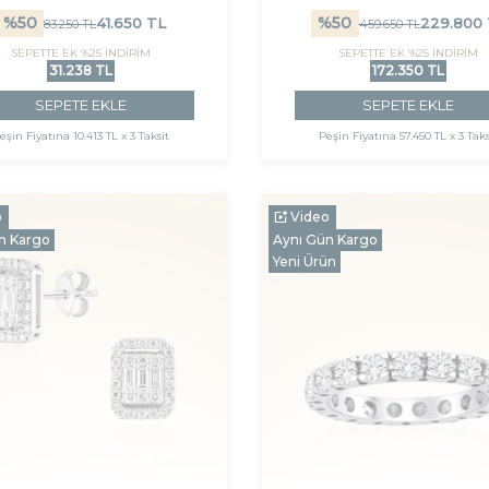
%
50
%
50
41.650
TL
229.800
83.250
TL
459.650
TL
SEPETTE EK %25 İNDİRİM
SEPETTE EK %25 İNDİRİM
31.238 TL
172.350 TL
SEPETE EKLE
SEPETE EKLE
eşin Fiyatına
10.413 TL x 3 Taksit
Peşin Fiyatına
57.450 TL x 3 Taks
o
Video
n Kargo
Aynı Gün Kargo
Yeni Ürün