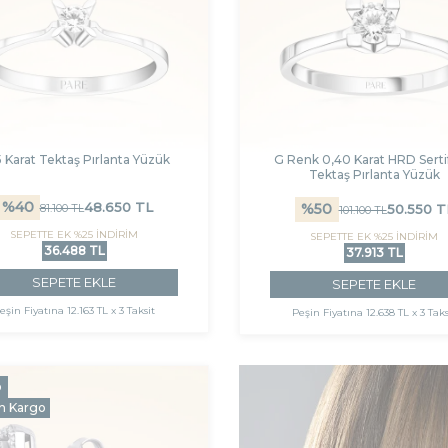
5 Karat Tektaş Pırlanta Yüzük
G Renk 0,40 Karat HRD Sertif
Tektaş Pırlanta Yüzük
%
40
48.650
TL
%
50
81.100
TL
50.550
T
101.100
TL
SEPETTE EK %25 İNDİRİM
SEPETTE EK %25 İNDİRİM
36.488 TL
37.913 TL
SEPETE EKLE
SEPETE EKLE
eşin Fiyatına
12.163 TL x 3 Taksit
Peşin Fiyatına
12.638 TL x 3 Taks
o
n Kargo