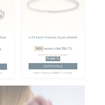
ikalı
0,93 Karat Pırlantalı Suyolu Bileklik
%
50
94.750
TL
189.550
TL
L
SEPETTE EK %25 İNDİRİM
71.063 TL
SEPETE EKLE
Peşin Fiyatına
23.688 TL x 3 Taksit
it