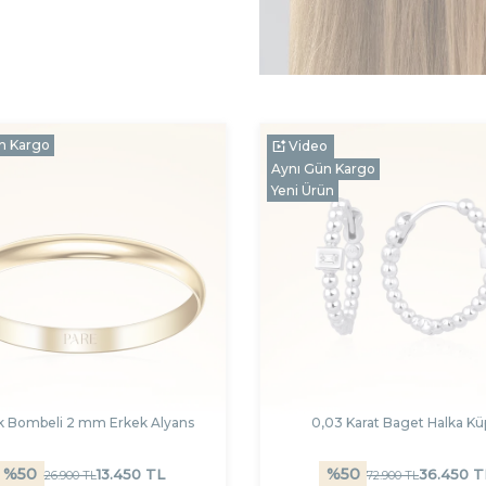
n Kargo
Video
Aynı Gün Kargo
Yeni Ürün
ik Bombeli 2 mm Erkek Alyans
0,03 Karat Baget Halka K
%
50
%
50
13.450
TL
36.450
T
26.900
TL
72.900
TL