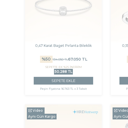
0,47 Karat Baget Pırlanta Bileklik
0,1
%
50
67.050
TL
134.050
TL
SEPETTE EK %25 İNDİRİM
50.288 TL
SEPETE EKLE
Peşin Fiyatına
16.763 TL x 3 Taksit
P
Video
Vide
Aynı Gün Kargo
Aynı Gü