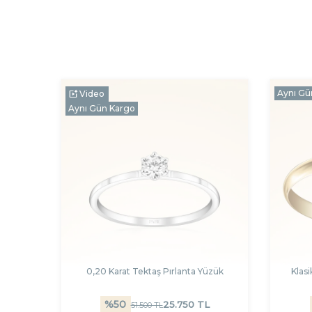
Aynı Gü
Video
Aynı Gün Kargo
0,20 Karat Tektaş Pırlanta Yüzük
Klas
%
50
25.750
TL
51.500
TL