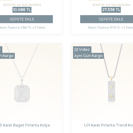
SEPETTE EK %25 İNDİRİM
SEPETTE EK %25 İNDİRİM
10.088 TL
27.338 TL
SEPETE EKLE
SEPETE EKLE
Peşin Fiyatına
3.363 TL x 3 Taksit
Peşin Fiyatına
9.113 TL x 3 Taksi
o
Video
n Kargo
Aynı Gün Kargo
5 Karat Baget Pırlanta Kolye
1,01 Karat Pırlanta Trend Ko