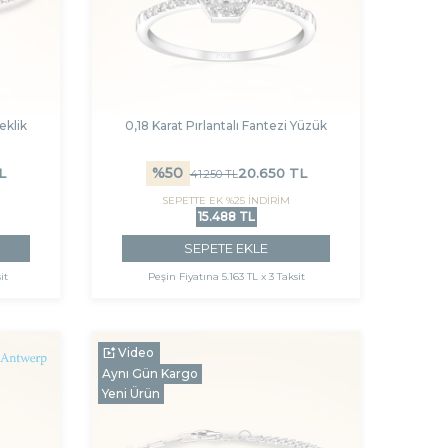
eklik
0,18 Karat Pırlantalı Fantezi Yüzük
%
50
L
20.650
TL
41.250
TL
SEPETTE EK %25 İNDİRİM
15.488 TL
SEPETE EKLE
it
Peşin Fiyatına
5.163 TL x 3 Taksit
Video
Aynı Gün Kargo
Yeni Ürün