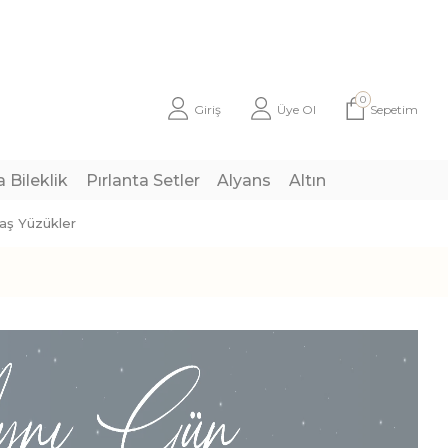
0
Giriş
Üye Ol
Sepetim
a Bileklik
Pırlanta Setler
Alyans
Altın
taş Yüzükler