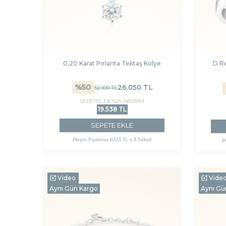
0,20 Karat Pırlanta Tektaş Kolye
D Re
%
50
26.050
TL
52.100
TL
SEPETTE EK %25 İNDİRİM
19.538 TL
SEPETE EKLE
Peşin Fiyatına
6.513 TL x 3 Taksit
P
Video
Vide
Aynı Gün Kargo
Aynı Gü