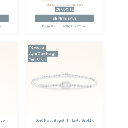
SEPETTE EK %25 İNDİRİM
28.050 TL
SEPETE EKLE
t
Peşin Fiyatına
9.350 TL x 3 Taksit
Video
Aynı Gün Kargo
Yeni Ürün
lye
0,46 Karat Bagetli Pırlanta Bileklik