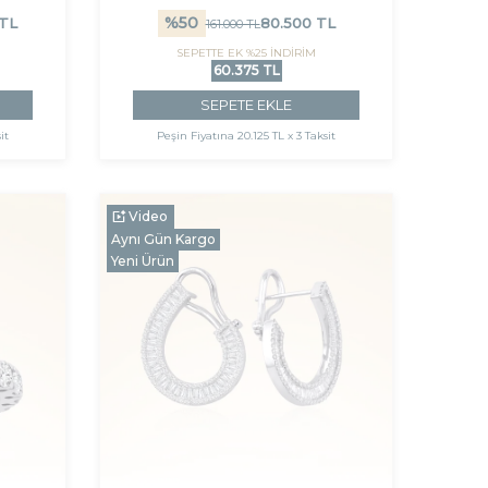
%
50
TL
80.500
TL
161.000
TL
SEPETTE EK %25 İNDİRİM
60.375 TL
SEPETE EKLE
it
Peşin Fiyatına
20.125 TL x 3 Taksit
Video
Aynı Gün Kargo
Yeni Ürün