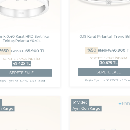
nk 0,40 Karat HRD Sertifikalı
0,19 Karat Pırlantalı Trend Bil
Tektaş Pırlanta Yüzük
%
50
40.900
T
%
50
81.800
TL
65.900
TL
131.750
TL
SEPETTE EK %25 İNDİRİM
SEPETTE EK %25 İNDİRİM
30.675 TL
49.425 TL
SEPETE EKLE
SEPETE EKLE
Peşin Fiyatına
10.225 TL x 3 Taks
eşin Fiyatına
16.475 TL x 3 Taksit
o
Video
n Kargo
Aynı Gün Kargo