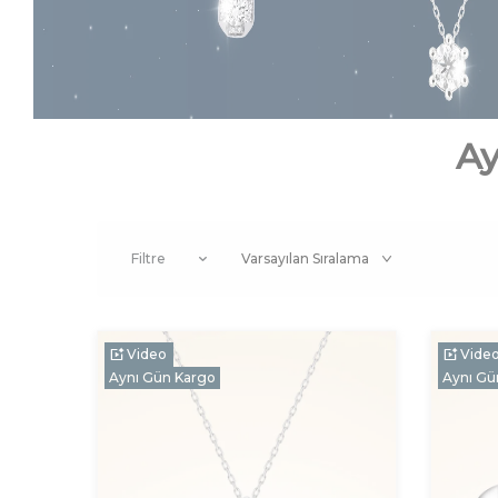
Ay
Filtre
Video
Vide
Aynı Gün Kargo
Aynı Gü