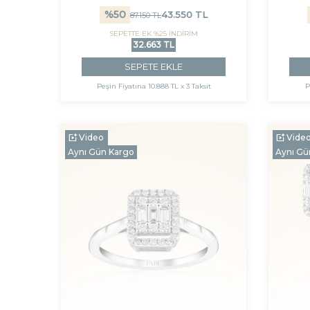
%
50
43.550
TL
87.150
TL
SEPETTE EK %25 İNDİRİM
32.663 TL
SEPETE EKLE
Peşin Fiyatına
10.888 TL x 3 Taksit
P
Video
Vide
Aynı Gün Kargo
Aynı Gü