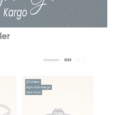
ler
Görünüm :
Video
Aynı Gün Kargo
Yeni Ürün