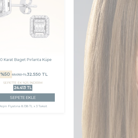
0 Karat Baget Pırlanta Küpe
%
50
32.550
TL
65.050
TL
SEPETTE EK %25 İNDİRİM
24.413 TL
SEPETE EKLE
Peşin Fiyatına
8.138 TL x 3 Taksit