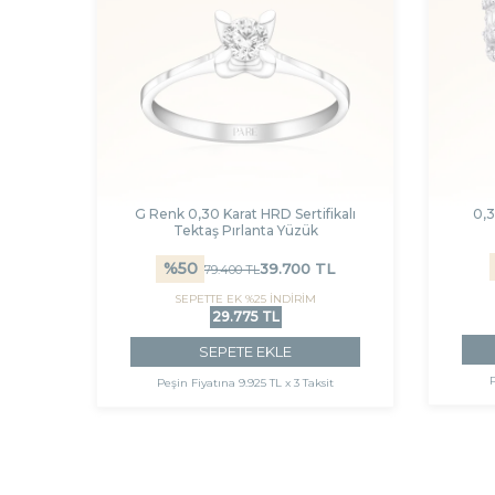
G Renk 0,30 Karat HRD Sertifikalı
0,3
Tektaş Pırlanta Yüzük
%
50
39.700
TL
79.400
TL
SEPETTE EK %25 İNDİRİM
29.775 TL
SEPETE EKLE
Peşin Fiyatına
9.925 TL x 3 Taksit