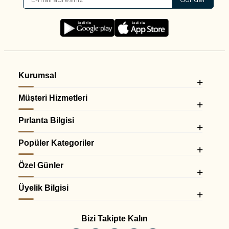
✓ Özgür ve modern stil
ifadesi taşır. Bu nedenle pırlanta halhallar, kişisel stilini detaylarla
yansıtmak isteyenlerin vazgeçilmez aksesuarları arasında yer alır.
Pırlanta Halhal Modelleri: Minimal
Detaylarla Güçlenen Işıltı
Kurumsal
Pare Pırlanta pırlanta halhal koleksiyonunda, günlük kullanım için
sade modellerden özel kombinlere eşlik eden daha dikkat
Müşteri Hizmetleri
çekici tasarımlara kadar farklı alternatifler bulunur.
Pırlanta Bilgisi
Pırlanta
Popüler Kategoriler
Stil /
Kimler İçin
Günlük
Kombin
Halhal
Tasarım
Uygun?
Kullanım
Önerisi
Modeli
Özel Günler
Üyelik Bilgisi
Minimal
Minimal
Sade
Zarif &
kolye +
Pırlanta
aksesuar
✔✔✔
Günlük
ince
Bizi Takipte Kalın
Halhal
sevenler
bileklik