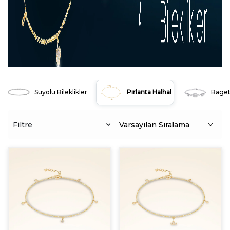
Suyolu Bileklikler
Pırlanta Halhal
Baget 
Pırlanta Halhal
Filtre