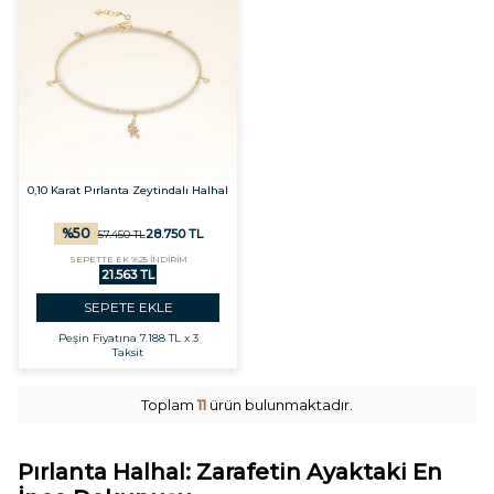
0,10 Karat Pırlanta Zeytindalı Halhal
%
50
28.750
TL
57.450
TL
SEPETTE EK %25 İNDİRİM
21.563 TL
SEPETE EKLE
Peşin Fiyatına
7.188 TL x 3
Taksit
Toplam
11
ürün bulunmaktadır.
Pırlanta Halhal: Zarafetin Ayaktaki En