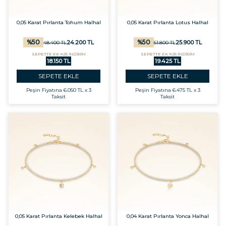
0,05 Karat Pırlanta Tohum Halhal
0,05 Karat Pırlanta Lotus Halhal
%
50
%
50
24.200
TL
25.900
TL
48.400
TL
51.800
TL
SEPETTE EK %25 İNDİRİM
SEPETTE EK %25 İNDİRİM
18.150 TL
19.425 TL
SEPETE EKLE
SEPETE EKLE
Peşin Fiyatına
6.050 TL x 3
Peşin Fiyatına
6.475 TL x 3
Taksit
Taksit
0,05 Karat Pırlanta Kelebek Halhal
0,04 Karat Pırlanta Yonca Halhal