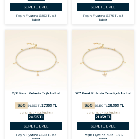
SEPETE EKLE
SEPETE EKLE
Peşin Fiyatına
6.850 TL x 3
Peşin Fiyatına
6.775 TL x 3
Taksit
Taksit
0,08 Karat Pırlanta Taşlı Halhal
0,07 Karat Pırlanta Yusufçuk Halhal
%
50
%
50
27.350
TL
28.050
TL
54.650
TL
56.150
TL
SEPETTE EK %25 İNDİRİM
SEPETTE EK %25 İNDİRİM
20.513 TL
21.038 TL
SEPETE EKLE
SEPETE EKLE
Peşin Fiyatına
6.838 TL x 3
Peşin Fiyatına
7.013 TL x 3
Taksit
Taksit