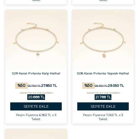
0,09 Karat Pırlanta Kalp Halhal
0,08 Karat Pırlanta Yaprak Halhal
%
50
%
50
27.850
TL
29.050
TL
55.750
TL
58.150
TL
SEPETTE EK %25 İNDİRİM
SEPETTE EK %25 İNDİRİM
20.888 TL
21.788 TL
SEPETE EKLE
SEPETE EKLE
Peşin Fiyatına
6.963 TL x 3
Peşin Fiyatına
7.263 TL x 3
Taksit
Taksit