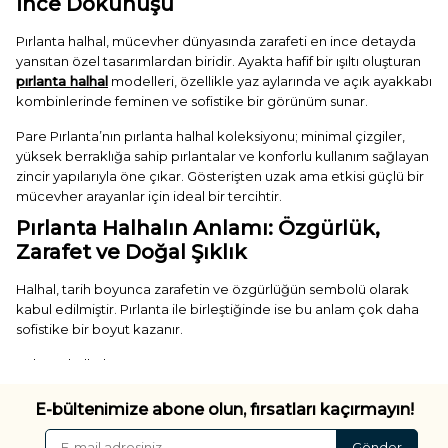
İnce Dokunuşu
Pırlanta halhal, mücevher dünyasında zarafeti en ince detayda
yansıtan özel tasarımlardan biridir. Ayakta hafif bir ışıltı oluşturan
pırlanta halhal
modelleri, özellikle yaz aylarında ve açık ayakkabı
kombinlerinde feminen ve sofistike bir görünüm sunar.
Pare Pırlanta’nın pırlanta halhal koleksiyonu; minimal çizgiler,
yüksek berraklığa sahip pırlantalar ve konforlu kullanım sağlayan
zincir yapılarıyla öne çıkar. Gösterişten uzak ama etkisi güçlü bir
mücevher arayanlar için ideal bir tercihtir.
Pırlanta Halhalın Anlamı: Özgürlük,
Zarafet ve Doğal Şıklık
Halhal, tarih boyunca zarafetin ve özgürlüğün sembolü olarak
kabul edilmiştir. Pırlanta ile birleştiğinde ise bu anlam çok daha
sofistike bir boyut kazanır.
Pırlanta halhal;
✓ Zarif bir feminen duruş
E-bültenimize abone olun, fırsatları kaçırmayın!
✓ Hafif ama fark edilen bir ışıltı
✓ Doğallık ve sadelik
Gönder