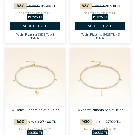
%
50
%
50
26.300
TL
26.500
TL
52.600
TL
53.000
TL
SEPETTE EK %25 İNDİRİM
SEPETTE EK %25 İNDİRİM
19.725 TL
19.875 TL
SEPETE EKLE
SEPETE EKLE
Peşin Fiyatına
6.575 TL x 3
Peşin Fiyatına
6.625 TL x 3
Taksit
Taksit
0,06 Karat Pırlanta Kaktüs Halhal
0,08 Karat Pırlanta Sarkıt Halhal
%
50
%
50
27.400
TL
27.100
TL
54.750
TL
54.200
TL
SEPETTE EK %25 İNDİRİM
SEPETTE EK %25 İNDİRİM
20.550 TL
20.325 TL