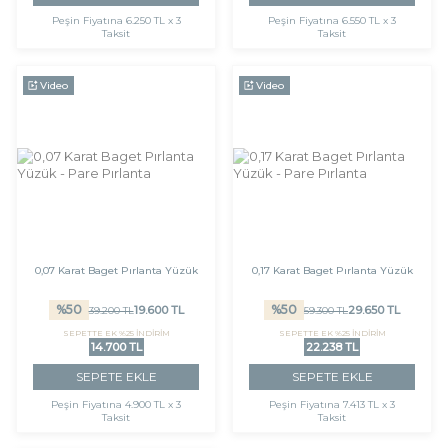
Peşin Fiyatına
6.250 TL x 3
Peşin Fiyatına
6.550 TL x 3
Taksit
Taksit
Video
Video
0,07 Karat Baget Pırlanta Yüzük
0,17 Karat Baget Pırlanta Yüzük
%
50
%
50
19.600
TL
29.650
TL
39.200
TL
59.300
TL
SEPETTE EK %25 İNDİRİM
SEPETTE EK %25 İNDİRİM
14.700 TL
22.238 TL
SEPETE EKLE
SEPETE EKLE
Peşin Fiyatına
4.900 TL x 3
Peşin Fiyatına
7.413 TL x 3
Taksit
Taksit