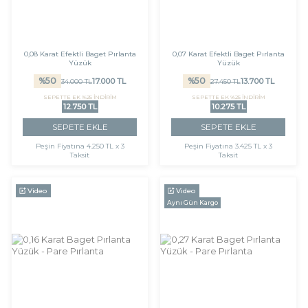
0,08 Karat Efektli Baget Pırlanta
0,07 Karat Efektli Baget Pırlanta
Yüzük
Yüzük
%
50
%
50
17.000
TL
13.700
TL
34.000
TL
27.450
TL
SEPETTE EK %25 İNDİRİM
SEPETTE EK %25 İNDİRİM
12.750 TL
10.275 TL
SEPETE EKLE
SEPETE EKLE
Peşin Fiyatına
4.250 TL x 3
Peşin Fiyatına
3.425 TL x 3
Taksit
Taksit
Video
Video
Aynı Gün Kargo