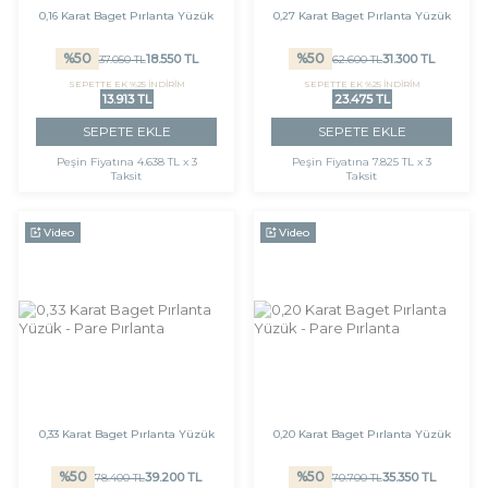
0,16 Karat Baget Pırlanta Yüzük
0,27 Karat Baget Pırlanta Yüzük
%
50
%
50
18.550
TL
31.300
TL
37.050
TL
62.600
TL
SEPETTE EK %25 İNDİRİM
SEPETTE EK %25 İNDİRİM
13.913 TL
23.475 TL
SEPETE EKLE
SEPETE EKLE
Peşin Fiyatına
4.638 TL x 3
Peşin Fiyatına
7.825 TL x 3
Taksit
Taksit
Video
Video
0,33 Karat Baget Pırlanta Yüzük
0,20 Karat Baget Pırlanta Yüzük
%
50
%
50
39.200
TL
35.350
TL
78.400
TL
70.700
TL