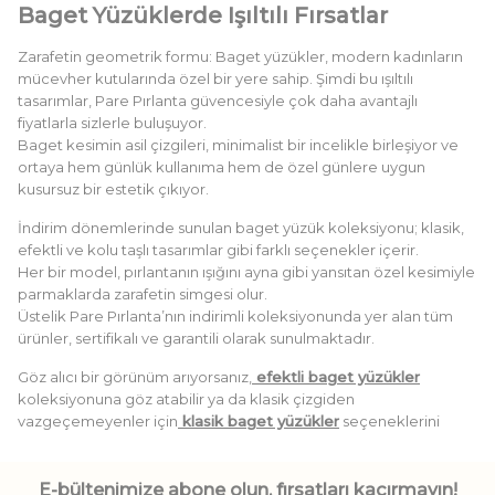
Baget Yüzüklerde Işıltılı Fırsatlar
Zarafetin geometrik formu: Baget yüzükler, modern kadınların
mücevher kutularında özel bir yere sahip. Şimdi bu ışıltılı
tasarımlar, Pare Pırlanta güvencesiyle çok daha avantajlı
fiyatlarla sizlerle buluşuyor.
Baget kesimin asil çizgileri, minimalist bir incelikle birleşiyor ve
ortaya hem günlük kullanıma hem de özel günlere uygun
kusursuz bir estetik çıkıyor.
İndirim dönemlerinde sunulan baget yüzük koleksiyonu; klasik,
efektli ve kolu taşlı tasarımlar gibi farklı seçenekler içerir.
Her bir model, pırlantanın ışığını ayna gibi yansıtan özel kesimiyle
parmaklarda zarafetin simgesi olur.
Üstelik Pare Pırlanta’nın indirimli koleksiyonunda yer alan tüm
ürünler, sertifikalı ve garantili olarak sunulmaktadır.
Göz alıcı bir görünüm arıyorsanız,
efektli baget yüzükler
koleksiyonuna göz atabilir ya da klasik çizgiden
vazgeçemeyenler için
klasik baget yüzükler
seçeneklerini
değerlendirebilirsiniz.
Baget Yüzüklerin Büyüsü: Şıklığın
E-bültenimize abone olun, fırsatları kaçırmayın!