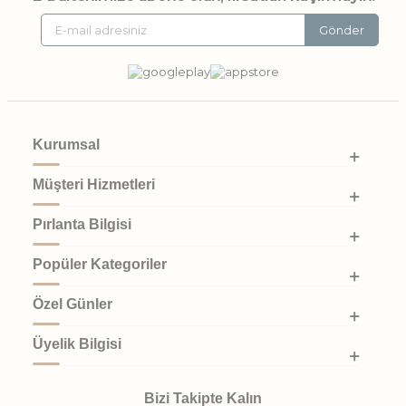
Mimari Yorumu
Gönder
Baget pırlanta, ışığın taşın yüzeyinde basamak basamak
yansıdığı özel bir kesim türüdür.
Fransızca kökenli “baguette” kelimesinden gelen bu form,
pırlantaya ayna etkisi kazandırır.
Sonuçta ortaya çıkan görünüm, hem yalın hem de büyüleyici bir
zarafet sunar.
Kurumsal
Baget yüzükler, dikdörtgen, kare veya merdiven biçiminde
kesilmiş pırlantaların bir araya gelmesiyle oluşturulur. Bu nedenle
Müşteri Hizmetleri
onları bir bakışta tanımak mümkündür.
Klasik yuvarlak kesim yüzüklerden farklı olarak, baget modeller
Pırlanta Bilgisi
ışığı doğrudan değil, yumuşak yansımalarla dışarı verir. Bu da
onlara sofistike ve modern bir görünüm kazandırır.
Popüler Kategoriler
Pare Pırlanta’nın usta işçiliğiyle tasarlanan baget yüzük
Özel Günler
koleksiyonu, her zevke uygun alternatifler sunar.
Dilersen sade ve zamansız bir model tercih edebilir, dilersen
pırlantalarla süslenmiş ışıltılı tasarımlar arasından seçimini
Üyelik Bilgisi
yapabilirsin.
Ayrıca baget yüzükleri
pırlanta küpeler
veya
baget kolyeler
ile
kombinleyerek bütünsel bir görünüm elde edebilirsin.
Bizi Takipte Kalın