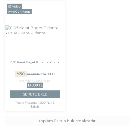
Video
Aynı Gün Kargo
0,05 Karat Baget Pırlanta Yüzük
%
50
18.400
TL
36.750
TL
SEPETTE EK %25 İNDİRİM
13.800 TL
SEPETE EKLE
Peşin Fiyatına
4.600 TL x 3
Taksit
Toplam
11
ürün bulunmaktadır.