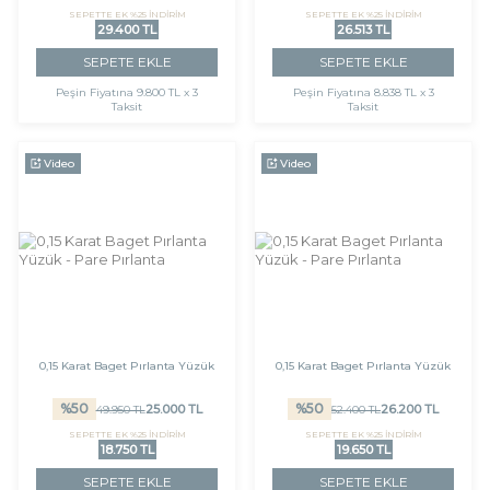
SEPETTE EK %25 İNDİRİM
SEPETTE EK %25 İNDİRİM
29.400 TL
26.513 TL
SEPETE EKLE
SEPETE EKLE
Peşin Fiyatına
9.800 TL x 3
Peşin Fiyatına
8.838 TL x 3
Taksit
Taksit
Video
Video
0,15 Karat Baget Pırlanta Yüzük
0,15 Karat Baget Pırlanta Yüzük
%
50
%
50
25.000
TL
26.200
TL
49.950
TL
52.400
TL
SEPETTE EK %25 İNDİRİM
SEPETTE EK %25 İNDİRİM
18.750 TL
19.650 TL
SEPETE EKLE
SEPETE EKLE