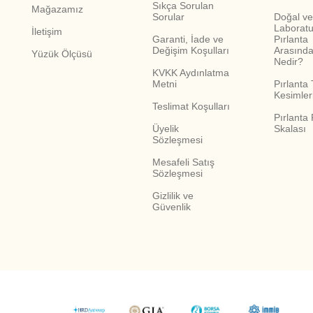
Sıkça Sorulan
Mağazamız
Sorular
Doğal ve
Pırlantalı altın gerdanlık
Ö
Laboratu
İletişim
Garanti, İade ve
Pırlanta
Değişim Koşulları
Arasında
Yüzük Ölçüsü
Nedir?
Renkli taşlı gerdanlık
KVKK Aydınlatma
K
Metni
Pırlanta 
Kesimler
Teslimat Koşulları
Pırlanta
Minimal altın gerdanlık
S
Üyelik
Skalası
Sözleşmesi
Mesafeli Satış
Set uyumlu gerdanlık
D
Sözleşmesi
Gizlilik ve
Güvenlik
Altın Gerdanlık Nasıl Seçi
Altın gerdanlık seçerken ilk olarak kullanılacağı ortam
sunmayabilir. Büyük ve taşlı modeller özel günlerde 
Kıyafetin yaka formu gerdanlık seçiminde en önemli kri
yaka elbiselerde damla formlu veya aşağı doğru uzanan 