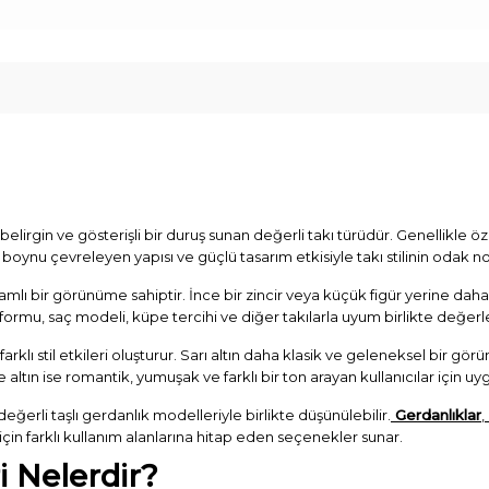
lirgin ve gösterişli bir duruş sunan değerli takı türüdür. Genellikle 
boynu çevreleyen yapısı ve güçlü tasarım etkisiyle takı stilinin odak nok
 bir görünüme sahiptir. İnce bir zincir veya küçük figür yerine daha geniş
formu, saç modeli, küpe tercihi ve diğer takılarla uyum birlikte değerle
farklı stil etkileri oluşturur. Sarı altın daha klasik ve geleneksel bir gö
 altın ise romantik, yumuşak ve farklı bir ton arayan kullanıcılar için uyg
değerli taşlı gerdanlık modelleriyle birlikte düşünülebilir.
Gerdanlıklar
,
r için farklı kullanım alanlarına hitap eden seçenekler sunar.
i Nelerdir?