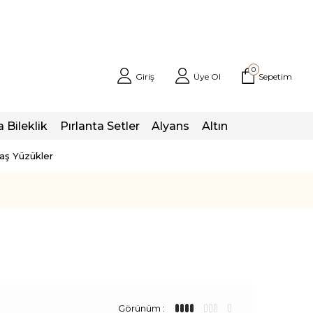
0
Giriş
Üye Ol
Sepetim
a Bileklik
Pırlanta Setler
Alyans
Altın
taş Yüzükler
Görünüm :