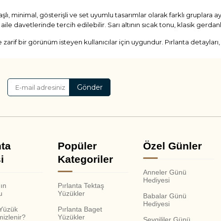
i taşlı, minimal, gösterişli ve set uyumlu tasarımlar olarak farklı gruplara a
e davetlerinde tercih edilebilir. Sarı altının sıcak tonu, klasik gerdanl
 ve zarif bir görünüm isteyen kullanıcılar için uygundur. Pırlanta detaylar
eri önemlidir. HRD ve GIA sertifikalı pırlantalar, taşın doğrulanabilirliğ
görünüm sunar. Zümrüt, safir, yakut veya farklı renkli taşlarla hazırlana
Gönder
lbiselerle kullanıldığında takıyı daha görünür hale getirir.
tili isteyenler için uygundur. Bu modeller, klasik gerdanlıklara göre da
yalnızca tek bir özel günde değil, farklı davetlerde ve kutlamalarda da 
enebilir:
nta
Popüler
Özel Günler
i
Kategoriler
ullanım Amacı
Anneler Günü
Hediyesi
nın
Pırlanta Tektaş
u
Yüzükler
Babalar Günü
üğün, nişan, aile daveti
Hediyesi
 Yüzük
Pırlanta Baget
mizlenir?
Yüzükler
Sevgililer Günü