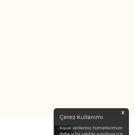
Işıltılı ve zarif
Canlı ve karakterli
Modern ve dengeli
Bütünlüklü ve gösterişli
m daveti için tercih edilecek model aynı etkiyi
X
 sonrasında kullanılabilecek esneklik sağlar.
Çerez Kullanımı
danlık boyun bölgesini dengeli şekilde tamamlar. V
Kişisel verileriniz, hizmetlerimizin
rine küpe veya bileklik odaklı takı kullanımı daha
daha iyi bir şekilde sunulması için