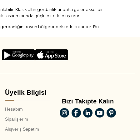
yrılabilir. Klasik altın gerdanlıklar daha geleneksel bir
ık tasarımlarında güçlü bir etki oluşturur.
ı, gerdanlığın boyun bölgesindeki etkisini artırır. Bu
i ve güvenli alışveriş açısından seçim sürecini
n modeller; nişan, kına, özel yemek ve davetlerde dikkat
ha hafif bir görünüm oluşturur. Düğün sonrası kullanım
değerlendirilebilir.
Üyelik Bilgisi
Bizi Takipte Kalın
Stil Etkisi
Hesabım
Siparişlerim
Geleneksel ve zamansız
Alışveriş Sepetim