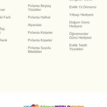
Pırlanta Beştaş
Evlilik Yıl Dönümü
zel davet, yıldönümü, gelin kombini
var
Yüzükler
Yılbaşı Hediyesi
ki Fark
Pırlanta Halhal
Doğum Günü
ına, nişan, özel kutlama
Alyanslar
Hediyesi
Taş
i
Pırlanta Kolyeler
Öğretmenler
Günü Hediyesi
 Renk
Pırlanta Küpeler
ade özel gün kombini
Evlilik Teklifi
Pırlanta Suyolu
Yüzükleri
Bileklikler
üğün seti tamamlayıcısı
lir?
 belirlenmelidir. Düğün günü için seçilecek gerdanlık ile sade bir akşa
daha güçlü görünür. Daha sade tasarımlar ise hem özel günlerde hem de
terlerden biridir. Straplez, kayık yaka ve açık yakalı elbiselerde ger
tasarımlar tercih edilebilir. Kapalı yaka kıyafetlerde ise gerdanlık ye