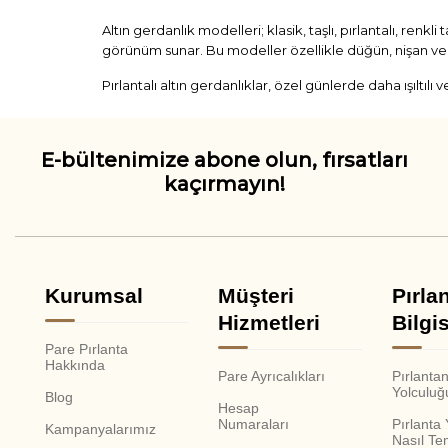
Altın gerdanlık modelleri; klasik, taşlı, pırlantalı, renkl
görünüm sunar. Bu modeller özellikle düğün, nişan ve ail
Pırlantalı altın gerdanlıklar, özel günlerde daha ışıltılı
modellerde taşın karat, kesim, renk ve berraklık özellikl
destekler.
E-bültenimize abone olun, fırsatları
Renkli taşlı altın gerdanlıklar ise daha karakterli bir 
çekici bir seçenek olabilir. Bu tarz gerdanlıklar, sade e
kaçırmayın!
Minimal altın gerdanlıklar ise daha sade bir özel gün s
açısından da daha işlevsel olabilir. Böylece gerdanlık 
Altın gerdanlık modelleri genel olarak şu şekilde özetl
Kurumsal
Müşteri
Pırla
Hizmetleri
Bilgis
Gerdanlık Türü
K
Pare Pırlanta
Hakkında
Pare Ayrıcalıkları
Pırlanta
Yolculuğ
Blog
Hesap
Klasik altın gerdanlık
D
Numaraları
Pırlanta
Kampanyalarımız
Nasıl Te