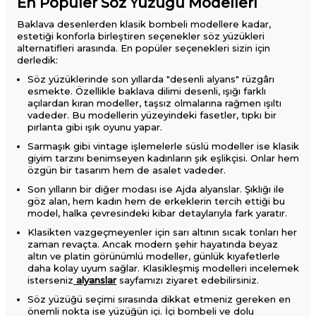
En Popüler Söz Yüzüğü Modelleri
Baklava desenlerden klasik bombeli modellere kadar,
estetiği konforla birleştiren seçenekler söz yüzükleri
alternatifleri arasında. En popüler seçenekleri sizin için
derledik:
Söz yüzüklerinde son yıllarda "desenli alyans" rüzgârı
esmekte. Özellikle baklava dilimi desenli, ışığı farklı
açılardan kıran modeller, taşsız olmalarına rağmen ışıltı
vadeder. Bu modellerin yüzeyindeki fasetler, tıpkı bir
pırlanta gibi ışık oyunu yapar.
Sarmaşık gibi vintage işlemelerle süslü modeller ise klasik
giyim tarzını benimseyen kadınların şık eşlikçisi. Onlar hem
özgün bir tasarım hem de asalet vadeder.
Son yılların bir diğer modası ise Ajda alyanslar. Şıklığı ile
göz alan, hem kadın hem de erkeklerin tercih ettiği bu
model, halka çevresindeki kibar detaylarıyla fark yaratır.
Klasikten vazgeçmeyenler için sarı altının sıcak tonları her
zaman revaçta. Ancak modern şehir hayatında beyaz
altın ve platin görünümlü modeller, günlük kıyafetlerle
daha kolay uyum sağlar. Klasikleşmiş modelleri incelemek
isterseniz
alyanslar
sayfamızı ziyaret edebilirsiniz.
Söz yüzüğü seçimi sırasında dikkat etmeniz gereken en
önemli nokta ise yüzüğün içi. İçi bombeli ve dolu