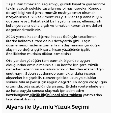
Taşı tutan tırnakların sağlamlığı, günlük hayatta giysilerinize
takılmayacak şekilde tasarlanmış olması gerekir. Konuda
detaylı bilgi verdiğimiz
montür nedir
yazımızı okumak
isteyebilirsiniz. Yüksek montürlü yüzükler taşı daha büyük
gösterir, evet. Fakat aktif bir hayatınız varsa, ellerinizi sık
kullanıyorsanız daha alçak ve tırnakları korumalı modelleri
değerlendirmelisiniz.
2024 yılında kazandığımız ihracat ödülüyle tescillenen
üretim kalitemiz, tam da bu detaylarda gizli. Taşın
düşmemesi, madenin zamanla matlaşmaması için doğru
alaşım ve doğru işçilik şart. Nişan yüzüğünün işçilik
özelliklerine mutlaka dikkat etmelisiniz.
Öte yandan yüzüğün tam parmak ölçünüze uygun
olduğundan emin olmalısınız. Bu konfor için şart. Yüzük
denerken ellerinizin vücudunuzdaki ödemden etkilendiğini
unutmayın. Sabah saatlerinde parmaklar daha incedir,
akşamları ise şişebilir. Benzer şekilde uzun yolculuklar
sonrası takı alışverişi için uygun değildir. En doğru ölçüyü gün
ortasında, oda sıcaklığında alırsınız. Evdeki yöntemlerle en
az hata payıyla sonuca ulaşmak için adım adım
hazırladığımız
yüzük ölçüsü nasıl alınır tablosu
yazımızdan
faydalanabilirsiniz.
Alyans ile Uyumlu Yüzük Seçimi