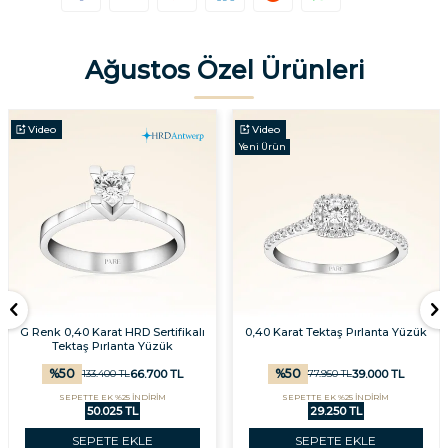
Ağustos Özel Ürünleri
Video
Video
Yeni Ürün
G Renk 0,40 Karat HRD Sertifikalı
0,40 Karat Tektaş Pırlanta Yüzük
Tektaş Pırlanta Yüzük
%
50
%
50
66.700
TL
39.000
TL
133.400
TL
77.950
TL
SEPETTE EK %25 İNDİRİM
SEPETTE EK %25 İNDİRİM
50.025 TL
29.250 TL
SEPETE EKLE
SEPETE EKLE