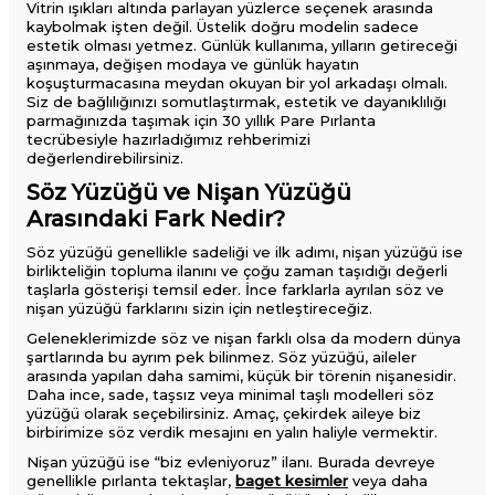
Vitrin ışıkları altında parlayan yüzlerce seçenek arasında
kaybolmak işten değil. Üstelik doğru modelin sadece
estetik olması yetmez. Günlük kullanıma, yılların getireceği
aşınmaya, değişen modaya ve günlük hayatın
koşuşturmacasına meydan okuyan bir yol arkadaşı olmalı.
Siz de bağlılığınızı somutlaştırmak, estetik ve dayanıklılığı
parmağınızda taşımak için 30 yıllık Pare Pırlanta
tecrübesiyle hazırladığımız rehberimizi
değerlendirebilirsiniz.
Söz Yüzüğü ve Nişan Yüzüğü
Arasındaki Fark Nedir?
Söz yüzüğü genellikle sadeliği ve ilk adımı, nişan yüzüğü ise
birlikteliğin topluma ilanını ve çoğu zaman taşıdığı değerli
taşlarla gösterişi temsil eder. İnce farklarla ayrılan söz ve
nişan yüzüğü farklarını sizin için netleştireceğiz.
Geleneklerimizde söz ve nişan farklı olsa da modern dünya
şartlarında bu ayrım pek bilinmez. Söz yüzüğü, aileler
arasında yapılan daha samimi, küçük bir törenin nişanesidir.
Daha ince, sade, taşsız veya minimal taşlı modelleri söz
yüzüğü olarak seçebilirsiniz. Amaç, çekirdek aileye biz
birbirimize söz verdik mesajını en yalın haliyle vermektir.
Nişan yüzüğü ise “biz evleniyoruz” ilanı. Burada devreye
genellikle pırlanta tektaşlar,
baget kesimler
veya daha