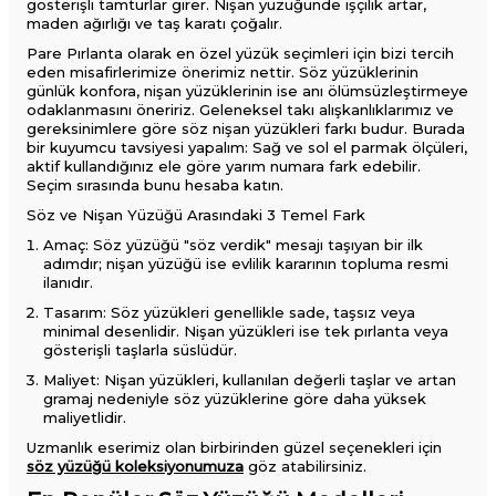
gösterişli tamturlar girer. Nişan yüzüğünde işçilik artar,
maden ağırlığı ve taş karatı çoğalır.
Pare Pırlanta olarak en özel yüzük seçimleri için bizi tercih
eden misafirlerimize önerimiz nettir. Söz yüzüklerinin
günlük konfora, nişan yüzüklerinin ise anı ölümsüzleştirmeye
odaklanmasını öneririz. Geleneksel takı alışkanlıklarımız ve
gereksinimlere göre söz nişan yüzükleri farkı budur. Burada
bir kuyumcu tavsiyesi yapalım: Sağ ve sol el parmak ölçüleri,
aktif kullandığınız ele göre yarım numara fark edebilir.
Seçim sırasında bunu hesaba katın.
Söz ve Nişan Yüzüğü Arasındaki 3 Temel Fark
Amaç: Söz yüzüğü "söz verdik" mesajı taşıyan bir ilk
adımdır; nişan yüzüğü ise evlilik kararının topluma resmi
ilanıdır.
Tasarım: Söz yüzükleri genellikle sade, taşsız veya
minimal desenlidir. Nişan yüzükleri ise tek pırlanta veya
gösterişli taşlarla süslüdür.
Maliyet: Nişan yüzükleri, kullanılan değerli taşlar ve artan
gramaj nedeniyle söz yüzüklerine göre daha yüksek
maliyetlidir.
Uzmanlık eserimiz olan birbirinden güzel seçenekleri için
söz yüzüğü koleksiyonumuza
göz atabilirsiniz.