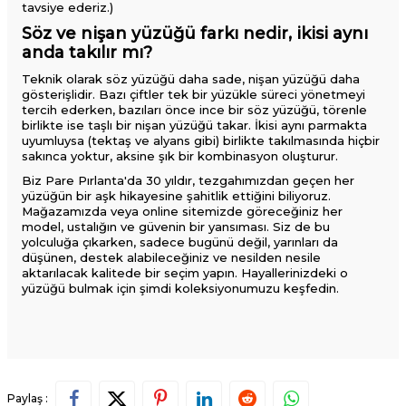
tavsiye ederiz.)
Söz ve nişan yüzüğü farkı nedir, ikisi aynı
anda takılır mı?
Teknik olarak söz yüzüğü daha sade, nişan yüzüğü daha
gösterişlidir. Bazı çiftler tek bir yüzükle süreci yönetmeyi
tercih ederken, bazıları önce ince bir söz yüzüğü, törenle
birlikte ise taşlı bir nişan yüzüğü takar. İkisi aynı parmakta
uyumluysa (tektaş ve alyans gibi) birlikte takılmasında hiçbir
sakınca yoktur, aksine şık bir kombinasyon oluşturur.
Biz Pare Pırlanta'da 30 yıldır, tezgahımızdan geçen her
yüzüğün bir aşk hikayesine şahitlik ettiğini biliyoruz.
Mağazamızda veya online sitemizde göreceğiniz her
model, ustalığın ve güvenin bir yansıması. Siz de bu
yolculuğa çıkarken, sadece bugünü değil, yarınları da
düşünen, destek alabileceğiniz ve nesilden nesile
aktarılacak kalitede bir seçim yapın. Hayallerinizdeki o
yüzüğü bulmak için şimdi koleksiyonumuzu keşfedin.
Paylaş :