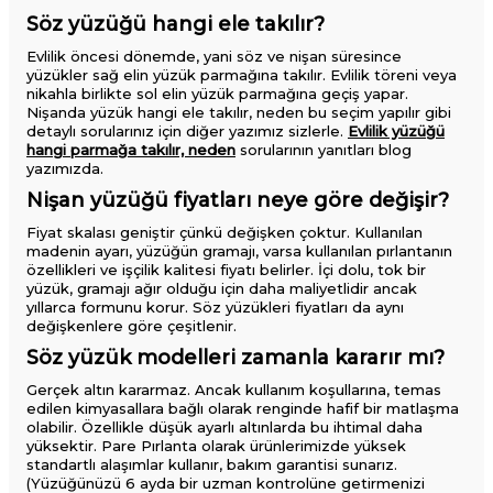
Söz yüzüğü hangi ele takılır?
Evlilik öncesi dönemde, yani söz ve nişan süresince
yüzükler sağ elin yüzük parmağına takılır. Evlilik töreni veya
nikahla birlikte sol elin yüzük parmağına geçiş yapar.
Nişanda yüzük hangi ele takılır​, neden bu seçim yapılır gibi
detaylı sorularınız için diğer yazımız sizlerle.
Evlilik yüzüğü
hangi parmağa takılır, neden
sorularının yanıtları blog
yazımızda.
Nişan yüzüğü fiyatları neye göre değişir?
Fiyat skalası geniştir çünkü değişken çoktur. Kullanılan
madenin ayarı, yüzüğün gramajı, varsa kullanılan pırlantanın
özellikleri ve işçilik kalitesi fiyatı belirler. İçi dolu, tok bir
yüzük, gramajı ağır olduğu için daha maliyetlidir ancak
yıllarca formunu korur. Söz yüzükleri fiyatları da aynı
değişkenlere göre çeşitlenir.
Söz yüzük modelleri zamanla kararır mı?
Gerçek altın kararmaz. Ancak kullanım koşullarına, temas
edilen kimyasallara bağlı olarak renginde hafif bir matlaşma
olabilir. Özellikle düşük ayarlı altınlarda bu ihtimal daha
yüksektir. Pare Pırlanta olarak ürünlerimizde yüksek
standartlı alaşımlar kullanır, bakım garantisi sunarız.
(Yüzüğünüzü 6 ayda bir uzman kontrolüne getirmenizi