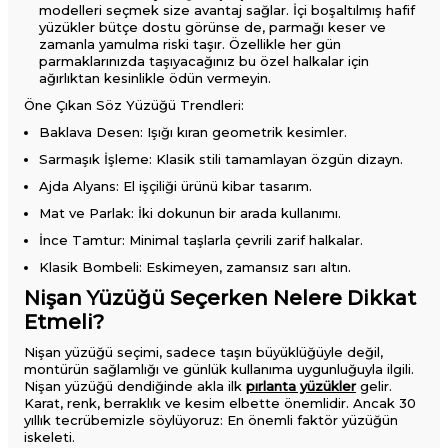
modelleri seçmek size avantaj sağlar. İçi boşaltılmış hafif
yüzükler bütçe dostu görünse de, parmağı keser ve
zamanla yamulma riski taşır. Özellikle her gün
parmaklarınızda taşıyacağınız bu özel halkalar için
ağırlıktan kesinlikle ödün vermeyin.
Öne Çıkan Söz Yüzüğü Trendleri:
Baklava Desen: Işığı kıran geometrik kesimler.
Sarmaşık İşleme: Klasik stili tamamlayan özgün dizayn.
Ajda Alyans: El işçiliği ürünü kibar tasarım.
Mat ve Parlak: İki dokunun bir arada kullanımı.
İnce Tamtur: Minimal taşlarla çevrili zarif halkalar.
Klasik Bombeli: Eskimeyen, zamansız sarı altın.
Nişan Yüzüğü Seçerken Nelere Dikkat
Etmeli?
Nişan yüzüğü seçimi, sadece taşın büyüklüğüyle değil,
montürün sağlamlığı ve günlük kullanıma uygunluğuyla ilgili.
Nişan yüzüğü dendiğinde akla ilk
pırlanta yüzükler
gelir.
Karat, renk, berraklık ve kesim elbette önemlidir. Ancak 30
yıllık tecrübemizle söylüyoruz: En önemli faktör yüzüğün
iskeleti.