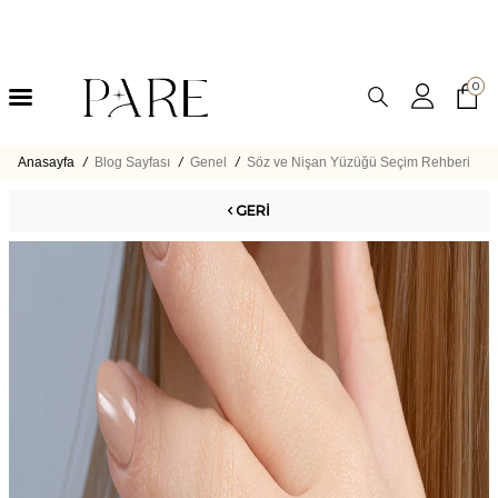
0
Anasayfa
/
Blog Sayfası
/
Genel
/
Söz ve Nişan Yüzüğü Seçim Rehberi
GERI