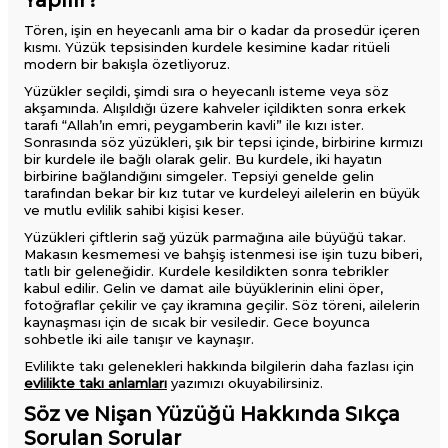
Yapılır?
Tören, işin en heyecanlı ama bir o kadar da prosedür içeren
kısmı. Yüzük tepsisinden kurdele kesimine kadar ritüeli
modern bir bakışla özetliyoruz.
Yüzükler seçildi, şimdi sıra o heyecanlı isteme veya söz
akşamında. Alışıldığı üzere kahveler içildikten sonra erkek
tarafı “Allah’ın emri, peygamberin kavli” ile kızı ister.
Sonrasında söz yüzükleri, şık bir tepsi içinde, birbirine kırmızı
bir kurdele ile bağlı olarak gelir. Bu kurdele, iki hayatın
birbirine bağlandığını simgeler. Tepsiyi genelde gelin
tarafından bekar bir kız tutar ve kurdeleyi ailelerin en büyük
ve mutlu evlilik sahibi kişisi keser.
Yüzükleri çiftlerin sağ yüzük parmağına aile büyüğü takar.
Makasın kesmemesi ve bahşiş istenmesi ise işin tuzu biberi,
tatlı bir geleneğidir. Kurdele kesildikten sonra tebrikler
kabul edilir. Gelin ve damat aile büyüklerinin elini öper,
fotoğraflar çekilir ve çay ikramına geçilir. Söz töreni, ailelerin
kaynaşması için de sıcak bir vesiledir. Gece boyunca
sohbetle iki aile tanışır ve kaynaşır.
Evlilikte takı gelenekleri hakkında bilgilerin daha fazlası için
evlilikte takı anlamları
yazımızı okuyabilirsiniz.
Söz ve Nişan Yüzüğü Hakkında Sıkça
Sorulan Sorular