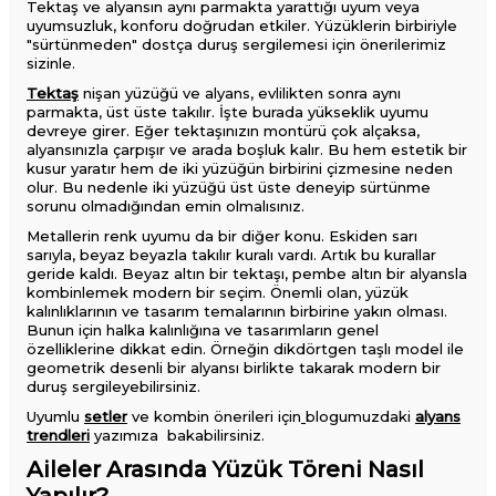
Tektaş ve alyansın aynı parmakta yarattığı uyum veya
uyumsuzluk, konforu doğrudan etkiler. Yüzüklerin birbiriyle
"sürtünmeden" dostça duruş sergilemesi için önerilerimiz
sizinle.
Tektaş
nişan yüzüğü ve alyans, evlilikten sonra aynı
parmakta, üst üste takılır. İşte burada yükseklik uyumu
devreye girer. Eğer tektaşınızın montürü çok alçaksa,
alyansınızla çarpışır ve arada boşluk kalır. Bu hem estetik bir
kusur yaratır hem de iki yüzüğün birbirini çizmesine neden
olur. Bu nedenle iki yüzüğü üst üste deneyip sürtünme
sorunu olmadığından emin olmalısınız.
Metallerin renk uyumu da bir diğer konu. Eskiden sarı
sarıyla, beyaz beyazla takılır kuralı vardı. Artık bu kurallar
geride kaldı. Beyaz altın bir tektaşı, pembe altın bir alyansla
kombinlemek modern bir seçim. Önemli olan, yüzük
kalınlıklarının ve tasarım temalarının birbirine yakın olması.
Bunun için halka kalınlığına ve tasarımların genel
özelliklerine dikkat edin. Örneğin dikdörtgen taşlı model ile
geometrik desenli bir alyansı birlikte takarak modern bir
duruş sergileyebilirsiniz.
Uyumlu
setler
ve kombin önerileri için
blogumuzdaki
alyans
trendleri
yazımıza bakabilirsiniz.
Aileler Arasında Yüzük Töreni Nasıl