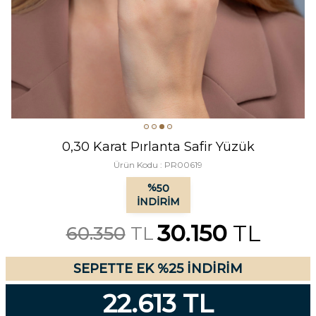
0,30 Karat Pırlanta Safir Yüzük
Ürün Kodu :
PR00619
%
50
İNDIRIM
30.150
TL
60.350
TL
SEPETTE EK %25 İNDİRİM
22.613 TL