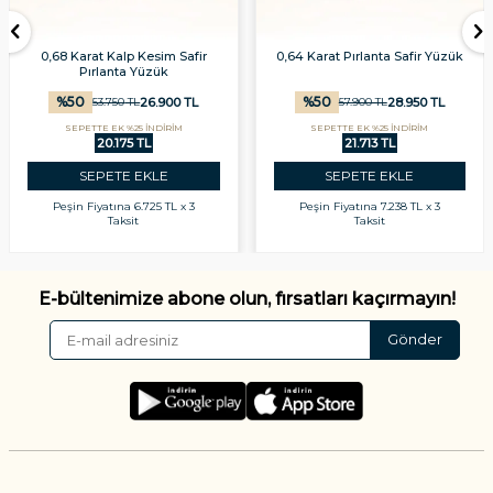
0,68 Karat Kalp Kesim Safir
0,64 Karat Pırlanta Safir Yüzük
Pırlanta Yüzük
%
50
%
50
26.900
TL
28.950
TL
53.750
TL
57.900
TL
SEPETTE EK %25 İNDİRİM
SEPETTE EK %25 İNDİRİM
20.175 TL
21.713 TL
SEPETE EKLE
SEPETE EKLE
Peşin Fiyatına
6.725 TL x 3
Peşin Fiyatına
7.238 TL x 3
Taksit
Taksit
E-bültenimize abone olun, fırsatları kaçırmayın!
Gönder