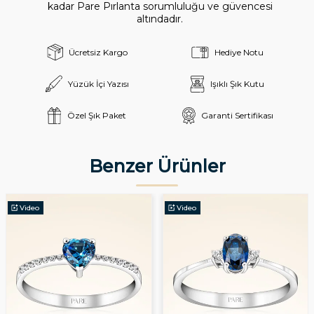
kadar Pare Pırlanta sorumluluğu ve güvencesi
altındadır.
Ücretsiz Kargo
Hediye Notu
Yüzük İçi Yazısı
Işıklı Şık Kutu
Özel Şık Paket
Garanti Sertifikası
Benzer Ürünler
Video
Video