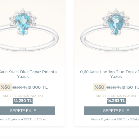
Karat Swiss Blue Topaz Pırlanta
0,60 Karat London Blue Topaz P
Yüzük
Yüzük
%
50
%
50
19.000
TL
19.150
T
38.000
TL
38.250
TL
SEPETTE EK %25 İNDİRİM
SEPETTE EK %25 İNDİRİM
14.250 TL
14.363 TL
SEPETE EKLE
SEPETE EKLE
eşin Fiyatına
4.750 TL x 3 Taksit
Peşin Fiyatına
4.788 TL x 3 Taks