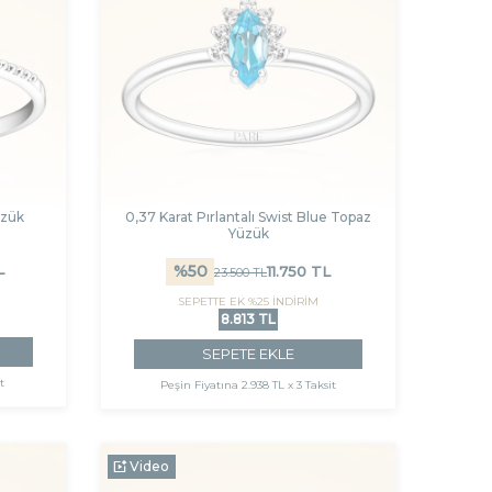
üzük
0,37 Karat Pırlantalı Swist Blue Topaz
Yüzük
L
%
50
11.750
TL
23.500
TL
SEPETTE EK %25 İNDİRİM
8.813 TL
SEPETE EKLE
t
Peşin Fiyatına
2.938 TL x 3 Taksit
Video