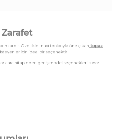
 Zarafet
asarımlardır. Özellikle mavi tonlarıyla öne çıkan
topaz
teyenler için ideal bir seçenektir.
ı tarzlara hitap eden geniş model seçenekleri sunar.
rumları