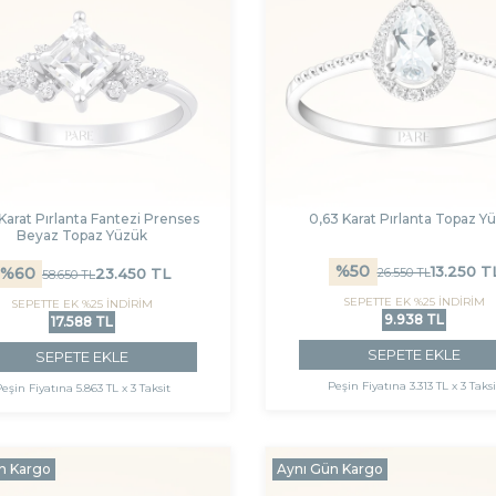
Karat Pırlanta Fantezi Prenses
0,63 Karat Pırlanta Topaz Y
Beyaz Topaz Yüzük
%
50
13.250
T
%
60
26.550
TL
23.450
TL
58.650
TL
SEPETTE EK %25 İNDİRİM
SEPETTE EK %25 İNDİRİM
9.938 TL
17.588 TL
SEPETE EKLE
SEPETE EKLE
Peşin Fiyatına
3.313 TL x 3 Taksi
eşin Fiyatına
5.863 TL x 3 Taksit
n Kargo
Aynı Gün Kargo