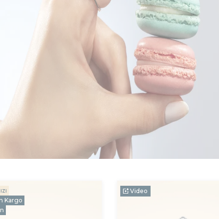
ızı
Video
n Kargo
ün