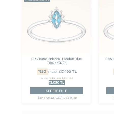
0,37 Karat Pırlantalı London Blue
0,55 
Topaz Yüzük
%
50
17.400
TL
34.750
TL
SEPETTE EK %25 İNDİRİM
13.050 TL
SEPETE EKLE
Peşin Fiyatına
4.350 TL x 3 Taksit
P