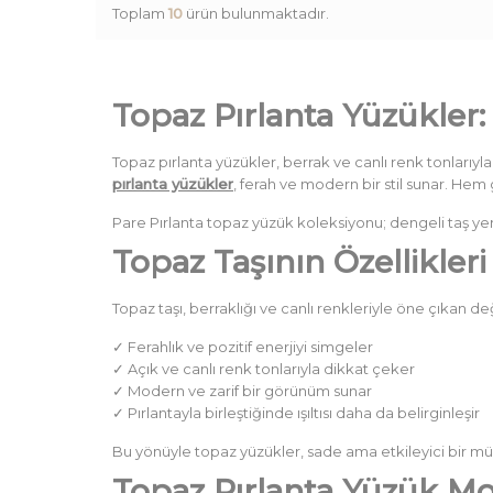
Toplam
10
ürün bulunmaktadır.
Topaz Pırlanta Yüzükler: 
Topaz pırlanta yüzükler, berrak ve canlı renk tonlarıyla 
pırlanta yüzükler
, ferah ve modern bir stil sunar. Hem
Pare Pırlanta topaz yüzük koleksiyonu; dengeli taş yerl
Topaz Taşının Özellikler
Topaz taşı, berraklığı ve canlı renkleriyle öne çıkan değ
✓ Ferahlık ve pozitif enerjiyi simgeler
✓ Açık ve canlı renk tonlarıyla dikkat çeker
✓ Modern ve zarif bir görünüm sunar
✓ Pırlantayla birleştiğinde ışıltısı daha da belirginleşir
Bu yönüyle topaz yüzükler, sade ama etkileyici bir müce
Topaz Pırlanta Yüzük Mod