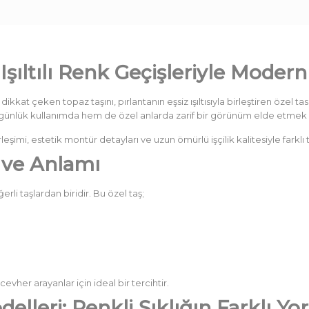
Işıltılı Renk Geçişleriyle Modern
dikkat çeken topaz taşını, pırlantanın eşsiz ışıltısıyla birleştiren özel t
 günlük kullanımda hem de özel anlarda zarif bir görünüm elde etmek is
eşimi, estetik montür detayları ve uzun ömürlü işçilik kalitesiyle farkl
i ve Anlamı
erli taşlardan biridir. Bu özel taş;
vher arayanlar için ideal bir tercihtir.
elleri: Renkli Şıklığın Farklı Yo