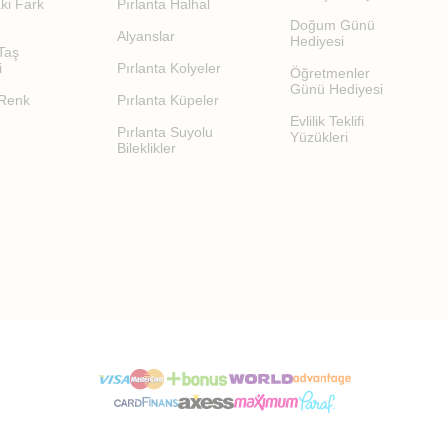
binlerle kolayca uyum sağlar.
ki Fark
Pırlanta Halhal
Doğum Günü
Alyanslar
Hediyesi
Taş
i
Pırlanta Kolyeler
Öğretmenler
Günü Hediyesi
 Renk
Pırlanta Küpeler
Evlilik Teklifi
Pırlanta Suyolu
Yüzükleri
Bileklikler
ci bir görünüm sunar.
dığında modern ve dengeli bir stil oluşturur.
çerken Nelere Dikkat Edilmeli?
pısı önemlidir.