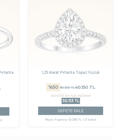
ırlanta
1,25 Karat Pırlanta Topaz Yüzük
%
50
40.150
TL
80.300
TL
L
SEPETTE EK %25 İNDİRİM
30.113 TL
SEPETE EKLE
Peşin Fiyatına
10.038 TL x 3 Taksit
it