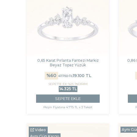
0,65 Karat Pırlanta Fantezi Markiz
0,86 
Beyaz Topaz Yüzük
%
60
19.100
TL
47.750
TL
SEPETTE EK %25 İNDİRİM
14.325 TL
SEPETE EKLE
Peşin Fiyatına
4.775 TL x 3 Taksit
P
Aynı Gü
Video
Aynı Gün Kargo