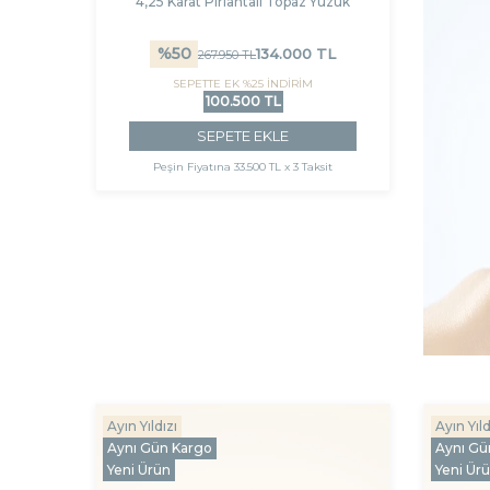
4,25 Karat Pırlantalı Topaz Yüzük
%
50
134.000
TL
267.950
TL
SEPETTE EK %25 İNDİRİM
100.500 TL
SEPETE EKLE
Peşin Fiyatına
33.500 TL x 3 Taksit
Ayın Yıldızı
Ayın Yıld
Aynı Gün Kargo
Aynı Gü
Yeni Ürün
Yeni Ür