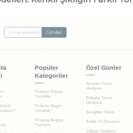
taylarıyla geniş bir model çeşitliliği sunar.
Gönder
lenen modeller, dengeli ve zarif bir şıklık sunar.
lak ve dikkat çekici bir görünüm kazandırır.
nta
Popüler
Özel Günler
i
Kategoriler
Anneler Günü
Hediyesi
nın
Pırlanta Tektaş
u
Yüzükler
Babalar Günü
ler, günlük kullanım için idealdir.
Hediyesi
 Yüzük
Pırlanta Baget
mizlenir?
Yüzükler
Sevgililer Günü
mbinlerle Kullanılır?
Pırlanta Beştaş
Evlilik Yıl Dönümü
var
Yüzükler
Yılbaşı Hediyesi