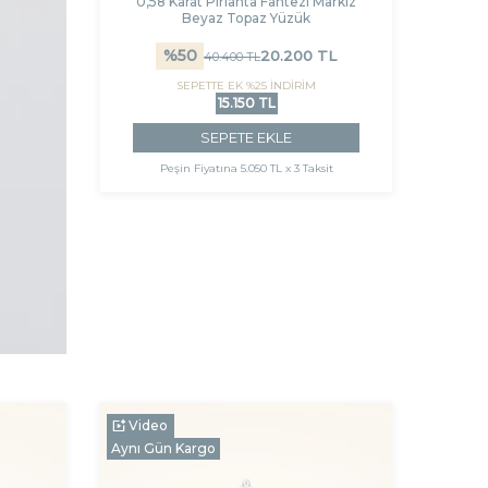
0,58 Karat Pırlanta Fantezi Markiz
Beyaz Topaz Yüzük
%
50
20.200
TL
40.400
TL
SEPETTE EK %25 İNDİRİM
15.150 TL
SEPETE EKLE
Peşin Fiyatına
5.050 TL x 3 Taksit
Video
Aynı Gün Kargo