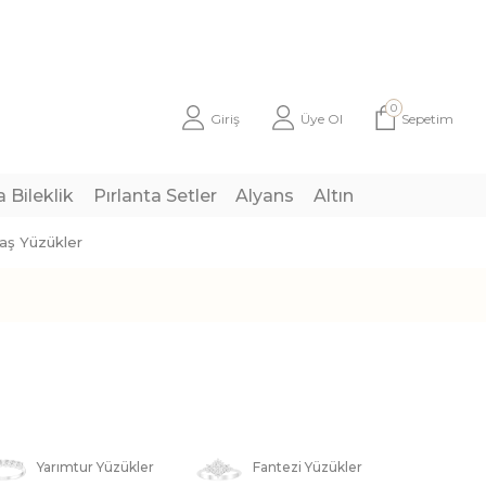
0
Giriş
Üye Ol
Sepetim
a Bileklik
Pırlanta Setler
Alyans
Altın
taş Yüzükler
Yarımtur Yüzükler
Fantezi Yüzükler