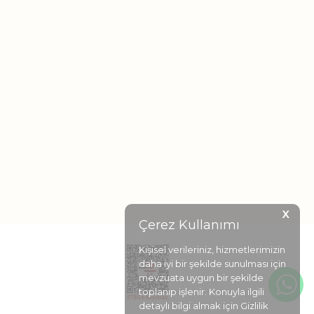
X
Çerez Kullanımı
Kişisel verileriniz, hizmetlerimizin
daha iyi bir şekilde sunulması için
mevzuata uygun bir şekilde
toplanıp işlenir. Konuyla ilgili
detaylı bilgi almak için Gizlilik