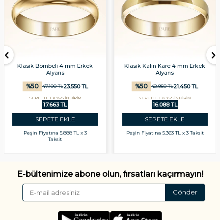
Klasik Bombeli 4 mm Erkek
Klasik Kalın Kare 4 mm Erkek
Alyans
Alyans
%
50
%
50
23.550
TL
21.450
TL
47.100
TL
42.950
TL
SEPETTE EK %25 İNDİRİM
SEPETTE EK %25 İNDİRİM
17.663 TL
16.088 TL
SEPETE EKLE
SEPETE EKLE
Peşin Fiyatına
5.888 TL x 3
Peşin Fiyatına
5.363 TL x 3 Taksit
Taksit
E-bültenimize abone olun, fırsatları kaçırmayın!
Gönder