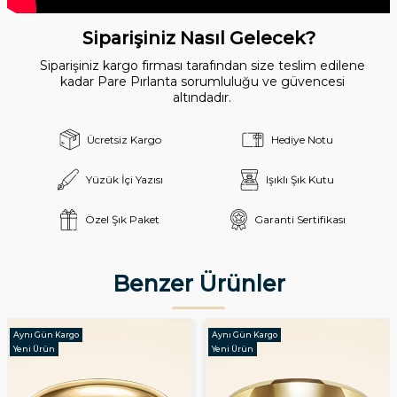
Siparişiniz Nasıl Gelecek?
Siparişiniz kargo firması tarafından size teslim edilene
kadar Pare Pırlanta sorumluluğu ve güvencesi
altındadır.
Ücretsiz Kargo
Hediye Notu
Yüzük İçi Yazısı
Işıklı Şık Kutu
Özel Şık Paket
Garanti Sertifikası
Benzer Ürünler
Aynı Gün Kargo
Aynı Gün Kargo
Yeni Ürün
Yeni Ürün