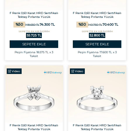
F Renk 0,60 Karat HRD Sertifikalı
F Renk 0,60 Karat HRD Sertifikalı
Tektaş Pırlanta Yüzük
Tektaş Pırlanta Yüzük
%
50
%
50
74.300
TL
70.400
TL
148.650
TL
140.750
TL
SEPETTE EK %25 İNDİRİM
SEPETTE EK %25 İNDİRİM
55.725 TL
52.800 TL
SEPETE EKLE
SEPETE EKLE
Peşin Fiyatına
18.575 TL x 3
Peşin Fiyatına
17.600 TL x 3
Taksit
Taksit
Video
Video
F Renk 0,60 Karat HRD Sertifikalı
F Renk 0,60 Karat HRD Sertifikalı
Tektaş Pırlanta Yüzük
Tektaş Pırlanta Yüzük