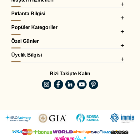
Merkezde yer alan yüksek kaliteli pırlanta ile sade ve zamansız
bir şıklık sunar.
Pırlanta Bilgisi
Uyumlu kombinler:
•
Tektaş yüzükler
Popüler Kategoriler
Kolu Taşlı F Renk Yüzükler
Özel Günler
Yüzük kolundaki pırlantalar, merkez taşın ışıltısını daha da artırır.
Benzer stiller:
Üyelik Bilgisi
•
Kolu taşlı tektaş yüzükler
Efektli ve Gösterişli F Renk Yüzükler
Bizi Takipte Kalın
Halo ve özel montür tasarımlarıyla daha büyük ve dikkat çekici
bir görünüm elde edilir.
Uyumlu kategoriler:
•
Efektli tektaş yüzükler
F Renk Pırlanta Yüzükler Hangi
Kombinlerle Kullanılır?
F renk pırlanta yüzükler, saf beyaz tonları sayesinde farklı
kombinlerle kolayca uyum sağlar.