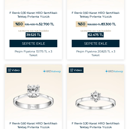
F Renk 0,30 Karat HRD Sertifikalı
F Renk 0,60 Karat HRD Sertifikalı
Tektaş Pırlanta Yüzük
Tektaş Pırlanta Yüzük
%
50
%
50
52.700
TL
83.300
TL
105.400
TL
166.550
TL
SEPETTE EK %25 İNDİRİM
SEPETTE EK %25 İNDİRİM
39.525 TL
62.475 TL
SEPETE EKLE
SEPETE EKLE
Peşin Fiyatına
13.175 TL x 3
Peşin Fiyatına
20.825 TL x 3
Taksit
Taksit
Video
Video
F Renk 0,60 Karat HRD Sertifikalı
F Renk 0,30 Karat HRD Sertifikalı
Tektaş Pırlanta Yüzük
Tektaş Pırlanta Yüzük