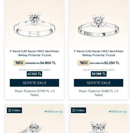
F Renk 0,30 Karat HRD Sertifikalı
F Renk 0,40 Karat HRD Sertifikalı
Tektaş Pırlanta Yüzük
Tektaş Pırlanta Yüzük
%
50
%
50
54.800
TL
52.250
TL
109.600
TL
104.450
TL
SEPETTE EK %25 İNDİRİM
SEPETTE EK %25 İNDİRİM
41.100 TL
39.188 TL
SEPETE EKLE
SEPETE EKLE
Peşin Fiyatına
13.700 TL x 3
Peşin Fiyatına
13.063 TL x 3
Taksit
Taksit
Video
Video