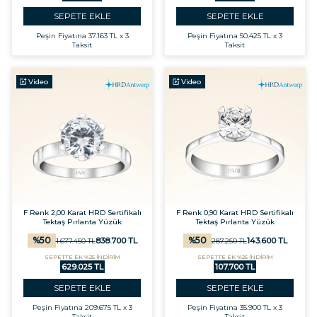
SEPETE EKLE
SEPETE EKLE
Peşin Fiyatına
37.163 TL x 3
Peşin Fiyatına
50.425 TL x 3
Taksit
Taksit
Video
Video
F Renk 2,00 Karat HRD Sertifikalı
F Renk 0,90 Karat HRD Sertifikalı
Tektaş Pırlanta Yüzük
Tektaş Pırlanta Yüzük
%
50
%
50
838.700
TL
143.600
TL
1.677.450
TL
287.250
TL
SEPETTE EK %25 İNDİRİM
SEPETTE EK %25 İNDİRİM
629.025 TL
107.700 TL
SEPETE EKLE
SEPETE EKLE
Peşin Fiyatına
209.675 TL x 3
Peşin Fiyatına
35.900 TL x 3
Taksit
Taksit