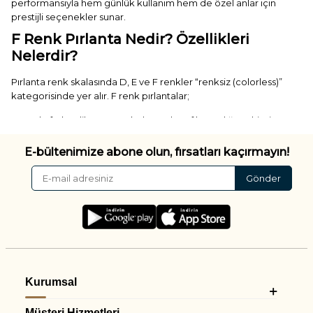
performansıyla hem günlük kullanım hem de özel anlar için
prestijli seçenekler sunar.
F Renk Pırlanta Nedir? Özellikleri
Nelerdir?
Pırlanta renk skalasında D, E ve F renkler “renksiz (colorless)”
kategorisinde yer alır. F renk pırlantalar;
✓ Gözle fark edilemeyecek düzeyde saf beyazlığa sahiptir
✓ Işığı maksimum seviyede yansıtır
✓ Üst segment kalite sınıfında yer alır
E-bültenimize abone olun, fırsatları kaçırmayın!
✓ Klasik ve lüks mücevherlerde sıkça tercih edilir
Gönder
Bu nedenle F renk pırlanta yüzükler, hem estetik hem de kalite
açısından üst düzey bir deneyim sunar.
F Renk Pırlanta Yüzük Modelleri: Saf
Işıltının Farklı Yorumları
Pare Pırlanta koleksiyonunda F renk pırlantalar, farklı tasarım
stilleriyle sunulur.
Kurumsal
Klasik Tektaş F Renk Yüzükler
Müşteri Hizmetleri