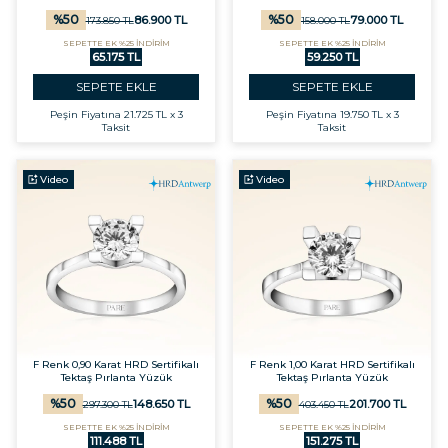
%
50
%
50
86.900
TL
79.000
TL
173.850
TL
158.000
TL
SEPETTE EK %25 İNDİRİM
SEPETTE EK %25 İNDİRİM
65.175 TL
59.250 TL
SEPETE EKLE
SEPETE EKLE
Peşin Fiyatına
21.725 TL x 3
Peşin Fiyatına
19.750 TL x 3
Taksit
Taksit
Video
Video
F Renk 0,90 Karat HRD Sertifikalı
F Renk 1,00 Karat HRD Sertifikalı
Tektaş Pırlanta Yüzük
Tektaş Pırlanta Yüzük
%
50
%
50
148.650
TL
201.700
TL
297.300
TL
403.450
TL
SEPETTE EK %25 İNDİRİM
SEPETTE EK %25 İNDİRİM
111.488 TL
151.275 TL