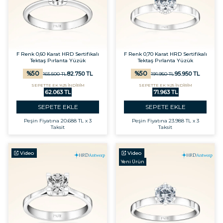
F Renk 0,60 Karat HRD Sertifikalı
F Renk 0,70 Karat HRD Sertifikalı
Tektaş Pırlanta Yüzük
Tektaş Pırlanta Yüzük
%
50
%
50
82.750
TL
95.950
TL
165.500
TL
191.950
TL
SEPETTE EK %25 İNDİRİM
SEPETTE EK %25 İNDİRİM
62.063 TL
71.963 TL
SEPETE EKLE
SEPETE EKLE
Peşin Fiyatına
20.688 TL x 3
Peşin Fiyatına
23.988 TL x 3
Taksit
Taksit
Video
Video
Yeni Ürün