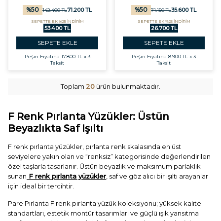
%
50
%
50
71.200
TL
35.600
TL
142.400
TL
71.150
TL
SEPETTE EK %25 İNDİRİM
SEPETTE EK %25 İNDİRİM
53.400 TL
26.700 TL
SEPETE EKLE
SEPETE EKLE
Peşin Fiyatına
17.800 TL x 3
Peşin Fiyatına
8.900 TL x 3
Taksit
Taksit
Toplam
20
ürün bulunmaktadır.
F Renk Pırlanta Yüzükler: Üstün
Beyazlıkta Saf Işıltı
F renk pırlanta yüzükler, pırlanta renk skalasında en üst
seviyelere yakın olan ve “renksiz” kategorisinde değerlendirilen
özel taşlarla tasarlanır. Üstün beyazlık ve maksimum parlaklık
sunan
F renk pırlanta yüzükler
, saf ve göz alıcı bir ışıltı arayanlar
için ideal bir tercihtir.
Pare Pırlanta F renk pırlanta yüzük koleksiyonu; yüksek kalite
standartları, estetik montür tasarımları ve güçlü ışık yansıtma