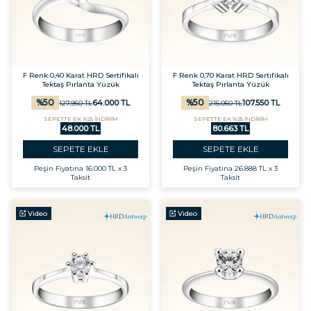
F Renk 0,40 Karat HRD Sertifikalı
F Renk 0,70 Karat HRD Sertifikalı
Tektaş Pırlanta Yüzük
Tektaş Pırlanta Yüzük
%
50
%
50
64.000
TL
107.550
TL
127.950
TL
215.050
TL
SEPETTE EK %25 İNDİRİM
SEPETTE EK %25 İNDİRİM
48.000 TL
80.663 TL
SEPETE EKLE
SEPETE EKLE
Peşin Fiyatına
16.000 TL x 3
Peşin Fiyatına
26.888 TL x 3
Taksit
Taksit
Video
Video