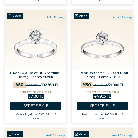
Video
Video
F Renk 0,70 Karat HRD Sertifikalı
F Renk 0,49 Karat HRD Sertifikalı
Tektaş Pırlanta Yüzük
Tektaş Pırlanta Yüzük
%
50
%
50
102.850
TL
59.900
TL
205.700
TL
119.800
TL
SEPETTE EK %25 İNDİRİM
SEPETTE EK %25 İNDİRİM
77.138 TL
44.925 TL
SEPETE EKLE
SEPETE EKLE
Peşin Fiyatına
25.713 TL x 3
Peşin Fiyatına
14.975 TL x 3
Taksit
Taksit
Video
Video