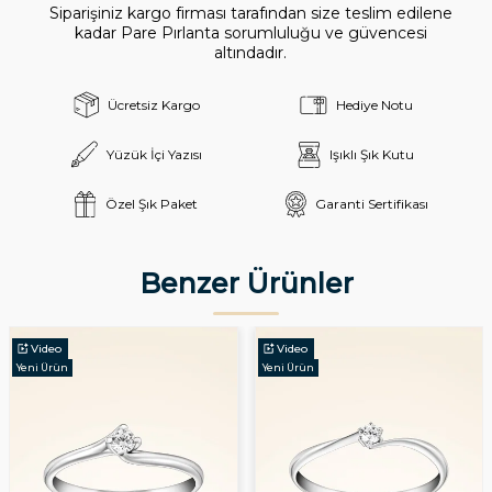
Siparişiniz kargo firması tarafından size teslim edilene
kadar Pare Pırlanta sorumluluğu ve güvencesi
altındadır.
Ücretsiz Kargo
Hediye Notu
Yüzük İçi Yazısı
Işıklı Şık Kutu
Özel Şık Paket
Garanti Sertifikası
Benzer Ürünler
Video
Video
Yeni Ürün
Yeni Ürün