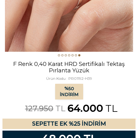
F Renk 0,40 Karat HRD Sertifikalı Tektaş
Pırlanta Yüzük
Ürün Kodu :
PR01192-H39
%
50
İNDIRIM
64.000
TL
127.950
TL
SEPETTE EK %25 İNDİRİM