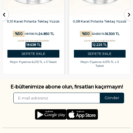
0,10 Karat Pırlanta Tektaş Yüzük
0,08 Karat Pırlanta Tektaş Yüzük
%
50
%
50
24.850
TL
16.300
TL
49.700
TL
32.650
TL
SEPETTE EK %25 İNDİRİM
SEPETTE EK %25 İNDİRİM
18.638 TL
12.225 TL
SEPETE EKLE
SEPETE EKLE
Peşin Fiyatına
6.213 TL x 3 Taksit
Peşin Fiyatına
4.075 TL x 3
Taksit
E-bültenimize abone olun, fırsatları kaçırmayın!
Gönder