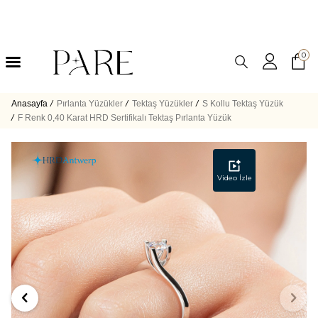
0
Anasayfa
/
Pırlanta Yüzükler
/
Tektaş Yüzükler
/
S Kollu Tektaş Yüzük
/
F Renk 0,40 Karat HRD Sertifikalı Tektaş Pırlanta Yüzük
Video İzle