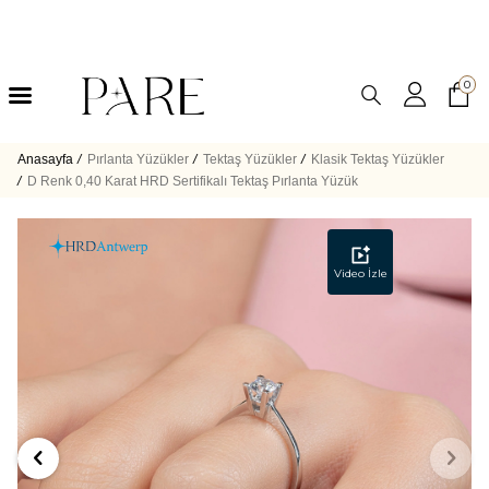
0
Anasayfa
/
Pırlanta Yüzükler
/
Tektaş Yüzükler
/
Klasik Tektaş Yüzükler
/
D Renk 0,40 Karat HRD Sertifikalı Tektaş Pırlanta Yüzük
Video İzle