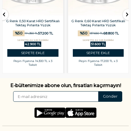
G Renk 0,50 Karat HRD Sertifikalı
G Renk 0,60 Karat HRD Sertifikalı
Tektaş Pırlanta Yüzük
Tektaş Pırlanta Yüzük
%
50
%
50
57.200
TL
68.800
TL
114.350
TL
137.650
TL
SEPETTE EK %25 İNDİRİM
SEPETTE EK %25 İNDİRİM
42.900 TL
51.600 TL
SEPETE EKLE
SEPETE EKLE
Peşin Fiyatına
14.300 TL x 3
Peşin Fiyatına
17.200 TL x 3
Taksit
Taksit
E-bültenimize abone olun, fırsatları kaçırmayın!
Gönder