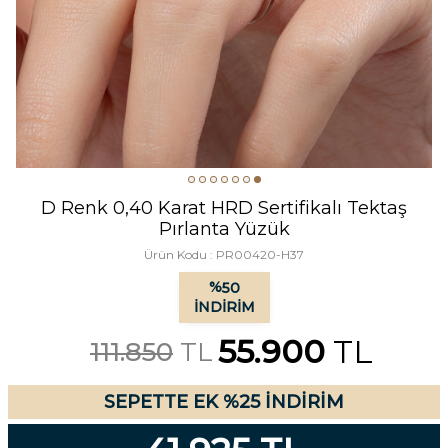
D Renk 0,40 Karat HRD Sertifikalı Tektaş
Pırlanta Yüzük
Ürün Kodu :
PR00420-H37
%
50
İNDIRIM
55.900
TL
111.850
TL
SEPETTE EK %25 İNDİRİM