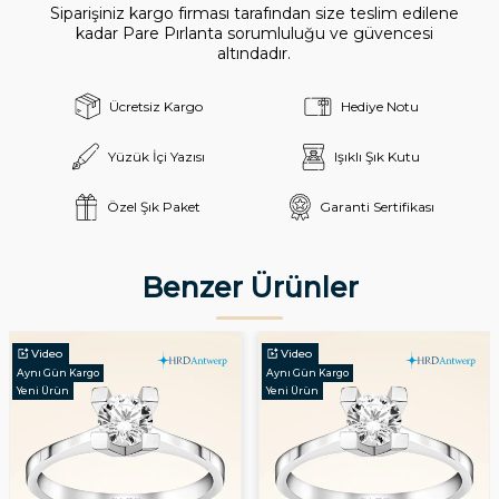
Siparişiniz kargo firması tarafından size teslim edilene
kadar Pare Pırlanta sorumluluğu ve güvencesi
altındadır.
Ücretsiz Kargo
Hediye Notu
Yüzük İçi Yazısı
Işıklı Şık Kutu
Özel Şık Paket
Garanti Sertifikası
Benzer Ürünler
Video
Video
Aynı Gün Kargo
Aynı Gün Kargo
Yeni Ürün
Yeni Ürün