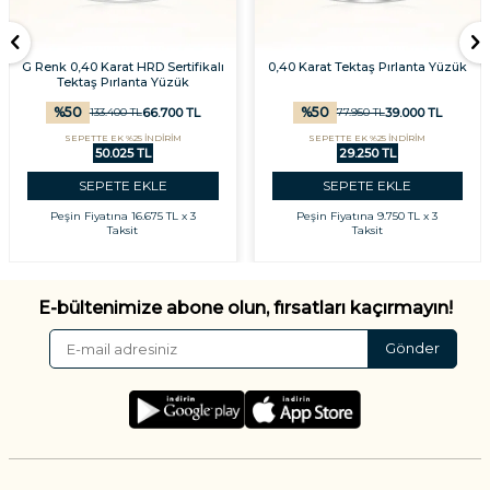
G Renk 0,40 Karat HRD Sertifikalı
0,40 Karat Tektaş Pırlanta Yüzük
Tektaş Pırlanta Yüzük
%
50
%
50
66.700
TL
39.000
TL
133.400
TL
77.950
TL
SEPETTE EK %25 İNDİRİM
SEPETTE EK %25 İNDİRİM
50.025 TL
29.250 TL
SEPETE EKLE
SEPETE EKLE
Peşin Fiyatına
16.675 TL x 3
Peşin Fiyatına
9.750 TL x 3
Taksit
Taksit
E-bültenimize abone olun, fırsatları kaçırmayın!
Gönder