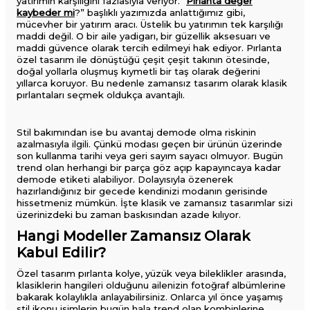
yatırımın karşılığını fazlasıyla veriyor. “
Pırlanta değer
kaybeder mi
?” başlıklı yazımızda anlattığımız gibi,
mücevher bir yatırım aracı. Üstelik bu yatırımın tek karşılığı
maddi değil. O bir aile yadigarı, bir güzellik aksesuarı ve
maddi güvence olarak tercih edilmeyi hak ediyor. Pırlanta
özel tasarım ile dönüştüğü çeşit çeşit takının ötesinde,
doğal yollarla oluşmuş kıymetli bir taş olarak değerini
yıllarca koruyor. Bu nedenle zamansız tasarım olarak klasik
pırlantaları seçmek oldukça avantajlı.
Stil bakımından ise bu avantaj demode olma riskinin
azalmasıyla ilgili. Çünkü modası geçen bir ürünün üzerinde
son kullanma tarihi veya geri sayım sayacı olmuyor. Bugün
trend olan herhangi bir parça göz açıp kapayıncaya kadar
demode etiketi alabiliyor. Dolayısıyla özenerek
hazırlandığınız bir gecede kendinizi modanın gerisinde
hissetmeniz mümkün. İşte klasik ve zamansız tasarımlar sizi
üzerinizdeki bu zaman baskısından azade kılıyor.
Hangi Modeller Zamansız Olarak
Kabul Edilir?
Özel tasarım pırlanta kolye, yüzük veya bileklikler arasında,
klasiklerin hangileri olduğunu ailenizin fotoğraf albümlerine
bakarak kolaylıkla anlayabilirsiniz. Onlarca yıl önce yaşamış
stil ikonu isimlerin bugün hala trend olan kombinlerine