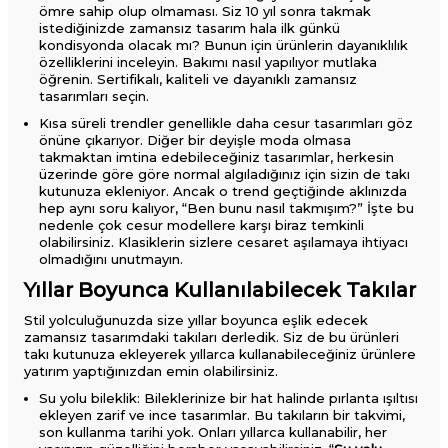
ömre sahip olup olmaması. Siz 10 yıl sonra takmak
istediğinizde zamansız tasarım hala ilk günkü
kondisyonda olacak mı? Bunun için ürünlerin dayanıklılık
özelliklerini inceleyin. Bakımı nasıl yapılıyor mutlaka
öğrenin. Sertifikalı, kaliteli ve dayanıklı zamansız
tasarımları seçin.
Kısa süreli trendler genellikle daha cesur tasarımları göz
önüne çıkarıyor. Diğer bir deyişle moda olmasa
takmaktan imtina edebileceğiniz tasarımlar, herkesin
üzerinde göre göre normal algıladığınız için sizin de takı
kutunuza ekleniyor. Ancak o trend geçtiğinde aklınızda
hep aynı soru kalıyor, “Ben bunu nasıl takmışım?” İşte bu
nedenle çok cesur modellere karşı biraz temkinli
olabilirsiniz. Klasiklerin sizlere cesaret aşılamaya ihtiyacı
olmadığını unutmayın.
Yıllar Boyunca Kullanılabilecek Takılar
Stil yolculuğunuzda size yıllar boyunca eşlik edecek
zamansız tasarımdaki takıları derledik. Siz de bu ürünleri
takı kutunuza ekleyerek yıllarca kullanabileceğiniz ürünlere
yatırım yaptığınızdan emin olabilirsiniz.
Su yolu bileklik: Bileklerinize bir hat halinde pırlanta ışıltısı
ekleyen zarif ve ince tasarımlar. Bu takıların bir takvimi,
son kullanma tarihi yok. Onları yıllarca kullanabilir, her