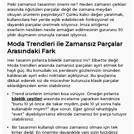
Peki zamansız tasarımın önemi ne? Neden zamanın çarkları
arasında öğütülen parçalar değil de zamana meydan
okuyan ürünlerin peşindeyiz? Çünkü kalıcı değer yaratmak,
kullanıcılara her yerde eşlik edebilecek fonksiyonel ve
dayanıklı parçalar üretmek istiyoruz. İmza attığımız
eserlerin nesilden nesile armağan edilmesinin gururunu 30
yıldır duymanın onuruyla zanaat işliyoruz.
Moda Trendleri ile Zamansız Parçalar
Arasındaki Fark
Her tasarım pırlanta bileklik zamansız mı? Elbette değil.
Moda trendleri arasında zamansız parçaları ayırt etmek bir
hayli güç. Bu konudaki sis perdesini gözlerinizin önünden
kaldıracak ayırt edici noktaları açıklıyoruz. Bu ipuçlarına
dikkat ederek siz de mücevher kutunuza klasik parçalar
eklediğinizden emin olabilirsiniz:
Trend ürünlerin ömürleri kısa sürüyor. Örneğin pırlanta
bileklik çeşitleri
arasında inceleme yaparken kendinize
“bunu 10 yıl önce de takar mıydım, peki 10 yıl sonra hala
kullanabilir miyim?” diye sorun. Eğer gönül rahatlığıyla
“evet” diyebiliyorsanız elinizde zamansız bir parça tutuyor
olabilirsiniz.
Bir tasarımın kullanışlı olması zamansız olması için tek
kriter değil. En önemlisi dayanıklığı yani sizin biçtiğiniz