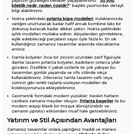
yaşınızın güzelliğini beraber yaşayabilirsiniz. “
Su yolu
bileklik nedir, neden özeldir?
” başlıklı yazımızdan detaylı
bilgi alabilirsiniz.
Nokta şeklindeki
pırlanta küpe modelleri
: Kulaklarınızda
varlığını unutturacak kadar hafif ancak kombine lüks bir
dokunuş katacak kadar dikkat çekici. Nokta şeklindeki
ışıltılı modelleri mutlaka edinin. Abiyelerden gömleklere,
eşlik edebileceği parçaların sayısı öyle fazla ki. En sık
kullandığınız zamansız tasarımlar arasında olacaklarına
eminiz.
Damla kolyeler: İnce bir zincirin ucundaki zarif figürüyle
damla tasarım pırlanta kolyeler, kadınların onlarca yıldır
gözdesi. Özellikle V yakalı üstlerle ile çok yakışan bu
tasarımları günlük yaşamda ve ofis stilinde sıkça
kullanabilirsiniz. Dilerseniz tamla tasarımı safir veya
zümrüt gibi renkli taşlarla süsleyen modelleri de
koleksiyonunuza ekleyebilirsiniz.
Geometrik formdaki modern yüzükler: Keskin hatların
cazibesi zamana meydan okuyor.
Pırlanta bagetler
ile bu
modern arayışı klasik bir imzaya dönüştürebilir ve
zamanın yıpratıcı etkisinden muaf hale getirebilirsiniz.
Yatırım ve Stil Açısından Avantajları
Zamansız tasarımlar onlara yaptığınız maddi ve manevi