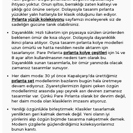
ihtiyacı yoktur. Onun ışıltısı, berraklığı zaten kaliteyi ve
şıklığı göz önüne seriyor. Dolayısıyla tasarım pırlanta
yüzükler yalın hatlarıyla bir klasik olduğunu ilan ediyor.
Pırlanta yüzük koleksiyonu
sayfamızı inceleyerek siz de
sadeliğin gücüne tanık olabilirsiniz.
Dayanıklılık: Hızlı tüketim için piyasaya sürülen ürünlerden
beklenen ömür de kısa oluyor. Dolayısıyla dayanıklılık
ikinci plana atılıyor. Oysa tasarım pırlanta kolye modelleri
uzun ömürlü ve hatta nesilden nesile aktarım için
tasarlanıyor. Pare Pırlanta
pırlanta kolye çeşitleri
için 14 ve
8 ayar altın kullanılmasının nedeni tam olarak bu.
Dayanıklılık sunan tasarımlarla, bir ömür yanınızda olacak
zamansız tasarımlar sunuyor.
Her daim moda: 30 yıl önce Kapalıçarşı’da ürettiğimiz
pırlanta set
modellerinin bazılarını bugün hala üretmeye
devam ediyoruz. Ziyaretçilerimizin ilgisini çeken özgün
modellerimiz arasında yaşı çeyrek asrı deviren zamansız
tasarımlar var. Çünkü Pare Pırlanta olarak bir devrim değil,
her daim moda olan klasiklerin imzasını atıyoruz.
Yeniliği özgünlükle birleştirmek: Klasikler tasarlamak
yenilikten geri kalmak demek değil. Yeni olanın iyi
yönlerini alıp özgün biçimde tasarıma nakşetmek demek.
Modern çizgilerle güçlendirdiğimiz koleksiyonlarımız
bunun kanıtı.