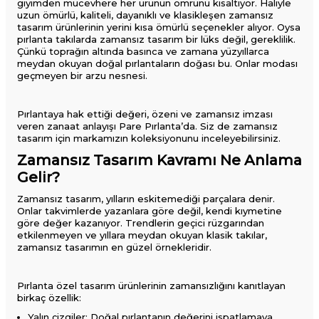
giyimden mücevhere her ürünün ömrünü kısaltıyor. Haliyle
uzun ömürlü, kaliteli, dayanıklı ve klasikleşen zamansız
tasarım ürünlerinin yerini kısa ömürlü seçenekler alıyor. Oysa
pırlanta takılarda zamansız tasarım bir lüks değil, gereklilik.
Çünkü toprağın altında basınca ve zamana yüzyıllarca
meydan okuyan doğal pırlantaların doğası bu. Onlar modası
geçmeyen bir arzu nesnesi.
Pırlantaya hak ettiği değeri, özeni ve zamansız imzası
veren zanaat anlayışı Pare Pırlanta’da. Siz de zamansız
tasarım için markamızın koleksiyonunu inceleyebilirsiniz.
Zamansız Tasarım Kavramı Ne Anlama
Gelir?
Zamansız tasarım, yılların eskitemediği parçalara denir.
Onlar takvimlerde yazanlara göre değil, kendi kıymetine
göre değer kazanıyor. Trendlerin geçici rüzgarından
etkilenmeyen ve yıllara meydan okuyan klasik takılar,
zamansız tasarımın en güzel örnekleridir.
Pırlanta özel tasarım ürünlerinin zamansızlığını kanıtlayan
birkaç özellik:
Yalın çizgiler: Doğal pırlantanın değerini ispatlamaya