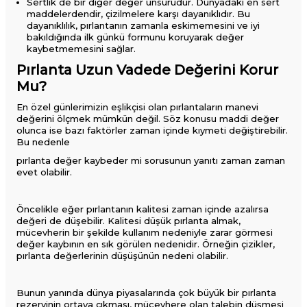
Sertlik de bir diğer değer unsurudur. Dünyadaki en sert
maddelerdendir, çizilmelere karşı dayanıklıdır. Bu
dayanıklılık, pırlantanın zamanla eskimemesini ve iyi
bakıldığında ilk günkü formunu koruyarak değer
kaybetmemesini sağlar.
Pırlanta Uzun Vadede Değerini Korur
Mu?
En özel günlerimizin eşlikçisi olan pırlantaların manevi
değerini ölçmek mümkün değil. Söz konusu maddi değer
olunca ise bazı faktörler zaman içinde kıymeti değiştirebilir.
Bu nedenle
pırlanta değer kaybeder mi​ sorusunun yanıtı zaman zaman
evet olabilir.
Öncelikle eğer pırlantanın kalitesi zaman içinde azalırsa
değeri de düşebilir. Kalitesi düşük pırlanta almak,
mücevherin bir şekilde kullanım nedeniyle zarar görmesi
değer kaybının en sık görülen nedenidir. Örneğin çizikler,
pırlanta değerlerinin düşüşünün nedeni olabilir.
Bunun yanında dünya piyasalarında çok büyük bir pırlanta
rezervinin ortaya çıkması, mücevhere olan talebin düşmesi