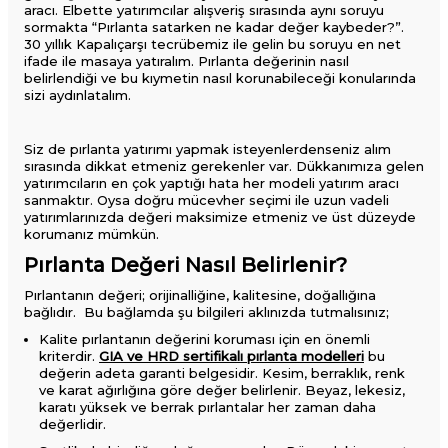
aracı. Elbette yatırımcılar alışveriş sırasında aynı soruyu
sormakta “Pırlanta satarken ne kadar değer kaybeder​?”.
30 yıllık Kapalıçarşı tecrübemiz ile gelin bu soruyu en net
ifade ile masaya yatıralım. Pırlanta değerinin nasıl
belirlendiği ve bu kıymetin nasıl korunabileceği konularında
sizi aydınlatalım.
Siz de pırlanta yatırımı yapmak isteyenlerdenseniz alım
sırasında dikkat etmeniz gerekenler var. Dükkanımıza gelen
yatırımcıların en çok yaptığı hata her modeli yatırım aracı
sanmaktır. Oysa doğru mücevher seçimi ile uzun vadeli
yatırımlarınızda değeri maksimize etmeniz ve üst düzeyde
korumanız mümkün.
Pırlanta Değeri Nasıl Belirlenir?
Pırlantanın değeri; orijinalliğine, kalitesine, doğallığına
bağlıdır. Bu bağlamda şu bilgileri aklınızda tutmalısınız;
Kalite pırlantanın değerini koruması için en önemli
kriterdir.
GIA ve HRD sertifikalı pırlanta modelleri
bu
değerin adeta garanti belgesidir. Kesim, berraklık, renk
ve karat ağırlığına göre değer belirlenir. Beyaz, lekesiz,
karatı yüksek ve berrak pırlantalar her zaman daha
değerlidir.