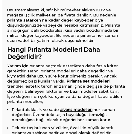
Unutmamalısınız ki, sıfır bir mücevher alırken KDV ve
mağaza işçilik maliyetleri de fiyata dahildir. Bu nedenle
pırlanta satarken ne kadar değer kaybeder​ diye
düşündüğünüzde vadeyi de hesaba katmalısınız. Pırlanta
alındığı gün dahi bozdurulsa, kısa vadeli bozdurmada bir
miktar değer kaybeder. Bu nedenle pırlanta her zaman
uzun vadeli bir yatırım olarak düşünülmelidir.
Hangi Pırlanta Modelleri Daha
Değerlidir?
Yatırım için pırlanta seçmek estetikten daha fazla kriter
gerektirir. Hangi pırlanta modelleri daha değerlidir ve
kıymetini daha uzun süre korur bilmeniz gerekir. Ancak
değişmez bazı kurallar vardır.
Pırlanta set modelleri
,
trendler, estetik tercihler zaman içinde değişse de pırlanta
değerini belirleyen faktörler ve bazı modeller sabit kalır.
İşte değerini en çok koruyan ve daha değerli kabul edilen
pırlanta modelleri;
Pırlantalı, klasik ve sade
alyans modelleri
her zaman
değerlidir. Üzerindeki taşın büyüklüğü, temizliği,
berraklığına bağlı olarak değerini her zaman korur.
Tek bir taş bulunan yüzükler, özellikle büyük karatlı
pırlantaya sahipse nadir ve doğal olarak değerlidir.