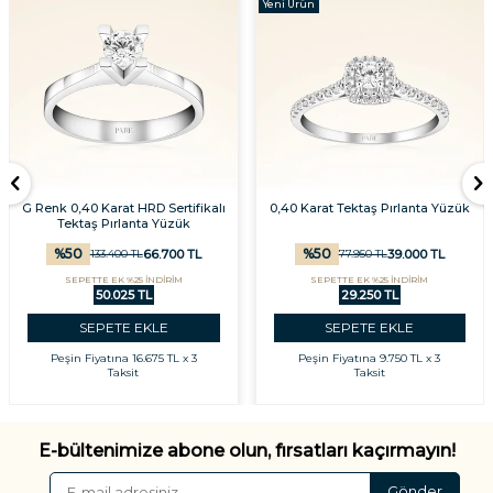
Yeni Ürün
G Renk 0,40 Karat HRD Sertifikalı
0,40 Karat Tektaş Pırlanta Yüzük
Tektaş Pırlanta Yüzük
%
50
%
50
66.700
TL
39.000
TL
133.400
TL
77.950
TL
SEPETTE EK %25 İNDİRİM
SEPETTE EK %25 İNDİRİM
50.025 TL
29.250 TL
SEPETE EKLE
SEPETE EKLE
Peşin Fiyatına
16.675 TL x 3
Peşin Fiyatına
9.750 TL x 3
Taksit
Taksit
E-bültenimize abone olun, fırsatları kaçırmayın!
Gönder