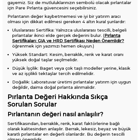
gayemiz. Siz de mutluluklarınızın sembolü olacak pırlantalar
için Pare Pırlanta güvencesini seçebilirsiniz.
Pırlantanın değer kaybetmemesi ve iyi bir yatırım aracı
olması için dikkat edilmesi gereken 4 altın kural şunlardır:
Uluslararası Sertifika: Yalnızca uluslararası tescilli, belgeli
pırlantalar ikinci elde gerçek değerini bulur. (
Pırlanta
Sertifikaları: GIA ve HRD Sertifikası Neden Önemlidir?
öğrenmek için yazımızı hemen okuyun.)
Yüksek Standart: Kesim, berraklık, renk ve karat oranı
yüksek doğal taşlar seçilmelidir.
Düşük İşçilik: Baget veya çok taşlı modeller yerine, klasik
ve az işçilikli tektaşlar tercih edilmelidir.
Doğallık: Laboratuvar üretimi pırlantalar yatırım için uygun
değildir, daima doğal pırlanta alınmalıdır.
Pırlanta Değeri Hakkında Sıkça
Sorulan Sorular
Pırlantanın değeri nasıl anlaşılır?
Sertifikasından, berraklık, renk, karat faktörlerine bağlı
olarak kalitesinden anlaşılır. Berrak, lekesiz, beyaz ve büyük
karatlı pırlantalar en değerli olanlardır. Bu değerin tescilli
olması önemlidir.