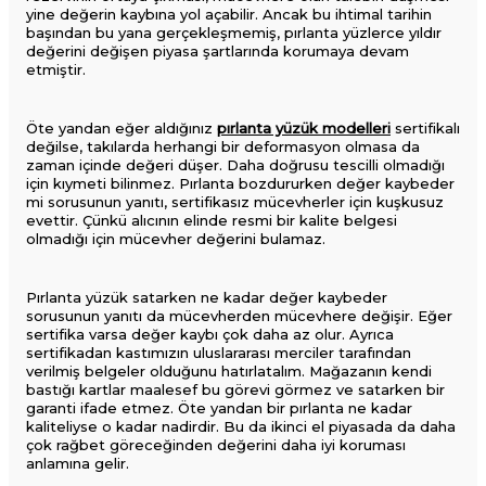
yine değerin kaybına yol açabilir. Ancak bu ihtimal tarihin
başından bu yana gerçekleşmemiş, pırlanta yüzlerce yıldır
değerini değişen piyasa şartlarında korumaya devam
etmiştir.
Öte yandan eğer aldığınız
pırlanta yüzük modelleri
sertifikalı
değilse, takılarda herhangi bir deformasyon olmasa da
zaman içinde değeri düşer. Daha doğrusu tescilli olmadığı
için kıymeti bilinmez. Pırlanta bozdururken değer kaybeder
mi​ sorusunun yanıtı, sertifikasız mücevherler için kuşkusuz
evettir. Çünkü alıcının elinde resmi bir kalite belgesi
olmadığı için mücevher değerini bulamaz.
Pırlanta yüzük satarken ne kadar değer kaybeder​
sorusunun yanıtı da mücevherden mücevhere değişir. Eğer
sertifika varsa değer kaybı çok daha az olur. Ayrıca
sertifikadan kastımızın uluslararası merciler tarafından
verilmiş belgeler olduğunu hatırlatalım. Mağazanın kendi
bastığı kartlar maalesef bu görevi görmez ve satarken bir
garanti ifade etmez. Öte yandan bir pırlanta ne kadar
kaliteliyse o kadar nadirdir. Bu da ikinci el piyasada da daha
çok rağbet göreceğinden değerini daha iyi koruması
anlamına gelir.