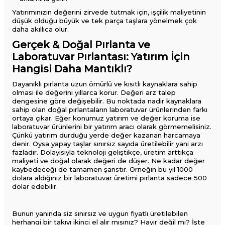
Yatırımınızın değerini zirvede tutmak için, işçilik maliyetinin
düşük olduğu büyük ve tek parça taşlara yönelmek çok
daha akıllıca olur.
Gerçek & Doğal Pırlanta ve
Laboratuvar Pırlantası: Yatırım İçin
Hangisi Daha Mantıklı?
Dayanıklı pırlanta uzun ömürlü ve kısıtlı kaynaklara sahip
olması ile değerini yıllarca korur. Değeri arz talep
dengesine göre değişebilir. Bu noktada nadir kaynaklara
sahip olan doğal pırlantaların laboratuvar ürünlerinden farkı
ortaya çıkar. Eğer konumuz yatırım ve değer koruma ise
laboratuvar ürünlerini bir yatırım aracı olarak görmemelisiniz.
Çünkü yatırım durduğu yerde değer kazanan harcamaya
denir. Oysa yapay taşlar sınırsız sayıda üretilebilir yani arzı
fazladır. Dolayısıyla teknoloji geliştikçe, üretim arttıkça
maliyeti ve doğal olarak değeri de düşer. Ne kadar değer
kaybedeceği de tamamen şanstır. Örneğin bu yıl 1000
dolara aldığınız bir laboratuvar üretimi pırlanta sadece 500
dolar edebilir.
Bunun yanında siz sınırsız ve uygun fiyatlı üretilebilen
herhangi bir takıyı ikinci el alır mısınız? Hayır değil mi? İşte