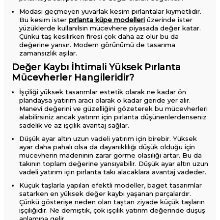
Modası geçmeyen yuvarlak kesim pırlantalar kıymetlidir.
Bu kesim ister
pırlanta küpe modelleri
üzerinde ister
yüzüklerde kullanılsın mücevhere piyasada değer katar.
Çünkü taş kesilirken firesi çok daha az olur bu da
değerine yansır. Modern görünümü de tasarıma
zamansızlık aşılar.
Değer Kaybı İhtimali Yüksek Pırlanta
Mücevherler Hangileridir?
İşçiliği yüksek tasarımlar estetik olarak ne kadar ön
plandaysa yatırım aracı olarak o kadar geride yer alır.
Manevi değerini ve güzelliğini gözeterek bu mücevherleri
alabilirsiniz ancak yatırım için pırlanta düşünenlerdenseniz
sadelik ve az işçilik avantaj sağlar.
Düşük ayar altın uzun vadeli yatırım için birebir. Yüksek
ayar daha pahalı olsa da dayanıklılığı düşük olduğu için
mücevherin madeninin zarar görme olasılığı artar. Bu da
takının toplam değerine yansıyabilir. Düşük ayar altın uzun
vadeli yatırım için pırlanta takı alacaklara avantaj vadeder.
Küçük taşlarla yapılan efektli modeller, baget tasarımlar
satarken en yüksek değer kaybı yaşanan parçalardır.
Çünkü gösterişe neden olan taştan ziyade küçük taşların
işçiliğidir. Ne demiştik, çok işçilik yatırım değerinde düşüş
anlamına gelir.