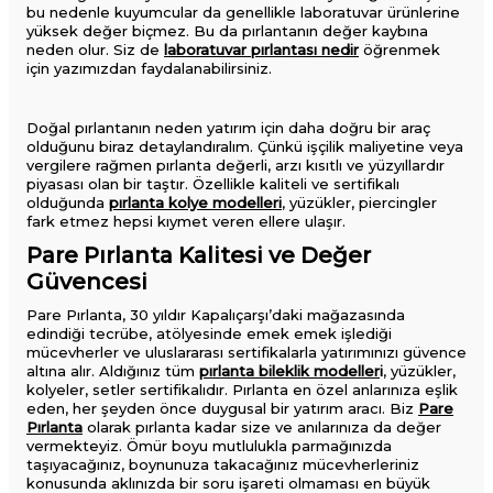
bu nedenle kuyumcular da genellikle laboratuvar ürünlerine
yüksek değer biçmez. Bu da pırlantanın değer kaybına
neden olur. Siz de
laboratuvar pırlantası nedir
öğrenmek
için yazımızdan faydalanabilirsiniz.
Doğal pırlantanın neden yatırım için daha doğru bir araç
olduğunu biraz detaylandıralım. Çünkü işçilik maliyetine veya
vergilere rağmen pırlanta değerli, arzı kısıtlı ve yüzyıllardır
piyasası olan bir taştır. Özellikle kaliteli ve sertifikalı
olduğunda
pırlanta kolye modelleri
, yüzükler, piercingler
fark etmez hepsi kıymet veren ellere ulaşır.
Pare Pırlanta Kalitesi ve Değer
Güvencesi
Pare Pırlanta, 30 yıldır Kapalıçarşı’daki mağazasında
edindiği tecrübe, atölyesinde emek emek işlediği
mücevherler ve uluslararası sertifikalarla yatırımınızı güvence
altına alır. Aldığınız tüm
pırlanta bileklik modeller
i
, yüzükler,
kolyeler, setler sertifikalıdır. Pırlanta en özel anlarınıza eşlik
eden, her şeyden önce duygusal bir yatırım aracı. Biz
Pare
Pırlanta
olarak pırlanta kadar size ve anılarınıza da değer
vermekteyiz. Ömür boyu mutlulukla parmağınızda
taşıyacağınız, boynunuza takacağınız mücevherleriniz
konusunda aklınızda bir soru işareti olmaması en büyük