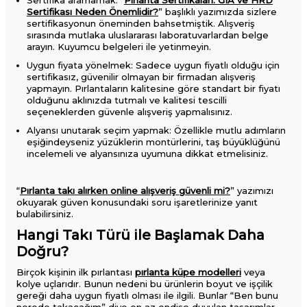
Sertifika aramamak: “
Pırlanta Sertifikaları: GIA ve HRD
Sertifikası Neden Önemlidir?
” başlıklı yazımızda sizlere
sertifikasyonun öneminden bahsetmiştik. Alışveriş
sırasında mutlaka uluslararası laboratuvarlardan belge
arayın. Kuyumcu belgeleri ile yetinmeyin.
Uygun fiyata yönelmek: Sadece uygun fiyatlı olduğu için
sertifikasız, güvenilir olmayan bir firmadan alışveriş
yapmayın. Pırlantaların kalitesine göre standart bir fiyatı
olduğunu aklınızda tutmalı ve kalitesi tescilli
seçeneklerden güvenle alışveriş yapmalısınız.
Alyansı unutarak seçim yapmak: Özellikle mutlu adımların
eşiğindeyseniz yüzüklerin montürlerini, taş büyüklüğünü
incelemeli ve alyansınıza uyumuna dikkat etmelisiniz.
“
Pırlanta takı alırken online alışveriş güvenli mi?
” yazımızı
okuyarak güven konusundaki soru işaretlerinize yanıt
bulabilirsiniz.
Hangi Takı Türü ile Başlamak Daha
Doğru?
Birçok kişinin ilk pırlantası
pırlanta küpe modelleri
veya
kolye uçlarıdır. Bunun nedeni bu ürünlerin boyut ve işçilik
gereği daha uygun fiyatlı olması ile ilgili. Bunlar “Ben bunu