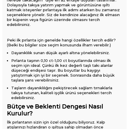
nerede takacağım” diye en az endişe duyulan tasarımlar.
Dolayısıyla takıya yatırım yapmak ve görüntüsüne ışıltı
katmak isteyenler pırlantaya ilk adımı atarken bu zamansız
seçeneklere yönelir. Siz de kendinize alacağınız ilk elmasın
bir küpenin veya figürün üzerinde olmasını tercih
edebilirsiniz.
Peki ilk pırlanta için genelde hangi özellikler tercih edilir?
(Belki bu bilgiler size seçim konusunda ilham verebilir.)
Dayanıklılık sunan düşük ayarlı altına yönelebilirsiniz.
Pırlanta taşının 0,10 ct-1,00 ct boyutlarında olması ilk
seçim için ideal. Çünkü ilk kez değerli taşlı takı alanlar
düşeceği endişesi taşır. Bu boyutlar bu kaygıyı
yatıştırmak için iyi bir seçenek. Sonrasında daha büyük
taşlara şans verebilirsiniz.
Taşların dayanıklılığını pekiştirecek sağlam tırnaklarla
takıya tutunan, kaliteli işçilik ürünü seçenekleri tercih
edebilirsiniz.
Bütçe ve Beklenti Dengesi Nasıl
Kurulur?
İlk pırlantanın sizin için özel olduğunu biliyoruz. Kalp
atışlarınızı hızlandıran o ışıltıya sahip olmadan önce