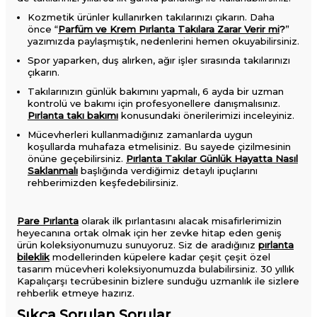
Kozmetik ürünler kullanırken takılarınızı çıkarın. Daha
önce “
Parfüm ve Krem Pırlanta Takılara Zarar Verir mi
?
”
yazımızda paylaşmıştık, nedenlerini hemen okuyabilirsiniz.
Spor yaparken, duş alırken, ağır işler sırasında takılarınızı
çıkarın.
Takılarınızın günlük bakımını yapmalı, 6 ayda bir uzman
kontrolü ve bakımı için profesyonellere danışmalısınız.
Pırlanta takı bakımı
konusundaki önerilerimizi inceleyiniz.
Mücevherleri kullanmadığınız zamanlarda uygun
koşullarda muhafaza etmelisiniz. Bu sayede çizilmesinin
önüne geçebilirsiniz.
Pırlanta Takılar Günlük Hayatta Nasıl
Saklanmalı
başlığında verdiğimiz detaylı ipuçlarını
rehberimizden keşfedebilirsiniz.
Pare Pırlanta
olarak ilk pırlantasını alacak misafirlerimizin
heyecanına ortak olmak için her zevke hitap eden geniş
ürün koleksiyonumuzu sunuyoruz. Siz de aradığınız
pırlanta
bileklik
modellerinden küpelere kadar çeşit çeşit özel
tasarım mücevheri koleksiyonumuzda bulabilirsiniz. 30 yıllık
Kapalıçarşı tecrübesinin bizlere sunduğu uzmanlık ile sizlere
rehberlik etmeye hazırız.
Sıkça Sorulan Sorular