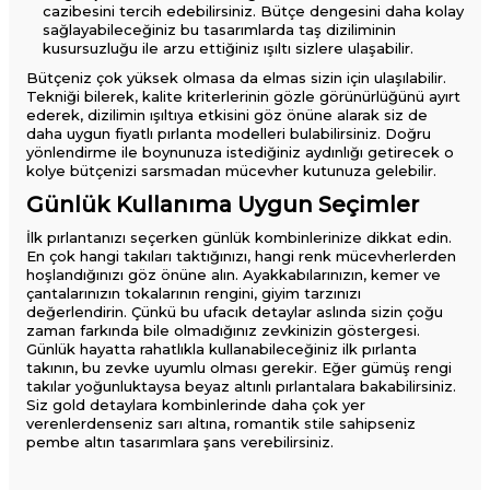
cazibesini tercih edebilirsiniz. Bütçe dengesini daha kolay
sağlayabileceğiniz bu tasarımlarda taş diziliminin
kusursuzluğu ile arzu ettiğiniz ışıltı sizlere ulaşabilir.
Bütçeniz çok yüksek olmasa da elmas sizin için ulaşılabilir.
Tekniği bilerek, kalite kriterlerinin gözle görünürlüğünü ayırt
ederek, dizilimin ışıltıya etkisini göz önüne alarak siz de
daha uygun fiyatlı pırlanta modelleri bulabilirsiniz. Doğru
yönlendirme ile boynunuza istediğiniz aydınlığı getirecek o
kolye bütçenizi sarsmadan mücevher kutunuza gelebilir.
Günlük Kullanıma Uygun Seçimler
İlk pırlantanızı seçerken günlük kombinlerinize dikkat edin.
En çok hangi takıları taktığınızı, hangi renk mücevherlerden
hoşlandığınızı göz önüne alın. Ayakkabılarınızın, kemer ve
çantalarınızın tokalarının rengini, giyim tarzınızı
değerlendirin. Çünkü bu ufacık detaylar aslında sizin çoğu
zaman farkında bile olmadığınız zevkinizin göstergesi.
Günlük hayatta rahatlıkla kullanabileceğiniz ilk pırlanta
takının, bu zevke uyumlu olması gerekir. Eğer gümüş rengi
takılar yoğunluktaysa beyaz altınlı pırlantalara bakabilirsiniz.
Siz gold detaylara kombinlerinde daha çok yer
verenlerdenseniz sarı altına, romantik stile sahipseniz
pembe altın tasarımlara şans verebilirsiniz.