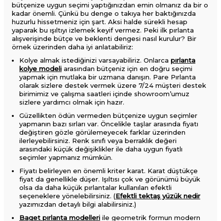
bütçenize uygun seçimi yaptığınızdan emin olmanız da bir o
kadar önemli. Çünkü bu denge o takıya her baktığınızda
huzurlu hissetmeniz için şart. Aksi halde sürekli hesap
yaparak bu ışıltıyı izlemek keyif vermez. Peki ilk pırlanta
alışverişinde bütçe ve beklenti dengesi nasıl kurulur? Bir
örnek üzerinden daha iyi anlatabiliriz:
Kolye almak istediğinizi varsayabiliriz. Onlarca
pırlanta
kolye modeli
arasından bütçeniz için en doğru seçimi
yapmak için mutlaka bir uzmana danışın. Pare Pırlanta
olarak sizlere destek vermek üzere 7/24 müşteri destek
birimimiz ve çalışma saatleri içinde showroom’umuz
sizlere yardımcı olmak için hazır.
Güzellikten ödün vermeden bütçenize uygun seçimler
yapmanın bazı sırları var. Öncelikle taşlar arasında fiyatı
değiştiren gözle görülemeyecek farklar üzerinden
ilerleyebilirsiniz. Renk sınıfı veya berraklık değeri
arasındaki küçük değişiklikler ile daha uygun fiyatlı
seçimler yapmanız mümkün.
Fiyatı belirleyen en önemli kriter karat. Karat düştükçe
fiyat da genellikle düşer. Işıltısı çok ve görünümü büyük
olsa da daha küçük pırlantalar kullanılan efektli
seçeneklere yönelebilirsiniz. (
Efektli tektaş yüzük nedir
yazımızdan detaylı bilgi alabilirsiniz.)
Baget pırlanta modelleri
ile geometrik formun modern