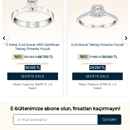
G Renk 0,40 Karat HRD Sertifikalı
0,40 Karat Tektaş Pırlanta Yüzük
Tektaş Pırlanta Yüzük
%
50
%
50
66.700
TL
39.000
TL
133.400
TL
77.950
TL
SEPETTE EK %25 İNDİRİM
SEPETTE EK %25 İNDİRİM
50.025 TL
29.250 TL
SEPETE EKLE
SEPETE EKLE
Peşin Fiyatına
16.675 TL x 3
Peşin Fiyatına
9.750 TL x 3
Taksit
Taksit
E-bültenimize abone olun, fırsatları kaçırmayın!
Gönder