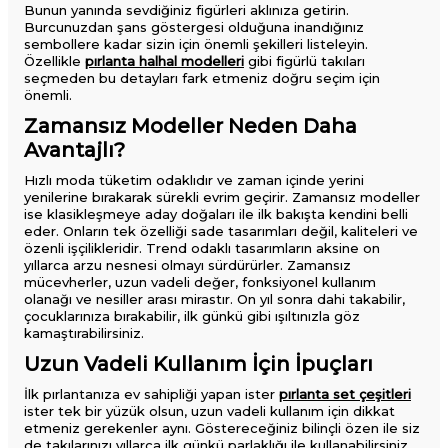
Bunun yanında sevdiğiniz figürleri aklınıza getirin.
Burcunuzdan şans göstergesi olduğuna inandığınız
sembollere kadar sizin için önemli şekilleri listeleyin.
Özellikle
pırlanta halhal modelleri
gibi figürlü takıları
seçmeden bu detayları fark etmeniz doğru seçim için
önemli.
Zamansız Modeller Neden Daha
Avantajlı?
Hızlı moda tüketim odaklıdır ve zaman içinde yerini
yenilerine bırakarak sürekli evrim geçirir. Zamansız modeller
ise klasikleşmeye aday doğaları ile ilk bakışta kendini belli
eder. Onların tek özelliği sade tasarımları değil, kaliteleri ve
özenli işçilikleridir. Trend odaklı tasarımların aksine on
yıllarca arzu nesnesi olmayı sürdürürler. Zamansız
mücevherler, uzun vadeli değer, fonksiyonel kullanım
olanağı ve nesiller arası mirastır. On yıl sonra dahi takabilir,
çocuklarınıza bırakabilir, ilk günkü gibi ışıltınızla göz
kamaştırabilirsiniz.
Uzun Vadeli Kullanım İçin İpuçları
İlk pırlantanıza ev sahipliği yapan ister
pırlanta set çeşitleri
ister tek bir yüzük olsun, uzun vadeli kullanım için dikkat
etmeniz gerekenler aynı. Göstereceğiniz bilinçli özen ile siz
de takılarınızı yıllarca ilk günkü parlaklığı ile kullanabilirsiniz.