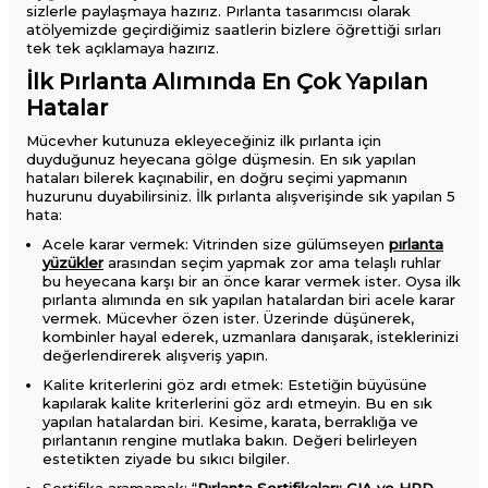
sizlerle paylaşmaya hazırız. Pırlanta tasarımcısı olarak
atölyemizde geçirdiğimiz saatlerin bizlere öğrettiği sırları
tek tek açıklamaya hazırız.
İlk Pırlanta Alımında En Çok Yapılan
Hatalar
Mücevher kutunuza ekleyeceğiniz ilk pırlanta için
duyduğunuz heyecana gölge düşmesin. En sık yapılan
hataları bilerek kaçınabilir, en doğru seçimi yapmanın
huzurunu duyabilirsiniz. İlk pırlanta alışverişinde sık yapılan 5
hata:
Acele karar vermek: Vitrinden size gülümseyen
pırlanta
yüzükler
arasından seçim yapmak zor ama telaşlı ruhlar
bu heyecana karşı bir an önce karar vermek ister. Oysa ilk
pırlanta alımında en sık yapılan hatalardan biri acele karar
vermek. Mücevher özen ister. Üzerinde düşünerek,
kombinler hayal ederek, uzmanlara danışarak, isteklerinizi
değerlendirerek alışveriş yapın.
Kalite kriterlerini göz ardı etmek: Estetiğin büyüsüne
kapılarak kalite kriterlerini göz ardı etmeyin. Bu en sık
yapılan hatalardan biri. Kesime, karata, berraklığa ve
pırlantanın rengine mutlaka bakın. Değeri belirleyen
estetikten ziyade bu sıkıcı bilgiler.