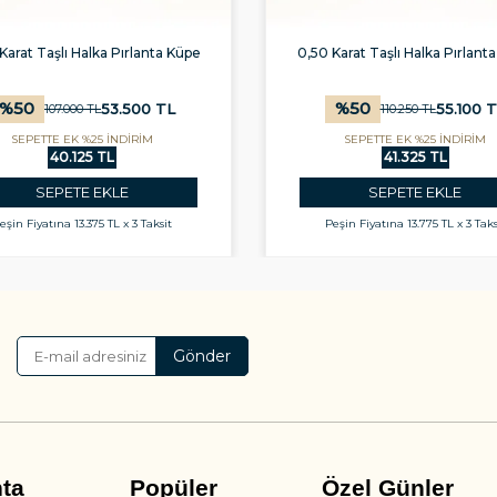
Karat Taşlı Halka Pırlanta Küpe
0,50 Karat Taşlı Halka Pırlant
%
50
%
50
53.500
TL
55.100
T
107.000
TL
110.250
TL
SEPETTE EK %25 İNDİRİM
SEPETTE EK %25 İNDİRİM
40.125 TL
41.325 TL
SEPETE EKLE
SEPETE EKLE
eşin Fiyatına
13.375 TL x 3 Taksit
Peşin Fiyatına
13.775 TL x 3 Taks
Gönder
nta
Popüler
Özel Günler