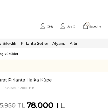
0
Giriş
Üye Ol
Sepetim
a Bileklik
Pırlanta Setler
Alyans
Altın
taş Yüzükler
arat Pırlanta Halka Küpe
Ürün Kodu :
P0001818
78.000
TL
55.950
TL