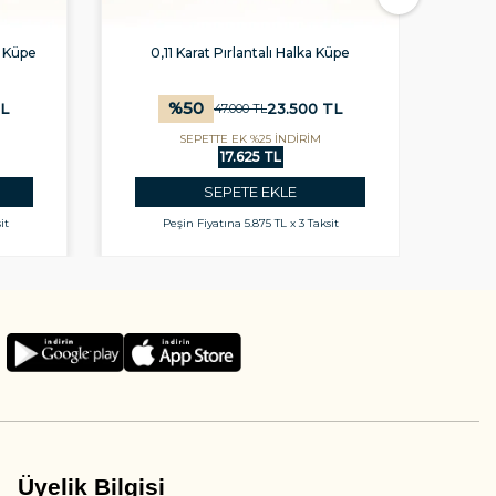
a Küpe
0,11 Karat Pırlantalı Halka Küpe
0,
%
50
L
23.500
TL
47.000
TL
SEPETTE EK %25 İNDİRİM
17.625 TL
SEPETE EKLE
it
Peşin Fiyatına
5.875 TL x 3 Taksit
Üyelik Bilgisi