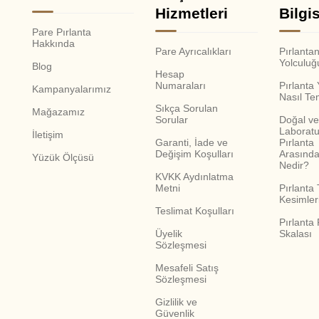
Hizmetleri
Bilgis
Pare Pırlanta
Hakkında
Pare Ayrıcalıkları
Pırlanta
Yolculuğ
Blog
Hesap
Numaraları
Pırlanta
Kampanyalarımız
Nasıl Te
Sıkça Sorulan
Mağazamız
Sorular
Doğal ve
Laboratu
İletişim
Garanti, İade ve
Pırlanta
Değişim Koşulları
Arasında
Yüzük Ölçüsü
Nedir?
KVKK Aydınlatma
Metni
Pırlanta 
Kesimler
Teslimat Koşulları
Pırlanta
Üyelik
Skalası
Sözleşmesi
Mesafeli Satış
Sözleşmesi
Gizlilik ve
Güvenlik