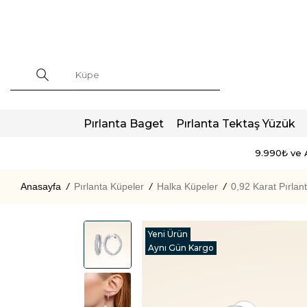
Pırlanta Baget
Pırlanta Tektaş Yüzük
9.990₺ ve A
Anasayfa
/
Pırlanta Küpeler
/
Halka Küpeler
/
0,92 Karat Pırla
Yeni Ürün
Aynı Gün Kargo