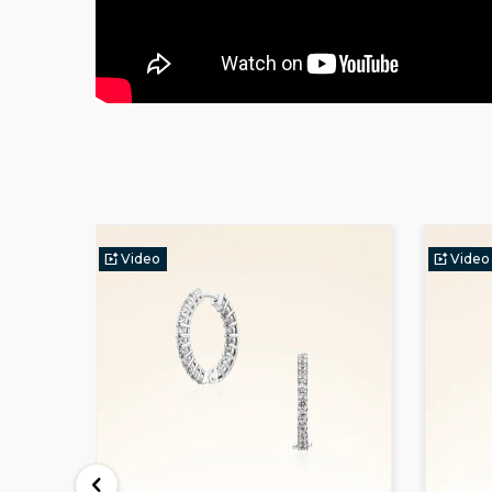
Video
Video