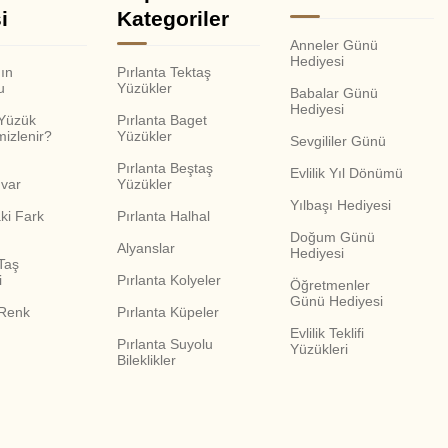
i
Kategoriler
Anneler Günü
Hediyesi
nın
Pırlanta Tektaş
u
Yüzükler
Babalar Günü
Hediyesi
 Yüzük
Pırlanta Baget
mizlenir?
Yüzükler
Sevgililer Günü
Pırlanta Beştaş
Evlilik Yıl Dönümü
var
Yüzükler
Yılbaşı Hediyesi
ki Fark
Pırlanta Halhal
Doğum Günü
Alyanslar
Hediyesi
Taş
i
Pırlanta Kolyeler
Öğretmenler
Günü Hediyesi
 Renk
Pırlanta Küpeler
Evlilik Teklifi
Pırlanta Suyolu
Yüzükleri
Bileklikler