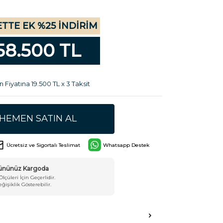
TTE EK %25 İNDİRİM
58.500 TL
n Fiyatına 19.500 TL x 3 Taksit
HEMEN SATIN AL
Ücretsiz ve Sigortalı Teslimat
Whatsapp Destek
Ürününüz Kargoda
Ölçüleri İçin Geçerlidir.
işiklik Gösterebilir.