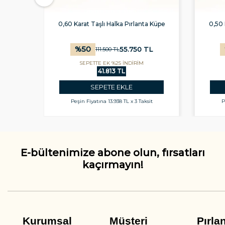
üpe
0,60 Karat Taşlı Halka Pırlanta Küpe
0,50 
%
50
L
55.750
TL
111.500
TL
SEPETTE EK %25 İNDİRİM
41.813 TL
SEPETE EKLE
t
Peşin Fiyatına
13.938 TL x 3 Taksit
P
E-bültenimize abone olun, fırsatları
kaçırmayın!
Kurumsal
Müşteri
Pırla