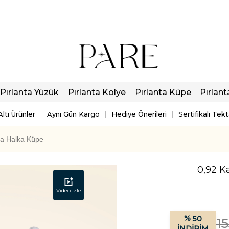
Pırlanta Yüzük
Pırlanta Kolye
Pırlanta Küpe
Pırlant
ltı Ürünler
Aynı Gün Kargo
Hediye Önerileri
Sertifikalı Tek
nta Halka Küpe
0,92 K
Video İzle
%
50
1
İNDIRIM