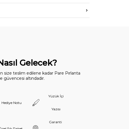
 Nasıl Gelecek?
dan size teslim edilene kadar Pare Pırlanta
 güvencesi altındadır.
Yüzük İçi
Hediye Notu
Yazısı
Garanti
Özel Şık Paket