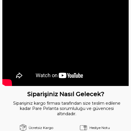
Siparişiniz Nasıl Gelecek?
Siparişiniz kargo firması tarafından size teslim edilene
kadar Pare Pırlanta sorumluluğu ve güvencesi
altındadır.
Ücretsiz Kargo
Hediye Notu