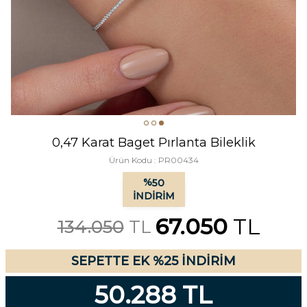
0,47 Karat Baget Pırlanta Bileklik
Ürün Kodu :
PR00434
%
50
İNDIRIM
67.050
TL
134.050
TL
SEPETTE EK %25 İNDİRİM
50.288 TL