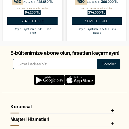
%
50
%
50
125.650
TL
366.000
TL
251.300
TL
732.050
TL
SEPETTE EK %25 İNDİRİM
SEPETTE EK %25 İNDİRİM
94.238 TL
274.500 TL
SEPETE EKLE
SEPETE EKLE
Peşin Fiyatına
31.413 TL x 3
Peşin Fiyatına
91.500 TL x 3
Taksit
Taksit
E-bültenimize abone olun, fırsatları kaçırmayın!
Gönder
Kurumsal
Müşteri Hizmetleri