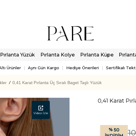
Pırlanta Yüzük
Pırlanta Kolye
Pırlanta Küpe
Pırlant
ltı Ürünler
Aynı Gün Kargo
Hediye Önerileri
Sertifikalı Tek
kler
/
0,41 Karat Pırlanta Üç Sıralı Baget Taşlı Yüzük
0,41 Karat Pır
Video İzle
%
50
1
İNDIRIM