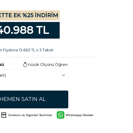
TTE EK %25 İNDİRİM
40.988 TL
n Fiyatına 13.663 TL x 3 Taksit
sü
Yüzük Ölçünü Öğren
HEMEN SATIN AL
Ücretsiz ve Sigortalı Teslimat
Whatsapp Destek