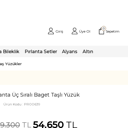
0
Giriş
Üye Ol
Sepetim
a Bileklik
Pırlanta Setler
Alyans
Altın
taş Yüzükler
lanta Üç Sıralı Baget Taşlı Yüzük
Ürün Kodu :
PR00639
54.650
TL
09.300
TL