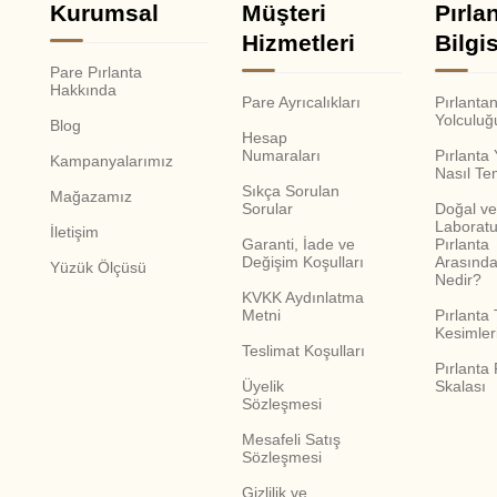
Kurumsal
Müşteri
Pırla
Hizmetleri
Bilgis
Pare Pırlanta
Hakkında
Pare Ayrıcalıkları
Pırlanta
Yolculuğ
Blog
Hesap
Numaraları
Pırlanta
Kampanyalarımız
Nasıl Te
Sıkça Sorulan
Mağazamız
Sorular
Doğal ve
Laboratu
İletişim
Garanti, İade ve
Pırlanta
Değişim Koşulları
Arasında
Yüzük Ölçüsü
Nedir?
KVKK Aydınlatma
Metni
Pırlanta 
Kesimler
Teslimat Koşulları
Pırlanta
Üyelik
Skalası
Sözleşmesi
Mesafeli Satış
Sözleşmesi
Gizlilik ve