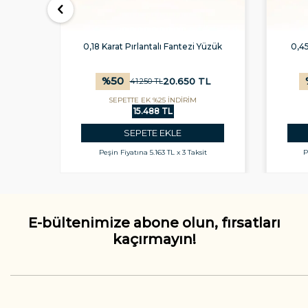
üzük
0,18 Karat Pırlantalı Fantezi Yüzük
0,45
%
50
L
20.650
TL
41.250
TL
SEPETTE EK %25 İNDİRİM
15.488 TL
SEPETE EKLE
t
Peşin Fiyatına
5.163 TL x 3 Taksit
P
E-bültenimize abone olun, fırsatları
kaçırmayın!