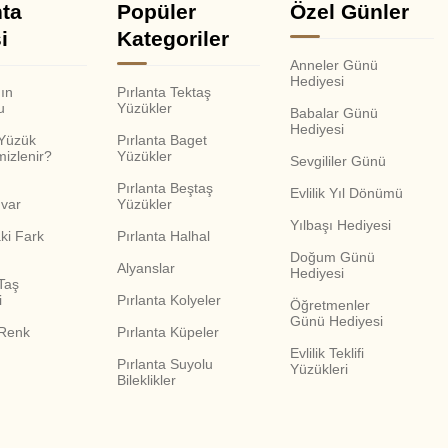
nta
Popüler
Özel Günler
i
Kategoriler
Anneler Günü
Hediyesi
nın
Pırlanta Tektaş
u
Yüzükler
Babalar Günü
Hediyesi
 Yüzük
Pırlanta Baget
mizlenir?
Yüzükler
Sevgililer Günü
Pırlanta Beştaş
Evlilik Yıl Dönümü
var
Yüzükler
Yılbaşı Hediyesi
ki Fark
Pırlanta Halhal
Doğum Günü
Alyanslar
Hediyesi
Taş
i
Pırlanta Kolyeler
Öğretmenler
Günü Hediyesi
 Renk
Pırlanta Küpeler
Evlilik Teklifi
Pırlanta Suyolu
Yüzükleri
Bileklikler