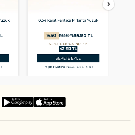
Yüzük
0,54 Karat Fantezi Pırlanta Yüzük
0,25
%
50
L
58.150
TL
116.250
TL
SEPETTE EK %25 İNDİRİM
43.613 TL
SEPETE EKLE
it
Peşin Fiyatına
14.538 TL x 3 Taksit