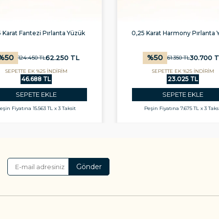
 Karat Fantezi Pırlanta Yüzük
0,25 Karat Harmony Pırlanta 
%
50
%
50
62.250
TL
30.700
T
124.450
TL
61.350
TL
SEPETTE EK %25 İNDİRİM
SEPETTE EK %25 İNDİRİM
46.688 TL
23.025 TL
SEPETE EKLE
SEPETE EKLE
eşin Fiyatına
15.563 TL x 3 Taksit
Peşin Fiyatına
7.675 TL x 3 Taks
Gönder