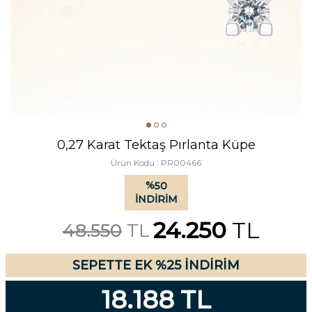
0,27 Karat Tektaş Pırlanta Küpe
Ürün Kodu :
PR00466
%
50
İNDIRIM
24.250
TL
48.550
TL
SEPETTE EK %25 İNDİRİM
18.188 TL