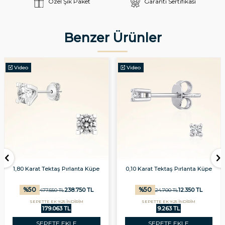
Özel Şık Paket
Garanti Sertifikası
Benzer Ürünler
Video
Video
1,80 Karat Tektaş Pırlanta Küpe
0,10 Karat Tektaş Pırlanta Küpe
%
50
%
50
238.750
TL
12.350
TL
477.550
TL
24.700
TL
SEPETTE EK %25 İNDİRİM
SEPETTE EK %25 İNDİRİM
179.063 TL
9.263 TL
SEPETE EKLE
SEPETE EKLE