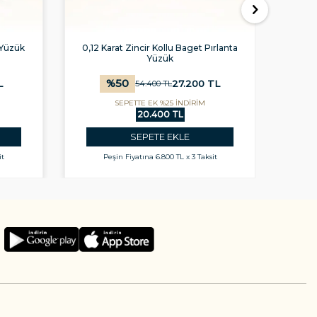
z Yüzük
0,12 Karat Zincir Kollu Baget Pırlanta
0,
Yüzük
%
50
L
27.200
TL
54.400
TL
SEPETTE EK %25 İNDİRİM
20.400 TL
SEPETE EKLE
it
Peşin Fiyatına
6.800 TL x 3 Taksit