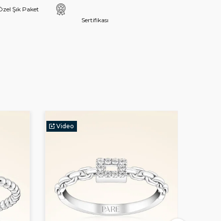
Özel Şık Paket
Sertifikası
Video
Vide
Yeni Ür