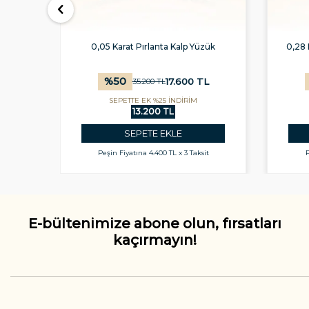
aş Kolu
0,05 Karat Pırlanta Kalp Yüzük
0,28 
%
50
L
17.600
TL
35.200
TL
SEPETTE EK %25 İNDİRİM
13.200 TL
SEPETE EKLE
t
Peşin Fiyatına
4.400 TL x 3 Taksit
P
E-bültenimize abone olun, fırsatları
kaçırmayın!