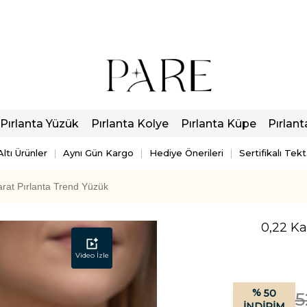
Pırlanta Yüzük
Pırlanta Kolye
Pırlanta Küpe
Pırlant
ltı Ürünler
Aynı Gün Kargo
Hediye Önerileri
Sertifikalı Tek
arat Pırlanta Trend Yüzük
0,22 Ka
Video İzle
%
50
5
İNDIRIM