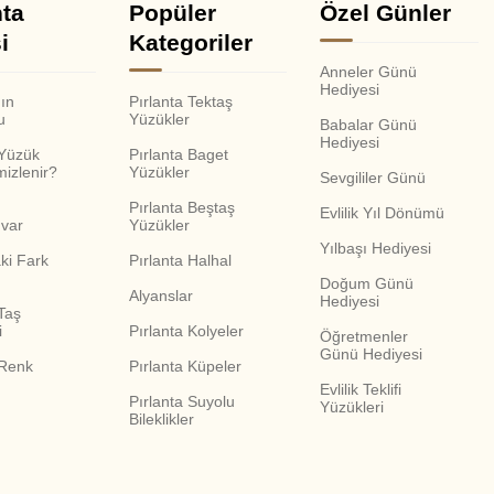
nta
Popüler
Özel Günler
i
Kategoriler
Anneler Günü
Hediyesi
nın
Pırlanta Tektaş
u
Yüzükler
Babalar Günü
Hediyesi
 Yüzük
Pırlanta Baget
mizlenir?
Yüzükler
Sevgililer Günü
Pırlanta Beştaş
Evlilik Yıl Dönümü
var
Yüzükler
Yılbaşı Hediyesi
ki Fark
Pırlanta Halhal
Doğum Günü
Alyanslar
Hediyesi
Taş
i
Pırlanta Kolyeler
Öğretmenler
Günü Hediyesi
 Renk
Pırlanta Küpeler
Evlilik Teklifi
Pırlanta Suyolu
Yüzükleri
Bileklikler