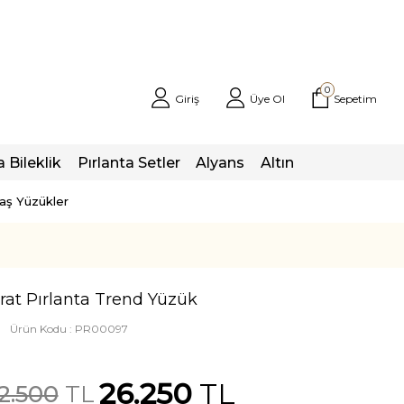
0
Giriş
Üye Ol
Sepetim
a Bileklik
Pırlanta Setler
Alyans
Altın
taş Yüzükler
rat Pırlanta Trend Yüzük
Ürün Kodu :
PR00097
26.250
TL
2.500
TL