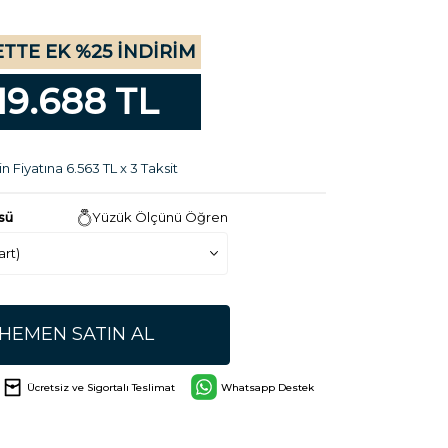
TTE EK %25 İNDİRİM
19.688 TL
n Fiyatına 6.563 TL x 3 Taksit
sü
Yüzük Ölçünü Öğren
HEMEN SATIN AL
Ücretsiz ve Sigortalı Teslimat
Whatsapp Destek