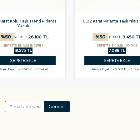
Karat Kolu Taşlı Trend Pırlanta
0,02 Karat Pırlanta Taşlı Yıldı
Yüzük
%
50
%
50
26.100
TL
9.450
T
52.150
TL
18.900
TL
SEPETTE EK %25 İNDİRİM
SEPETTE EK %25 İNDİRİM
19.575 TL
7.088 TL
SEPETE EKLE
SEPETE EKLE
eşin Fiyatına
6.525 TL x 3 Taksit
Peşin Fiyatına
2.363 TL x 3 Taks
Gönder