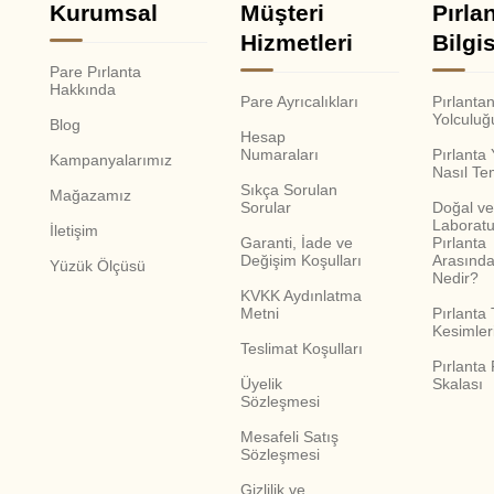
Kurumsal
Müşteri
Pırla
Hizmetleri
Bilgis
Pare Pırlanta
Hakkında
Pare Ayrıcalıkları
Pırlanta
Yolculuğ
Blog
Hesap
Numaraları
Pırlanta
Kampanyalarımız
Nasıl Te
Sıkça Sorulan
Mağazamız
Sorular
Doğal ve
Laboratu
İletişim
Garanti, İade ve
Pırlanta
Değişim Koşulları
Arasında
Yüzük Ölçüsü
Nedir?
KVKK Aydınlatma
Metni
Pırlanta 
Kesimler
Teslimat Koşulları
Pırlanta
Üyelik
Skalası
Sözleşmesi
Mesafeli Satış
Sözleşmesi
Gizlilik ve