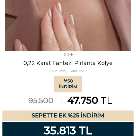
0,22 Karat Fantezi Pırlanta Kolye
Ürün Kodu :
PR00753
%
50
İNDIRIM
47.750
TL
95.500
TL
SEPETTE EK %25 İNDİRİM
35.813 TL