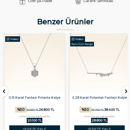
Özel Şık Paket
Garanti Sertifikası
Benzer Ürünler
Video
Video
Aynı Gün Kargo
0,15 Karat Fantezi Pırlanta Kolye
0,28 Karat Pırlantalı Fantezi Kolye
%
50
%
50
26.800
TL
38.400
TL
53.550
TL
76.750
TL
SEPETTE EK %25 İNDİRİM
SEPETTE EK %25 İNDİRİM
20.100 TL
28.800 TL
SEPETE EKLE
SEPETE EKLE