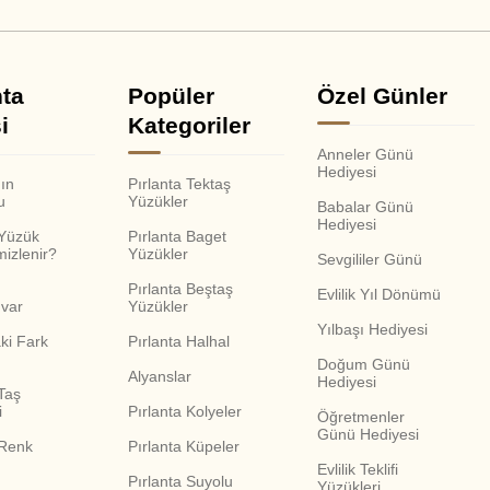
nta
Popüler
Özel Günler
i
Kategoriler
Anneler Günü
Hediyesi
nın
Pırlanta Tektaş
u
Yüzükler
Babalar Günü
Hediyesi
 Yüzük
Pırlanta Baget
mizlenir?
Yüzükler
Sevgililer Günü
Pırlanta Beştaş
Evlilik Yıl Dönümü
var
Yüzükler
Yılbaşı Hediyesi
ki Fark
Pırlanta Halhal
Doğum Günü
Alyanslar
Hediyesi
Taş
i
Pırlanta Kolyeler
Öğretmenler
Günü Hediyesi
 Renk
Pırlanta Küpeler
Evlilik Teklifi
Pırlanta Suyolu
Yüzükleri