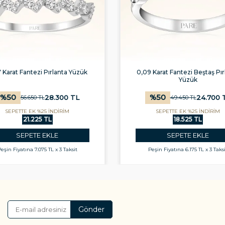
 Karat Fantezi Pırlanta Yüzük
0,09 Karat Fantezi Beştaş Pır
Yüzük
%
50
%
50
28.300
TL
24.700
56.650
TL
49.450
TL
SEPETTE EK %25 İNDİRİM
SEPETTE EK %25 İNDİRİM
21.225 TL
18.525 TL
SEPETE EKLE
SEPETE EKLE
eşin Fiyatına
7.075 TL x 3 Taksit
Peşin Fiyatına
6.175 TL x 3 Taks
Gönder