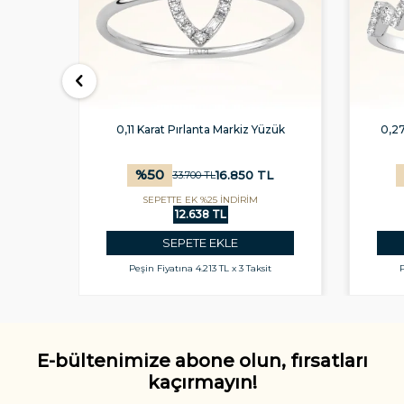
rlanta
0,11 Karat Pırlanta Markiz Yüzük
0,27
%
50
L
16.850
TL
33.700
TL
SEPETTE EK %25 İNDİRİM
12.638 TL
SEPETE EKLE
t
Peşin Fiyatına
4.213 TL x 3 Taksit
P
E-bültenimize abone olun, fırsatları
kaçırmayın!