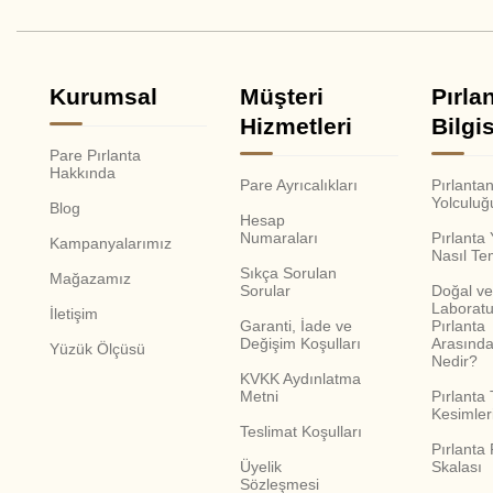
Kurumsal
Müşteri
Pırla
Hizmetleri
Bilgis
Pare Pırlanta
Hakkında
Pare Ayrıcalıkları
Pırlanta
Yolculuğ
Blog
Hesap
Numaraları
Pırlanta
Kampanyalarımız
Nasıl Te
Sıkça Sorulan
Mağazamız
Sorular
Doğal ve
Laboratu
İletişim
Garanti, İade ve
Pırlanta
Değişim Koşulları
Arasında
Yüzük Ölçüsü
Nedir?
KVKK Aydınlatma
Metni
Pırlanta 
Kesimler
Teslimat Koşulları
Pırlanta
Üyelik
Skalası
Sözleşmesi