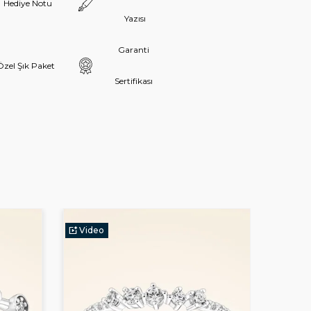
Hediye Notu
Yazısı
Garanti
Özel Şık Paket
Sertifikası
Video
Vide