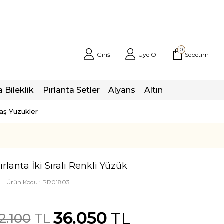
0
Giriş
Üye Ol
Sepetim
a Bileklik
Pırlanta Setler
Alyans
Altın
taş Yüzükler
ırlanta İki Sıralı Renkli Yüzük
Ürün Kodu :
PR01803
36.050
TL
2.100
TL