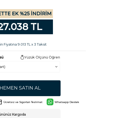
TTE EK %25 İNDİRİM
27.038 TL
n Fiyatına 9.013 TL x 3 Taksit
sü
Yüzük Ölçünü Öğren
HEMEN SATIN AL
Ücretsiz ve Sigortalı Teslimat
Whatsapp Destek
Ürününüz Kargoda