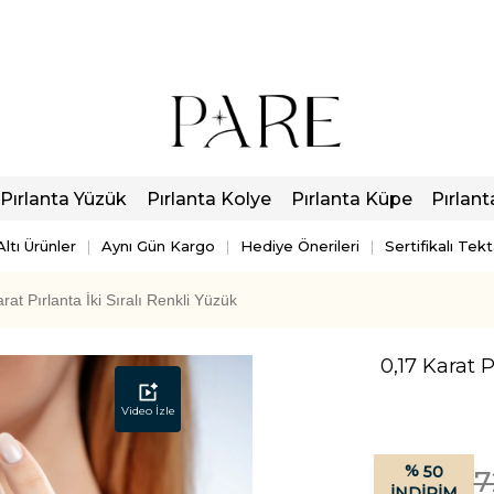
Pırlanta Yüzük
Pırlanta Kolye
Pırlanta Küpe
Pırlant
ltı Ürünler
Aynı Gün Kargo
Hediye Önerileri
Sertifikalı Tek
rat Pırlanta İki Sıralı Renkli Yüzük
0,17 Karat P
Video İzle
%
50
7
İNDIRIM