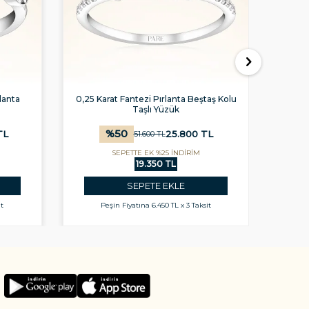
lanta
0,25 Karat Fantezi Pırlanta Beştaş Kolu
0,
Taşlı Yüzük
%
50
TL
25.800
TL
51.600
TL
SEPETTE EK %25 İNDİRİM
19.350 TL
SEPETE EKLE
it
Peşin Fiyatına
6.450 TL x 3 Taksit