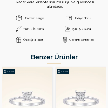
kadar Pare Pırlanta sorumluluğu ve güvencesi
altındadır.
Ücretsiz Kargo
Hediye Notu
Yüzük İçi Yazısı
Işıklı Şık Kutu
Özel Şık Paket
Garanti Sertifikası
Benzer Ürünler
Video
Video