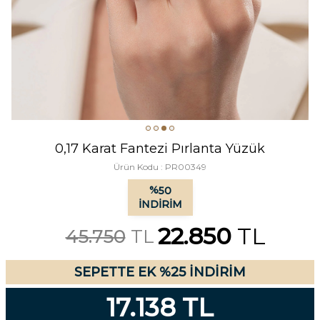
0,17 Karat Fantezi Pırlanta Yüzük
Ürün Kodu :
PR00349
%
50
İNDIRIM
22.850
TL
45.750
TL
SEPETTE EK %25 İNDİRİM
17.138 TL