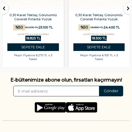
0,30 Karat Tektaş Görünümlü
0,30 Karat Tektaş Görünümlü
Coronet Pırlanta Yüzük
Coronet Pırlanta Yüzük
%
50
%
50
25.100
TL
24.400
TL
50.200
TL
48.850
TL
SEPETTE EK %25 İNDİRİM
SEPETTE EK %25 İNDİRİM
18.825 TL
18.300 TL
SEPETE EKLE
SEPETE EKLE
Peşin Fiyatına
6.275 TL x 3
Peşin Fiyatına
6.100 TL x 3
Taksit
Taksit
E-bültenimize abone olun, fırsatları kaçırmayın!
Gönder