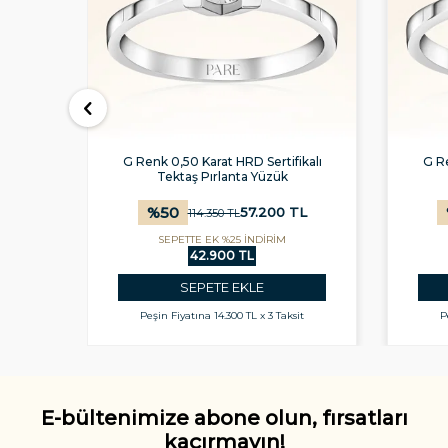
kalı
G Renk 0,50 Karat HRD Sertifikalı
G Re
Tektaş Pırlanta Yüzük
%
50
L
57.200
TL
114.350
TL
SEPETTE EK %25 İNDİRİM
42.900 TL
SEPETE EKLE
t
Peşin Fiyatına
14.300 TL x 3 Taksit
P
E-bültenimize abone olun, fırsatları
kaçırmayın!