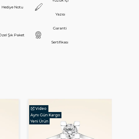
Yüzük İçi
Hediye Notu
Yazısı
Garanti
Özel Şık Paket
Sertifikası
Video
Vide
Aynı Gün Kargo
Yeni Ür
Yeni Ürün