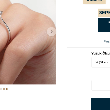
SEPE
Peşi
Yüzük Ölçü