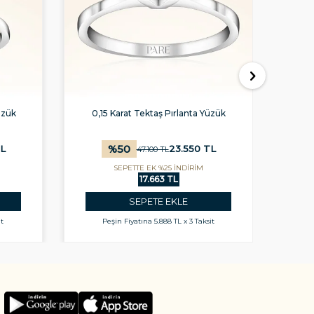
üzük
0,15 Karat Tektaş Pırlanta Yüzük
0,2
%
50
L
23.550
TL
47.100
TL
SEPETTE EK %25 İNDİRİM
17.663 TL
SEPETE EKLE
it
Peşin Fiyatına
5.888 TL x 3 Taksit