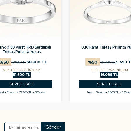
nk 0,60 Karat HRD Sertifikalı
0,10 Karat Tektaş Pırlanta Y
Tektaş Pırlanta Yüzük
%
50
%
50
68.800
TL
21.450
T
137.650
TL
42.900
TL
SEPETTE EK %25 İNDİRİM
SEPETTE EK %25 İNDİRİM
51.600 TL
16.088 TL
SEPETE EKLE
SEPETE EKLE
eşin Fiyatına
17.200 TL x 3 Taksit
Peşin Fiyatına
5.363 TL x 3 Taks
Gönder