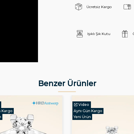
Ücretsiz Kargo
Işıklı Şık Kutu
Benzer Ürünler
Video
n Kargo
Aynı Gün Kargo
n
Yeni Ürün