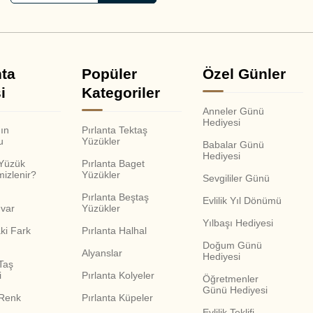
nta
Popüler
Özel Günler
i
Kategoriler
Anneler Günü
Hediyesi
nın
Pırlanta Tektaş
u
Yüzükler
Babalar Günü
Hediyesi
 Yüzük
Pırlanta Baget
mizlenir?
Yüzükler
Sevgililer Günü
Pırlanta Beştaş
Evlilik Yıl Dönümü
var
Yüzükler
Yılbaşı Hediyesi
ki Fark
Pırlanta Halhal
Doğum Günü
Alyanslar
Hediyesi
Taş
i
Pırlanta Kolyeler
Öğretmenler
Günü Hediyesi
 Renk
Pırlanta Küpeler
Evlilik Teklifi