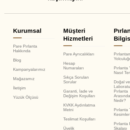
Kurumsal
Müşteri
Pırla
Hizmetleri
Bilgis
Pare Pırlanta
Hakkında
Pare Ayrıcalıkları
Pırlanta
Yolculuğ
Blog
Hesap
Numaraları
Pırlanta
Kampanyalarımız
Nasıl Te
Sıkça Sorulan
Mağazamız
Sorular
Doğal ve
Laboratu
İletişim
Garanti, İade ve
Pırlanta
Değişim Koşulları
Arasında
Yüzük Ölçüsü
Nedir?
KVKK Aydınlatma
Metni
Pırlanta 
Kesimler
Teslimat Koşulları
Pırlanta
Üyelik
Skalası