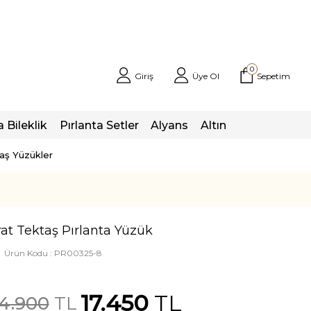
0
Giriş
Üye Ol
Sepetim
a Bileklik
Pırlanta Setler
Alyans
Altın
taş Yüzükler
rat Tektaş Pırlanta Yüzük
Ürün Kodu :
PR00325-8
17.450
TL
4.900
TL