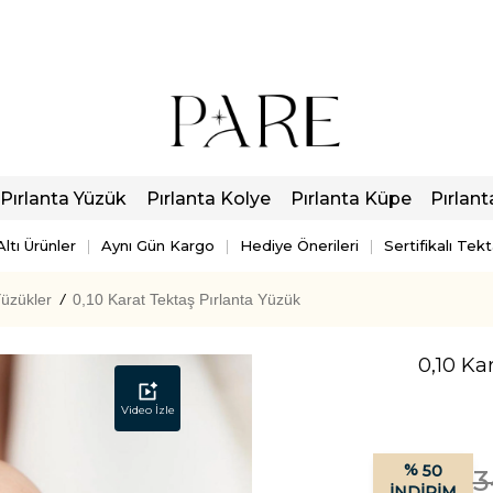
Pırlanta Yüzük
Pırlanta Kolye
Pırlanta Küpe
Pırlant
ltı Ürünler
Aynı Gün Kargo
Hediye Önerileri
Sertifikalı Tek
Yüzükler
/
0,10 Karat Tektaş Pırlanta Yüzük
0,10 Ka
Video İzle
%
50
3
İNDIRIM