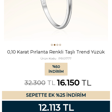
0,10 Karat Pırlanta Renkli Taşlı Trend Yüzük
Ürün Kodu :
PR01777
%
50
İNDIRIM
16.150
TL
32.300
TL
SEPETTE EK %25 İNDİRİM
12.113 TL