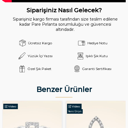
Siparişiniz Nasıl Gelecek?
Siparişiniz kargo firması tarafından size teslim edilene
kadar Pare Pırlanta sorumluluğu ve güvencesi
altındadır.
Ücretsiz Kargo
Hediye Notu
Yüzük İçi Yazısı
Işıklı Şık Kutu
Özel Şık Paket
Garanti Sertifikası
Benzer Ürünler
Video
Video
Yeni Ürün