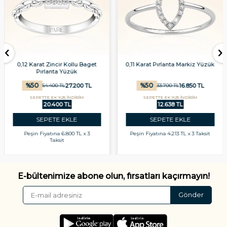
0,12 Karat Zincir Kollu Baget
0,11 Karat Pırlanta Markiz Yüzük
Pırlanta Yüzük
%
50
%
50
27.200
TL
16.850
TL
54.400
TL
33.700
TL
SEPETTE EK %25 İNDİRİM
SEPETTE EK %25 İNDİRİM
20.400 TL
12.638 TL
SEPETE EKLE
SEPETE EKLE
Peşin Fiyatına
6.800 TL x 3
Peşin Fiyatına
4.213 TL x 3 Taksit
Taksit
E-bültenimize abone olun, fırsatları kaçırmayın!
Gönder