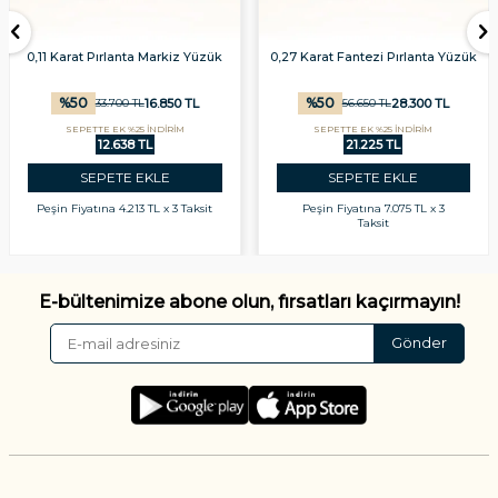
0,11 Karat Pırlanta Markiz Yüzük
0,27 Karat Fantezi Pırlanta Yüzük
%
50
%
50
16.850
TL
28.300
TL
33.700
TL
56.650
TL
SEPETTE EK %25 İNDİRİM
SEPETTE EK %25 İNDİRİM
12.638 TL
21.225 TL
SEPETE EKLE
SEPETE EKLE
Peşin Fiyatına
4.213 TL x 3 Taksit
Peşin Fiyatına
7.075 TL x 3
Taksit
E-bültenimize abone olun, fırsatları kaçırmayın!
Gönder