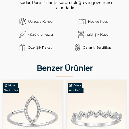
kadar Pare Pırlanta sorumluluğu ve güvencesi
altındadır.
Ücretsiz Kargo
Hediye Notu
Yüzük İçi Yazısı
Işıklı Şık Kutu
Özel Şık Paket
Garanti Sertifikası
Benzer Ürünler
Video
Video
Yeni Ürün
Yeni Ürün