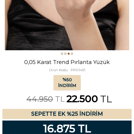
0,05 Karat Trend Pırlanta Yüzük
Ürün Kodu :
PR01451
%
50
İNDIRIM
22.500
TL
44.950
TL
SEPETTE EK %25 İNDİRİM
16.875 TL