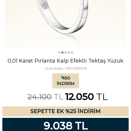
0,01 Karat Pırlanta Kalp Efektli Tektaş Yüzük
Ürün Kodu :
PR00833-8
%
50
İNDIRIM
12.050
TL
24.100
TL
SEPETTE EK %25 İNDİRİM
9.038 TL