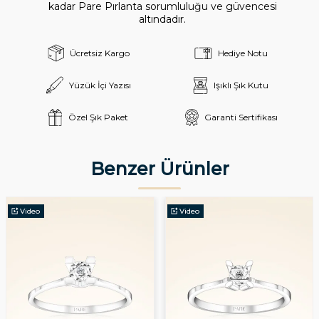
kadar Pare Pırlanta sorumluluğu ve güvencesi
altındadır.
Ücretsiz Kargo
Hediye Notu
Yüzük İçi Yazısı
Işıklı Şık Kutu
Özel Şık Paket
Garanti Sertifikası
Benzer Ürünler
Video
Video