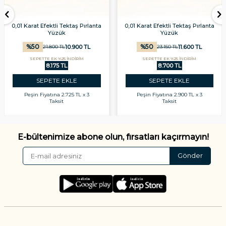
0,01 Karat Efektli Tektaş Pırlanta
0,01 Karat Efektli Tektaş Pırlanta
Yüzük
Yüzük
%
50
%
50
10.900
TL
11.600
TL
21.800
TL
23.150
TL
SEPETTE EK %25 İNDİRİM
SEPETTE EK %25 İNDİRİM
8.175 TL
8.700 TL
SEPETE EKLE
SEPETE EKLE
Peşin Fiyatına
2.725 TL x 3
Peşin Fiyatına
2.900 TL x 3
Taksit
Taksit
E-bültenimize abone olun, fırsatları kaçırmayın!
Gönder