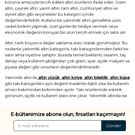
koruma amacıyla tercih edilen altın ürünlerini ifade eder. Gram
altın, çeyrek altın, yarım altın, tam altın, cumhuriyet altını ve
ziynet altın gibi seçenekler bu kategori içinde
değerlendirilebilir. Kullanıcılar yatırımlık altını genellikle uzun
vadeli birikim yapmak, özel günlerde hediye vermek veya
ekonomik değerini koruyan bir ürün tercih etmek için satın alır.
Altın, tarih boyunca değer saklama aracı olarak görülmüştür. Bu
nedenle yatırımlık altın kategorisi, takı kategorilerinden farklı bir
satın alma niyetine sahiptir. Burada temel beklenti; tasarım, taş
detayı veya kullanım şıklığından çok gram, ayar, işçilik maliyeti ve
piyasa değeri gibi unsurların değerlendirilmesidir.
Yatırımlık altın ile
altın yüzük
,
altın kolye
,
altın bileklik
,
altın küpe
gibi takı kategorileri aynı değerli madenle ilişkili olsa da kullanım
amacı bakımından birbirinden ayrılır. Takı ürünlerinde estetik
görünüm, işçilik ve kullanım alanı öne çıkar. Yatırımlık altında ise
birikim amacı daha belirleyicidir.
Pare Pırlanta’da yatırımlık altın seçenekleri, hem özel günlerde
E-bültenimize abone olun, fırsatları kaçırmayın!
hediye edilebilecek hem de birikim amacıyla
değerlendirilebilecek altın ürünleri arayan kullanıcılar için
Gönder
düşünülebilir. Özellikle düğün, nişan, doğum, mevlit, doğum