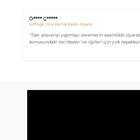
Ö**** Ç*****
Vintage İnce Kemik Kadın Alyans
"Takı alışverişi yapmayı sevenlerin kesinlikle ziyar
konusundaki tecribeleri ve ilgileri için çok teşekkür