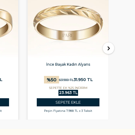
İnce Başak Kadın Alyans
%
50
L
31.950
TL
63.900
TL
SEPETTE EK %25 İNDİRİM
23.963 TL
SEPETE EKLE
it
Peşin Fiyatına
7.988 TL x 3 Taksit