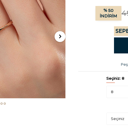
%
50
4
İNDIRIM
SEPE
Peşi
Seçiniz:
8