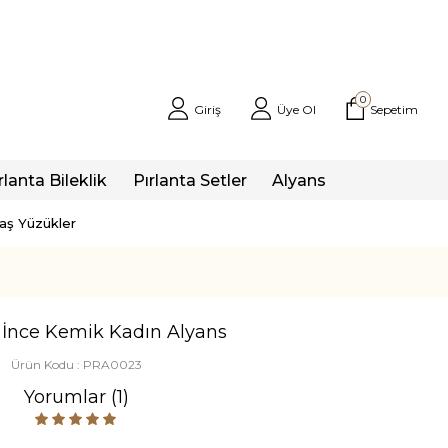
0
Giriş
Üye Ol
Sepetim
rlanta Bileklik
Pırlanta Setler
Alyans
taş Yüzükler
 İnce Kemik Kadın Alyans
Ürün Kodu :
PRA0023
Yorumlar (1)