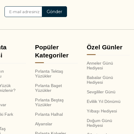
Gönder
nta
Popüler
Özel Günler
i
Kategoriler
Anneler Günü
Hediyesi
nın
Pırlanta Tektaş
u
Yüzükler
Babalar Günü
Hediyesi
 Yüzük
Pırlanta Baget
mizlenir?
Yüzükler
Sevgililer Günü
Pırlanta Beştaş
Evlilik Yıl Dönümü
var
Yüzükler
Yılbaşı Hediyesi
ki Fark
Pırlanta Halhal
Doğum Günü
Alyanslar
Hediyesi
Taş
i
Pırlanta Kolyeler