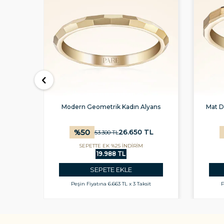
Modern Geometrik Kadın Alyans
Mat D
%
50
L
26.650
TL
53.300
TL
SEPETTE EK %25 İNDİRİM
19.988 TL
SEPETE EKLE
t
Peşin Fiyatına
6.663 TL x 3 Taksit
P