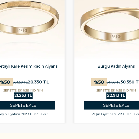
etaylı Kare Kesim Kadın Alyans
Burgu Kadın Alyans
%
50
%
50
28.350
TL
30.550
T
56.650
TL
61.150
TL
SEPETTE EK %25 İNDİRİM
SEPETTE EK %25 İNDİRİM
21.263 TL
22.913 TL
SEPETE EKLE
SEPETE EKLE
eşin Fiyatına
7.088 TL x 3 Taksit
Peşin Fiyatına
7.638 TL x 3 Taks