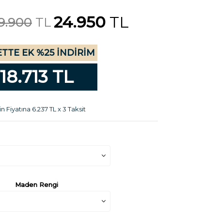
24.950
TL
9.900
TL
TTE EK %25 İNDİRİM
18.713 TL
n Fiyatına 6.237 TL x 3 Taksit
Maden Rengi