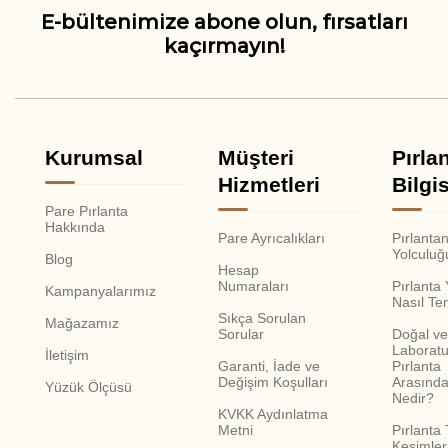
E-bültenimize abone olun, fırsatları
kaçırmayın!
Kurumsal
Müşteri
Pırla
Hizmetleri
Bilgis
Pare Pırlanta
Hakkında
Pare Ayrıcalıkları
Pırlanta
Yolculuğ
Blog
Hesap
Numaraları
Pırlanta
Kampanyalarımız
Nasıl Te
Sıkça Sorulan
Mağazamız
Sorular
Doğal ve
Laboratu
İletişim
Garanti, İade ve
Pırlanta
Değişim Koşulları
Arasında
Yüzük Ölçüsü
Nedir?
KVKK Aydınlatma
Metni
Pırlanta 
Kesimler