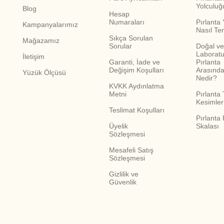
Yolculuğ
Blog
Hesap
Numaraları
Pırlanta
Kampanyalarımız
Nasıl Te
Sıkça Sorulan
Mağazamız
Sorular
Doğal ve
Laboratu
İletişim
Garanti, İade ve
Pırlanta
Değişim Koşulları
Arasında
Yüzük Ölçüsü
Nedir?
KVKK Aydınlatma
Metni
Pırlanta 
Kesimler
Teslimat Koşulları
Pırlanta
Üyelik
Skalası
Sözleşmesi
Mesafeli Satış
Sözleşmesi
Gizlilik ve
Güvenlik