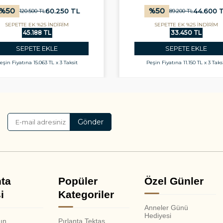
%
50
%
50
60.250
TL
44.600
T
120.500
TL
89.200
TL
SEPETTE EK %25 İNDİRİM
SEPETTE EK %25 İNDİRİM
45.188 TL
33.450 TL
SEPETE EKLE
SEPETE EKLE
eşin Fiyatına
15.063 TL x 3 Taksit
Peşin Fiyatına
11.150 TL x 3 Taks
Gönder
nta
Popüler
Özel Günler
i
Kategoriler
Anneler Günü
Hediyesi
nın
Pırlanta Tektaş