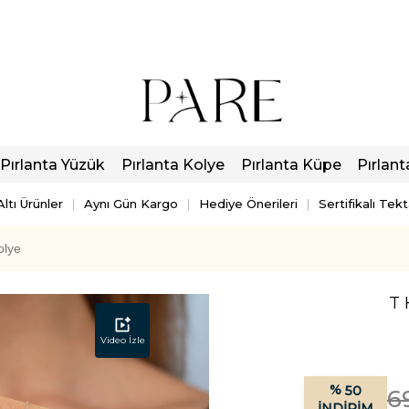
Pırlanta Yüzük
Pırlanta Kolye
Pırlanta Küpe
Pırlant
ltı Ürünler
Aynı Gün Kargo
Hediye Önerileri
Sertifikalı Tek
olye
T 
Video İzle
%
50
6
İNDIRIM