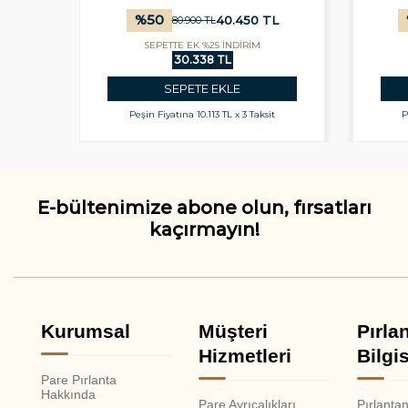
%
50
L
40.450
TL
80.900
TL
SEPETTE EK %25 İNDİRİM
30.338 TL
SEPETE EKLE
t
Peşin Fiyatına
10.113 TL x 3 Taksit
P
E-bültenimize abone olun, fırsatları
kaçırmayın!
Kurumsal
Müşteri
Pırla
Hizmetleri
Bilgis
Pare Pırlanta
Hakkında
Pare Ayrıcalıkları
Pırlanta