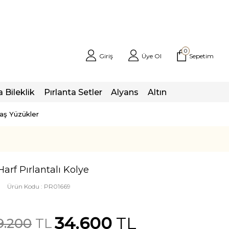
0
Giriş
Üye Ol
Sepetim
a Bileklik
Pırlanta Setler
Alyans
Altın
taş Yüzükler
Harf Pırlantalı Kolye
Ürün Kodu :
PR01669
34.600
TL
9.200
TL