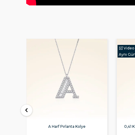
Video
Aynı Gü
 Kolye
A Harf Pırlanta Kolye
0,41 K