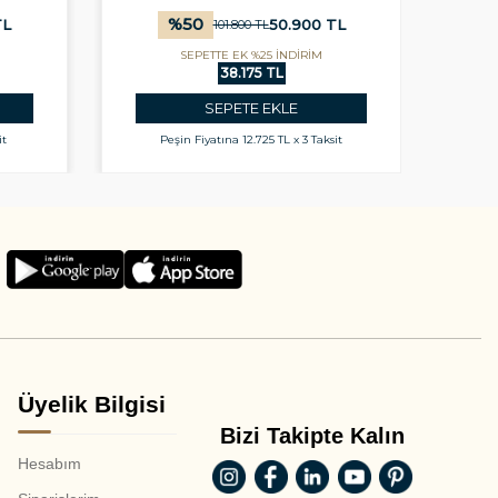
%
50
L
50.900
TL
101.800
TL
SEPETTE EK %25 İNDİRİM
38.175 TL
SEPETE EKLE
it
Peşin Fiyatına
12.725 TL x 3 Taksit
Üyelik Bilgisi
Bizi Takipte Kalın
Hesabım