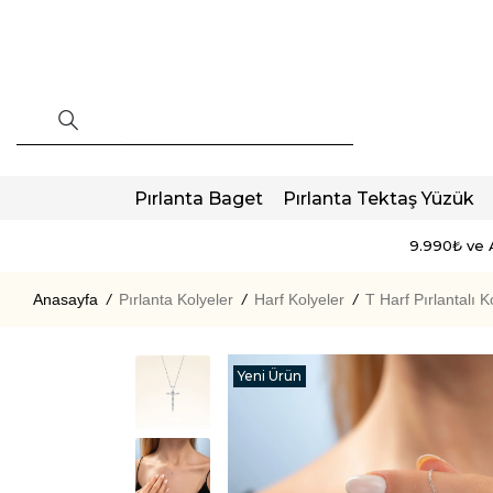
Pırlanta Baget
Pırlanta Tektaş Yüzük
9.990₺ ve A
Anasayfa
/
Pırlanta Kolyeler
/
Harf Kolyeler
/
T Harf Pırlantalı K
Yeni Ürün