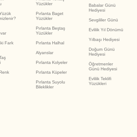
u
Yüzükler
Babalar Günü
Hediyesi
 Yüzük
Pırlanta Baget
mizlenir?
Yüzükler
Sevgililer Günü
Pırlanta Beştaş
Evlilik Yıl Dönümü
var
Yüzükler
Yılbaşı Hediyesi
ki Fark
Pırlanta Halhal
Doğum Günü
Alyanslar
Hediyesi
Taş
i
Pırlanta Kolyeler
Öğretmenler
Günü Hediyesi
 Renk
Pırlanta Küpeler
Evlilik Teklifi
Pırlanta Suyolu
Yüzükleri
Bileklikler