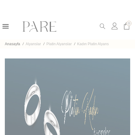
0
Anasayfa
/
Alyanslar
/
Platin Alyanslar
/
Kadın Platin Alyans