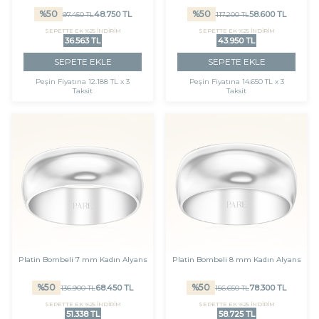
%
50
%
50
48.750
TL
58.600
TL
97.450
TL
117.200
TL
SEPETTE EK %25 İNDİRİM
SEPETTE EK %25 İNDİRİM
36.563 TL
43.950 TL
SEPETE EKLE
SEPETE EKLE
Peşin Fiyatına
12.188 TL x 3
Peşin Fiyatına
14.650 TL x 3
Taksit
Taksit
Platin Bombeli 7 mm Kadın Alyans
Platin Bombeli 8 mm Kadın Alyans
%
50
%
50
68.450
TL
78.300
TL
136.900
TL
156.650
TL
SEPETTE EK %25 İNDİRİM
SEPETTE EK %25 İNDİRİM
51.338 TL
58.725 TL