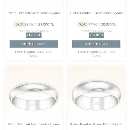
Platin Bombeli 3 mm Kadın Alyans
Platin Bombeli 4 mm Kadın Alyans
%
50
%
50
29.000
TL
38.850
TL
58.000
TL
77.750
TL
SEPETTE EK %25 İNDİRİM
SEPETTE EK %25 İNDİRİM
21.750 TL
29.138 TL
SEPETE EKLE
SEPETE EKLE
Peşin Fiyatına
7.250 TL x 3
Peşin Fiyatına
9.713 TL x 3
Taksit
Taksit
Platin Bombeli 5 mm Kadın Alyans
Platin Bombeli 6 mm Kadın Alyans