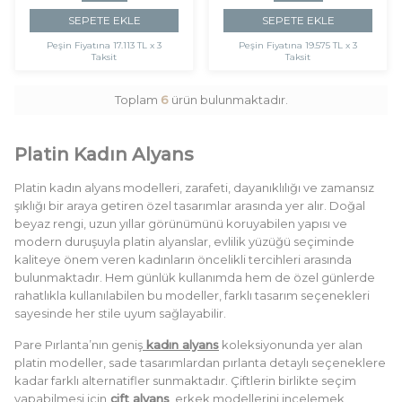
SEPETE EKLE
SEPETE EKLE
Peşin Fiyatına
17.113 TL x 3
Peşin Fiyatına
19.575 TL x 3
Taksit
Taksit
Toplam
6
ürün bulunmaktadır.
Platin Kadın Alyans
Platin kadın alyans modelleri, zarafeti, dayanıklılığı ve zamansız
şıklığı bir araya getiren özel tasarımlar arasında yer alır. Doğal
beyaz rengi, uzun yıllar görünümünü koruyabilen yapısı ve
modern duruşuyla platin alyanslar, evlilik yüzüğü seçiminde
kaliteye önem veren kadınların öncelikli tercihleri arasında
bulunmaktadır. Hem günlük kullanımda hem de özel günlerde
rahatlıkla kullanılabilen bu modeller, farklı tasarım seçenekleri
sayesinde her stile uyum sağlayabilir.
Pare Pırlanta’nın geniş
kadın alyans
koleksiyonunda yer alan
platin modeller, sade tasarımlardan pırlanta detaylı seçeneklere
kadar farklı alternatifler sunmaktadır. Çiftlerin birlikte seçim
yapabilmesi için
çift alyans
, erkek modellerini incelemek