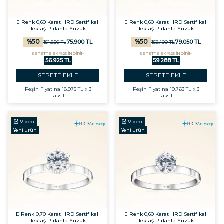
E Renk 0,60 Karat HRD Sertifikalı
E Renk 0,60 Karat HRD Sertifikalı
Tektaş Pırlanta Yüzük
Tektaş Pırlanta Yüzük
%
50
%
50
75.900
TL
79.050
TL
151.850
TL
158.100
TL
SEPETTE EK %25 İNDİRİM
SEPETTE EK %25 İNDİRİM
56.925 TL
59.288 TL
SEPETE EKLE
SEPETE EKLE
Peşin Fiyatına
18.975 TL x 3
Peşin Fiyatına
19.763 TL x 3
Taksit
Taksit
Video
Video
Yeni Ürün
Yeni Ürün
E Renk 0,70 Karat HRD Sertifikalı
E Renk 0,60 Karat HRD Sertifikalı
Tektaş Pırlanta Yüzük
Tektaş Pırlanta Yüzük