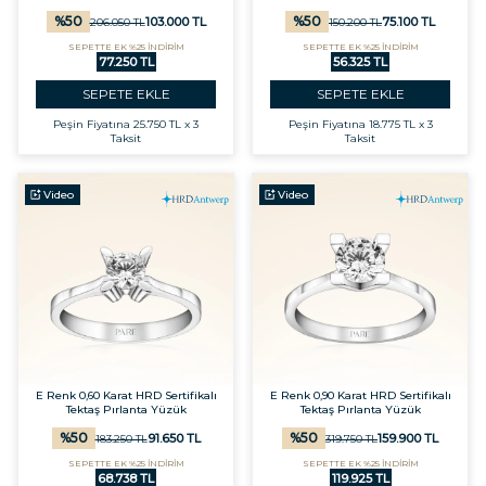
%
50
%
50
103.000
TL
75.100
TL
206.050
TL
150.200
TL
SEPETTE EK %25 İNDİRİM
SEPETTE EK %25 İNDİRİM
77.250 TL
56.325 TL
SEPETE EKLE
SEPETE EKLE
Peşin Fiyatına
25.750 TL x 3
Peşin Fiyatına
18.775 TL x 3
Taksit
Taksit
Video
Video
E Renk 0,60 Karat HRD Sertifikalı
E Renk 0,90 Karat HRD Sertifikalı
Tektaş Pırlanta Yüzük
Tektaş Pırlanta Yüzük
%
50
%
50
91.650
TL
159.900
TL
183.250
TL
319.750
TL
SEPETTE EK %25 İNDİRİM
SEPETTE EK %25 İNDİRİM
68.738 TL
119.925 TL