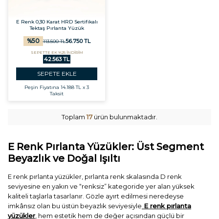
E Renk 0,30 Karat HRD Sertifikalı
Tektaş Pırlanta Yüzük
%
50
56.750
TL
113.500
TL
SEPETTE EK %25 İNDİRİM
42.563 TL
SEPETE EKLE
Peşin Fiyatına
14.188 TL x 3
Taksit
Toplam
17
ürün bulunmaktadır.
E Renk Pırlanta Yüzükler: Üst Segment
Beyazlık ve Doğal Işıltı
E renk pırlanta yüzükler, pırlanta renk skalasında D renk
seviyesine en yakın ve “renksiz” kategoride yer alan yüksek
kaliteli taşlarla tasarlanır. Gözle ayırt edilmesi neredeyse
imkânsız olan bu üstün beyazlık seviyesiyle
E renk pırlanta
yüzükler
, hem estetik hem de değer açısından güçlü bir