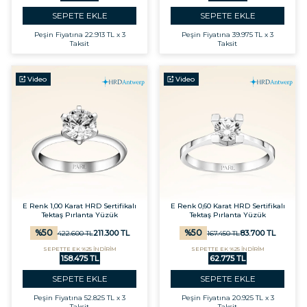
SEPETE EKLE
SEPETE EKLE
Peşin Fiyatına
22.913 TL x 3
Peşin Fiyatına
39.975 TL x 3
Taksit
Taksit
Video
Video
E Renk 1,00 Karat HRD Sertifikalı
E Renk 0,60 Karat HRD Sertifikalı
Tektaş Pırlanta Yüzük
Tektaş Pırlanta Yüzük
%
50
%
50
211.300
TL
83.700
TL
422.600
TL
167.450
TL
SEPETTE EK %25 İNDİRİM
SEPETTE EK %25 İNDİRİM
158.475 TL
62.775 TL
SEPETE EKLE
SEPETE EKLE
Peşin Fiyatına
52.825 TL x 3
Peşin Fiyatına
20.925 TL x 3
Taksit
Taksit