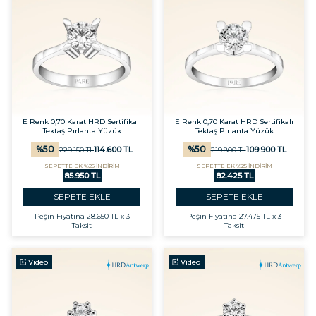
E Renk 0,70 Karat HRD Sertifikalı
E Renk 0,70 Karat HRD Sertifikalı
Tektaş Pırlanta Yüzük
Tektaş Pırlanta Yüzük
%
50
%
50
114.600
TL
109.900
TL
229.150
TL
219.800
TL
SEPETTE EK %25 İNDİRİM
SEPETTE EK %25 İNDİRİM
85.950 TL
82.425 TL
SEPETE EKLE
SEPETE EKLE
Peşin Fiyatına
28.650 TL x 3
Peşin Fiyatına
27.475 TL x 3
Taksit
Taksit
Video
Video