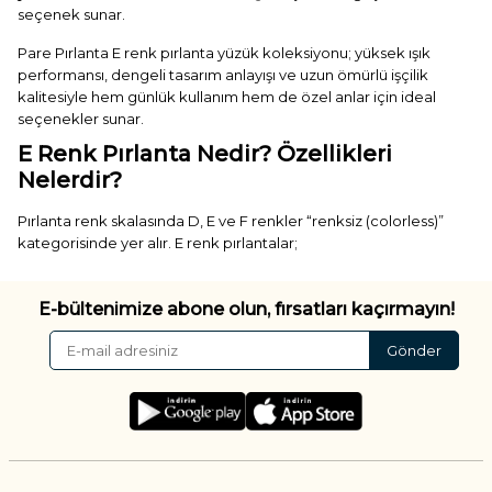
seçenek sunar.
Pare Pırlanta E renk pırlanta yüzük koleksiyonu; yüksek ışık
performansı, dengeli tasarım anlayışı ve uzun ömürlü işçilik
kalitesiyle hem günlük kullanım hem de özel anlar için ideal
seçenekler sunar.
E Renk Pırlanta Nedir? Özellikleri
Nelerdir?
Pırlanta renk skalasında D, E ve F renkler “renksiz (colorless)”
kategorisinde yer alır. E renk pırlantalar;
✓ D renge çok yakın, neredeyse kusursuz beyazlığa sahiptir
✓ Işığı güçlü şekilde yansıtır
E-bültenimize abone olun, fırsatları kaçırmayın!
✓ Üst segment kalite sınıfında yer alır
✓ Fiyat-performans açısından dengeli bir seçenektir
Gönder
Bu nedenle E renk pırlanta yüzükler, hem yüksek kalite hem de
akıllı yatırım arayanlar için ideal bir tercihtir.
E Renk Pırlanta Yüzük Modelleri: Saf
Işıltının Dengeli Seçenekleri