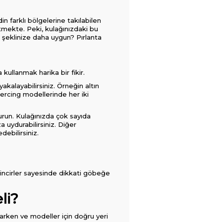
in farklı bölgelerine takılabilen
etmekte. Peki, kulağınızdaki bu
üz şeklinize daha uygun? Pırlanta
a kullanmak harika bir fikir.
kalayabilirsiniz. Örneğin altın
piercing modellerinde her iki
urun. Kulağınızda çok sayıda
a uydurabilirsiniz. Diğer
ebilirsiniz.
 zincirler sayesinde dikkati göbeğe
li?
akarken ve modeller için doğru yeri