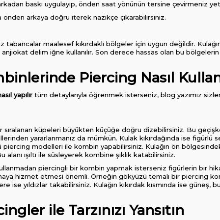
rkadan baskı uygulayıp, önden saat yönünün tersine çevirmeniz yete
a önden arkaya doğru iterek nazikçe çıkarabilirsiniz.
 tabancalar maalesef kıkırdaklı bölgeler için uygun değildir. Kulağın
 anjiokat delim iğne kullanılır. Son derece hassas olan bu bölgeleri
nlerinde Piercing Nasıl Kullanı
sıl yapılır
tüm detaylarıyla öğrenmek isterseniz, blog yazımız sizle
ralanan küpeleri büyükten küçüğe doğru dizebilirsiniz. Bu geçişken ış
killerinden yararlanmanız da mümkün. Kulak kıkırdağında ise figürlü se
ü piercing modelleri ile kombin yapabilirsiniz. Kulağın ön bölgesindeki
anı ışıltı ile süsleyerek kombine şıklık katabilirsiniz.
kullanmadan piercingli bir kombin yapmak isterseniz figürlerin bir hik
aya hizmet etmesi önemli. Örneğin gökyüzü temalı bir piercing komb
ere ise yıldızlar takabilirsiniz. Kulağın kıkırdak kısmında ise güneş, b
cingler ile Tarzınızı Yansıtın