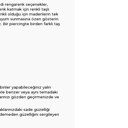
Şimdi rengarenk seçenekler,
nk katmak için renkli taşlı
nkli olduğu için madenlerin tek
in uyum sunmasına özen gösterin.
z. Bir piercingte birden farklı taş
inler yapabileceğiniz yalın
llikle benzer veya aynı temadaki
larınızı gözden geçirmenizde ve
larınızdaki sade güzelliği
ım” demeden güzelliğini sergileyen