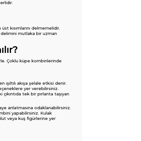
rlidir.
 üst kısımlarını delmemelidir.
n delimini mutlaka bir uzman
lır?
rle. Çoklu küpe kombinlerinde
ıltılı akışa şelale etkisi denir.
çeneklere yer verebilirsiniz.
 çıkıntıda tek bir pırlanta taşıyan
aye anlatmasına odaklanabilirsiniz.
ini yapabilirsiniz. Kulak
ulut veya kuş figürlerine yer