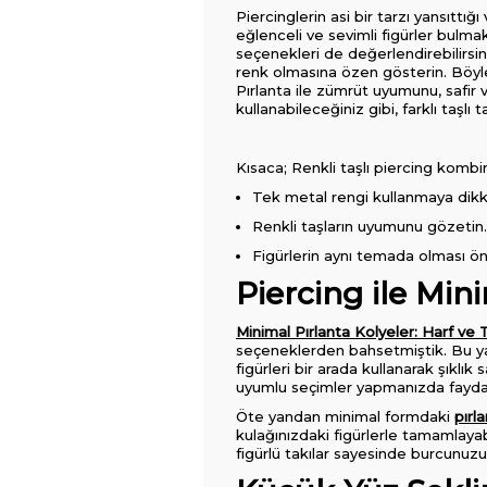
Piercinglerin asi bir tarzı yansıttı
eğlenceli ve sevimli figürler bulma
seçenekleri de değerlendirebilirsi
renk olmasına özen gösterin. Böyle
Pırlanta ile zümrüt uyumunu, safir ve
kullanabileceğiniz gibi, farklı taşlı
Kısaca; Renkli taşlı piercing kombi
Tek metal rengi kullanmaya dikk
Renkli taşların uyumunu gözetin.
Figürlerin aynı temada olması ö
Piercing ile Min
Minimal Pırlanta Kolyeler: Harf v
seçeneklerden bahsetmiştik. Bu yalı
figürleri bir arada kullanarak şık
uyumlu seçimler yapmanızda fayda
Öte yandan minimal formdaki
pırl
kulağınızdaki figürlerle tamamlayabil
figürlü takılar sayesinde burcunuzu, 