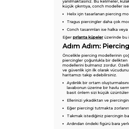
yanılmaktasınız. Bu kelimeler, kulak
küçük çıkıntıya, conch modeller ise
Helix için tasarlanan piercing m
Tragus piercingler daha çok mo
Conch tasarımları ise halka veya 
Eğer
pırlanta küpeler
üzerinde bu i
Adım Adım: Piercing N
Öncelikle piercing modellerinin çoğu
piercingler çoğunlukla bir delikten g
modellerini bulmanız zordur. Özelli
ve güvenlik için ilk olarak vücudunu
haritamızı takip edebilirsiniz.
Aydınlık bir ortam oluşturmalısı
lavabonun üzerine bir havlu serm
basit önlem sizi küçük üzüntüler
Ellerinizi yıkadıktan ve piercingin
Eğer piercingi tutmakta zorlanırsa
Takmak istediğiniz piercingin ba
Ardından öndeki figürü bara yerl