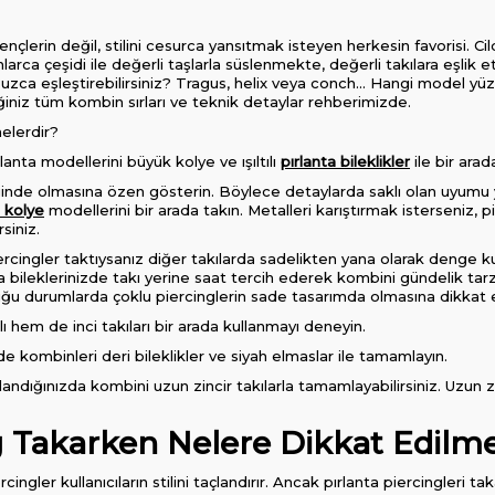
nçlerin değil, stilini cesurca yansıtmak isteyen herkesin favorisi. Cild
larca çeşidi ile değerli taşlarla süslenmekte, değerli takılara eşlik 
usursuzca eşleştirebilirsiniz? Tragus, helix veya conch... Hangi model y
ğiniz tüm kombin sırları ve teknik detaylar rehberimizde.
nelerdir?
rlanta modellerini büyük kolye ve ışıltılı
pırlanta bileklikler
ile bir arad
ginde olmasına özen gösterin. Böylece detaylarda saklı olan uyumu ya
a kolye
modellerini bir arada takın. Metalleri karıştırmak isterseniz, 
rsiniz.
ercingler taktıysanız diğer takılarda sadelikten yana olarak denge k
da bileklerinizde takı yerine saat tercih ederek kombini gündelik tarz
duğu durumlarda çoklu piercinglerin sade tasarımda olmasına dikkat ed
lı hem de inci takıları bir arada kullanmayı deneyin.
de kombinleri deri bileklikler ve siyah elmaslar ile tamamlayın.
llandığınızda kombini uzun zincir takılarla tamamlayabilirsiniz. Uzun
g Takarken Nelere Dikkat Edilme
ingler kullanıcıların stilini taçlandırır. Ancak pırlanta piercingleri t