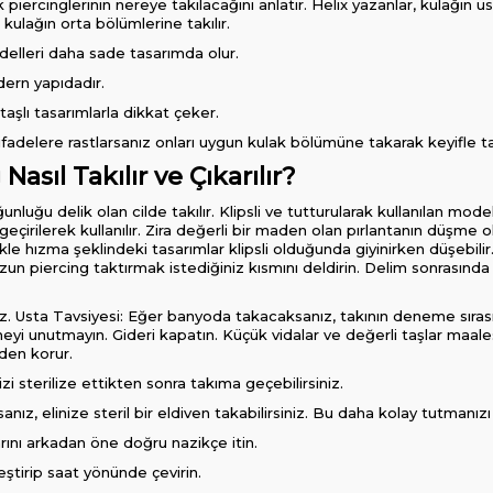
 piercinglerinin nereye takılacağını anlatır. Helix yazanlar, kulağın 
 kulağın orta bölümlerine takılır.
odelleri daha sade tasarımda olur.
dern yapıdadır.
taşlı tasarımlarla dikkat çeker.
fadelere rastlarsanız onları uygun kulak bölümüne takarak keyifle taş
asıl Takılır ve Çıkarılır?
nluğu delik olan cilde takılır. Klipsli ve tutturularak kullanılan mode
eçirilerek kullanılır. Zira değerli bir maden olan pırlantanın düşme ola
kle hızma şeklindeki tasarımlar klipsli olduğunda giyinirken düşebili
zun piercing taktırmak istediğiniz kısmını deldirin. Delim sonrasında 
nız. Usta Tavsiyesi: Eğer banyoda takacaksanız, takının deneme sıra
eyi unutmayın. Gideri kapatın. Küçük vidalar ve değerli taşlar maale
den korur.
izi sterilize ettikten sonra takıma geçebilirsiniz.
nız, elinize steril bir eldiven takabilirsiniz. Bu daha kolay tutmanızı
rını arkadan öne doğru nazikçe itin.
eştirip saat yönünde çevirin.