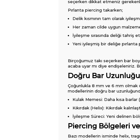
seçerken dikkat etmeniz gerekenl
Pırlanta piercing takarken;
Delik kısmının tam olarak iyileşm
Her zaman cilde uygun malzemeleri
İyileşme sırasında deliği tahriş 
Yeni iyileşmiş bir deliğe pırlant
Birçoğumuz takı seçerken bar boyu 
acaba uyar mı diye endişeleniriz. B
Doğru Bar Uzunluğu
Çoğunlukla 8 mm ve 6 mm olmak üzer
modellerinin doğru bar uzunluğund
Kulak Memesi: Daha kısa barlar
Kıkırdak (Helix): Kıkırdak kalınla
İyileşme Süreci: Yeni delinen bölg
Piercing Bölgeleri ve
Bazı modellerin isminde helix, tragu