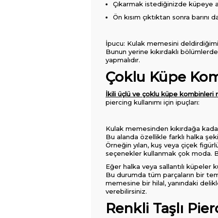
Çıkarmak istediğinizde küpeye a
Ön kısım çıktıktan sonra barını d
İpucu: Kulak memesini deldirdiğimiz
Bunun yerine kıkırdaklı bölümlerde
yapmalıdır.
Çoklu Küpe Kombi
İkili üçlü ve çoklu küpe kombinleri na
piercing kullanımı için ipuçları:
Kulak memesinden kıkırdağa kadar sı
Bu alanda özellikle farklı halka şe
Örneğin yılan, kuş veya çiçek figürl
seçenekler kullanmak çok moda. Bu al
Eğer halka veya sallantılı küpeler 
Bu durumda tüm parçaların bir tem
memesine bir hilal, yanındaki delikl
verebilirsiniz.
Renkli Taşlı Pier