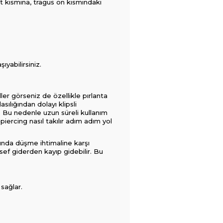
üst kısmına, tragus ön kısmındaki
ıyabilirsiniz.
ller görseniz de özellikle pırlanta
sılığından dolayı klipsli
r. Bu nedenle uzun süreli kullanım
piercing nasıl takılır adım adım yol
sında düşme ihtimaline karşı
sef giderden kayıp gidebilir. Bu
 sağlar.