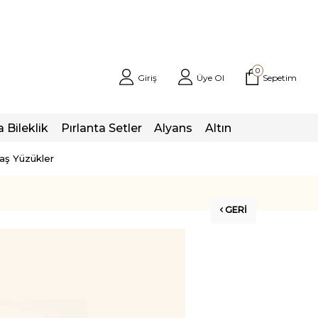
0
Giriş
Üye Ol
Sepetim
a Bileklik
Pırlanta Setler
Alyans
Altın
taş Yüzükler
GERI