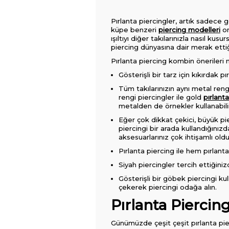
Pırlanta piercingler, artık sadece ge
küpe benzeri
piercing modelleri
on
ışıltıyı diğer takılarınızla nasıl k
piercing dünyasına dair merak etti
Pırlanta piercing kombin önerileri 
Gösterişli bir tarz için kıkırdak pı
Tüm takılarınızın aynı metal ren
rengi piercingler ile gold
pırlant
metalden de örnekler kullanabili
Eğer çok dikkat çekici, büyük pi
piercingi bir arada kullandığınız
aksesuarlarınız çok ihtişamlı ol
Pırlanta piercing ile hem pırlanta
Siyah piercingler tercih ettiğiniz
Gösterişli bir göbek piercingi ku
çekerek piercingi odağa alın.
Pırlanta Piercin
Günümüzde çeşit çeşit pırlanta pierc