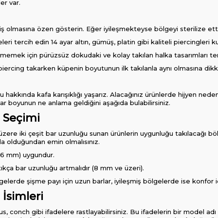
er var.
iş olmasına özen gösterin. Eğer iyileşmekteyse bölgeyi sterilize etti
 tercih edin 14 ayar altın, gümüş, platin gibi kaliteli piercingleri ku
etmemek için pürüzsüz dokudaki ve kolay takılan halka tasarımları ter
a piercing takarken küpenin boyutunun ilk takılanla aynı olmasına dikk
hakkında kafa karışıklığı yaşarız. Alacağınız ürünlerde hijyen nede
ar boyunun ne anlama geldiğini aşağıda bulabilirsiniz.
 Seçimi
e iki çeşit bar uzunluğu sunan ürünlerin uygunluğu takılacağı bölg
a olduğundan emin olmalısınız.
 (6 mm) uygundur.
ştıkça bar uzunluğu artmalıdır (8 mm ve üzeri).
elerde şişme payı için uzun barlar, iyileşmiş bölgelerde ise konfor içi
 İsimleri
s, conch gibi ifadelere rastlayabilirsiniz. Bu ifadelerin bir model ad