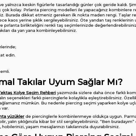
ğı ve yalnızca keskin figürlerle tasarlandığı günler çok geride kaldı. 
k çok kolay. Pırlanta piercing modelleri ile yapacağınız kombinlere re
niz. Burada dikkat etmeniz gereken ilk nokta maden rengi. Taşlar re
ce kaos yerine şıklık sergileyebilirsiniz. Öte yandan taş renklerin
 pırlanta birlikteliğini renkli taş seçimlerinizde değerlendirebilirsini
 takıları da yan yana kombinleyebilirsiniz.
nlerinde;
at edin.
nemli.
imal Takılar Uyum Sağlar Mı?
e Tektaş Kolye Seçim Rehberi
yazımızda sizlere daha önce farklı komb
n seçenekleri farklı piercinglerle kolaylıkla eşleştirebilirsiniz. Öze
lık sağlamanız mümkün. Bu nedenle piercing seçimi yaparken kolye uç
 var.
anta yüzükler
de piercinglerle kombinlenmeye oldukça uygun. Parmak
ir, yalın şıklığınızla kibar bir stil sergileyebilirsiniz. “Ben buraday
hobilerinizi, yaşam mesajlarınızı takılarınızla duyurabilirsiniz.