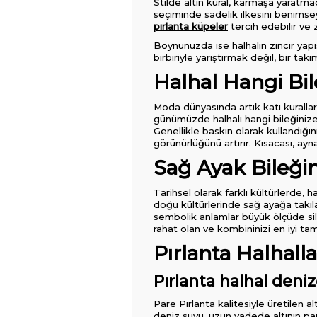
Stilde altın kural, karmaşa yaratma
seçiminde sadelik ilkesini benimseyeb
pırlanta küpeler
tercih edebilir ve z
Boynunuzda ise halhalın zincir yapıs
birbiriyle yarıştırmak değil, bir takı
Halhal Hangi Bil
Moda dünyasında artık katı kurallar
günümüzde halhalı hangi bileğinize 
Genellikle baskın olarak kullandığ
görünürlüğünü artırır. Kısacası, ayn
Sağ Ayak Bileği
Tarihsel olarak farklı kültürlerde, 
doğu kültürlerinde sağ ayağa takılan
sembolik anlamlar büyük ölçüde sili
rahat olan ve kombininizi en iyi tam
Pırlanta Halhall
Pırlanta halhal deni
Pare Pırlanta kalitesiyle üretilen a
deniz suyu, uzun vadede altının parl