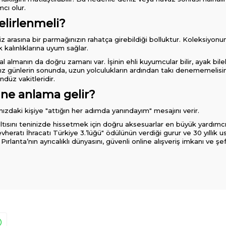
mcı olur.
belirlenmeli?
ğiniz arasına bir parmağınızın rahatça girebildiği bolluktur. Koleksiyo
ek kalınlıklarına uyum sağlar.
l almanın da doğru zamanı var. İşinin ehli kuyumcular bilir, ayak bil
z günlerin sonunda, uzun yolculukların ardından takı denememelisiniz
düz vakitleridir.
 ne anlama gelir?
nızdaki kişiye "attığın her adımda yanındayım" mesajını verir.
ışıltısını teninizde hissetmek için doğru aksesuarlar en büyük yardımc
heratı İhracatı Türkiye 3.’lüğü" ödülünün verdiği gurur ve 30 yıllık u
rlanta’nın ayrıcalıklı dünyasını, güvenli online alışveriş imkanı ve şef