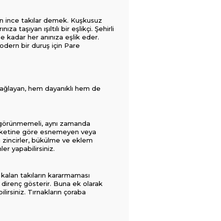
 eden ince takılar demek. Kuşkusuz
ıza taşıyan ışıltılı bir eşlikçi. Şehirli
e kadar her anınıza eşlik eder.
modern bir duruş için Pare
m sağlayan, hem dayanıklı hem de
l görünmemeli, aynı zamanda
hareketine göre esnemeyen veya
i zincirler, bükülme ve eklem
er yapabilirsiniz.
z kalan takıların kararmaması
şı direnç gösterir. Buna ek olarak
lirsiniz. Tırnakların çoraba