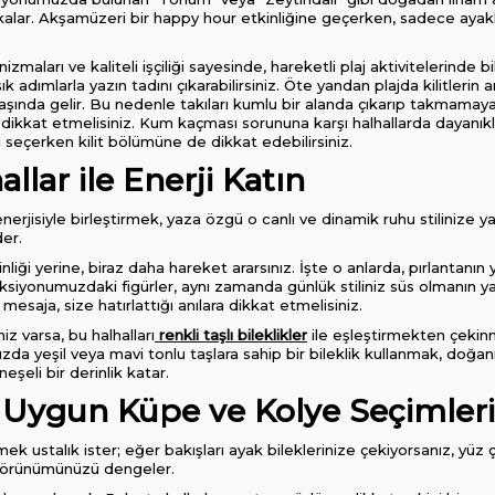
alar. Akşamüzeri bir happy hour etkinliğine geçerken, sadece ayakka
izmaları ve kaliteli işçiliği sayesinde, hareketli plaj aktivitelerind
 adımlarla yazın tadını çıkarabilirsiniz. Öte yandan plajda kilitlerin ar
başında gelir. Bu nedenle takıları kumlu bir alanda çıkarıp takmam
ikkat etmelisiniz. Kum kaçması sorununa karşı halhallarda dayanıklı
ı seçerken kilit bölümüne de dikkat edebilirsiniz.
allar ile Enerji Katın
 enerjisiyle birleştirmek, yaza özgü o canlı ve dinamik ruhu stilinize y
der.
liği yerine, biraz daha hareket ararsınız. İşte o anlarda, pırlantanın
ksiyonumuzdaki figürler, aynı zamanda günlük stiliniz süs olmanın yanı
mesaja, size hatırlattığı anılara dikkat etmelisiniz.
iz varsa, bu halhalları
renkli taşlı bileklikler
ile eşleştirmekten çekinm
nuzda yeşil veya mavi tonlu taşlara sahip bir bileklik kullanmak, doğa
 neşeli bir derinlik katar.
 Uygun Küpe ve Kolye Seçimleri
k ustalık ister; eğer bakışları ayak bileklerinize çekiyorsanız, yüz
görünümünüzü dengeler.