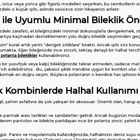
otus veya yonca gibi figürlü modelleri seçerken, bu sembollerin sizi
eki o küçük ışıltı, aslında sessizce sizin hikayenizi anlatır.
 ile Uyumlu Minimal Bileklik Öne
nizdeki zarafeti, el bileğinizdeki minimal dokunuşlarla dengelemek, sti
, abartıya kaçmadan desteklemenin yolu doğru bileklik seçiminden geç
 kuralı artık yerini "dengeli zıtlıklara" bıraktı. Ancak ışıltı söz ko
rumakta. Eğer bileğinizde ince zincirli, tektaş detaylı bir halhal ter
pırlanta bileklikler
kullanabilirsiniz.
in bir yusufçuk veya kalp) bilekliğinizde tekrar etmeden, sadece mat
ih edebilirsiniz.. Bu, çabasız şıklık trendine uygun bir kombin olur. Öz
mak en doğru seçim. Böylece pırlantanın o kendine has ışıltısını kor
k Kombinlerde Halhal Kullanımı
l, şehrin asfaltına da çok yakışan bir aksesuar. Önemli olan, hangi ay
 parmak arası terlikler ve sandaletler gelirdi. Ancak bugünün moda 
enim pantolon ve bilekte parıldayan ince bir pırlanta zincir, şehirli 
. Pareo ve mayolarınızla kullandığınızda, halhalınızın deniz suyu ve
eksiyonumuzda bulunan "Tohum" veya "Zeytindalı" gibi doğadan ilham al