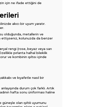
n için ne ifade ettiğini de
rileri
linizde akıcı bir uyum yaratır.
er.
nusu olduğunda, metallerin ve
cih ettiyseniz, kolunuzda da benzer
eryal rengi (rose, beyaz veya sarı
ellikle pırlanta halhal bileklik
ur ve kombinin ışıltısı içinde
akkabı ve kıyafetle nasıl bir
anlayışında durum çok farklı. Artık
kadının hafta sonu üniforması haline
 güneşle olan ışıltılı uyumunu
an tasarımlar, plajın o natürel