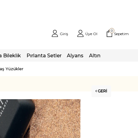
0
Giriş
Üye Ol
Sepetim
a Bileklik
Pırlanta Setler
Alyans
Altın
taş Yüzükler
GERI