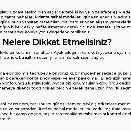
kumaşlar, rüzgara teslim olan saçlar ve tabii ki bu yalın zarafete eşlik
pırlanta halhallar.
Pırlanta halhal modelleri
, güneşin enerjisini adımların
zgür ruhunu yansıtan tasarımları, plaj partilerinden akşam yemeklerin
ttığı o büyük etkiyi hafife almamak gerekir. Siz de zarafet, ışıltı ve 
le tasarladığı koleksiyonu değerlendirebilirsiniz.
 Nelere Dikkat Etmelisiniz?
nforlu bir kullanımın anahtarı. Ayak bileğinin hareketli yapısına uyu
 etmek, bu ışıltının uzun yıllar sizinle kalmasını sağlar.
yana edindiğimiz tecrübeyle biliyoruz ki, bir mücevher sadece güze
anız gereken nokta zincir yapısı ve ayar payı olmalı. Bileğinizin 
konforunuzu kısıtlayabilir. Ayrıca biz kuyumcuların dolu örgü dediğ
nemeye dirençli tok zincirleri tercih ederek daha uzun ömürlü seçiml
litesi. Yazın nem, tuzlu su ve güneş kremleri gibi dış etkenlere maru
, altın ve pırlantadan üretilen halhal modelleri, bu zorlu koşullara kar
ince bir çorap geçirip, taşı tutan tırnakların mıhlamasını kontrol edebi
rekir.