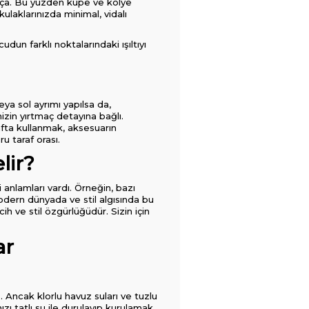
arça. Bu yüzden küpe ve kolye
kulaklarınızda minimal, vidalı
udun farklı noktalarındaki ışıltıyı
ya sol ayrımı yapılsa da,
izin yırtmaç detayına bağlı.
afta kullanmak, aksesuarın
u taraf orası.
lir?
 anlamları vardı. Örneğin, bazı
 modern dünyada ve stil algısında bu
 ve stil özgürlüğüdür. Sizin için
ar
z. Ancak klorlu havuz suları ve tuzlu
zı tatlı su ile durulayıp kurulamak,