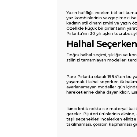
Yazın hafifliği; incelen titil tiril 
yaz kombinlerinin vazgeçilmezi ise 
kadının stil dinamizmini ve yazın ö
Özellikle küçük bir pırlantanın yara
Pırlanta’nın 30 yılı aşkın tecrübesiy
Halhal Seçerken
Doğru halhal seçimi, şıklığın ve ko
stilinizi tamamlayan modelleri tercih
Pare Pırlanta olarak 1994’ten bu 
yaşamalı. Halhal seçerken ilk bakm
ayarlanamayan modeller gün içinde 
hareketlerine daha dayanıklıdır. Es
İkinci kritik nokta ise materyal ka
gerekir. Bijuteri ürünlerinin aksine
taşlı seçenekleri incelerken elinize 
takılmaması, çorabın kaçmaması ge