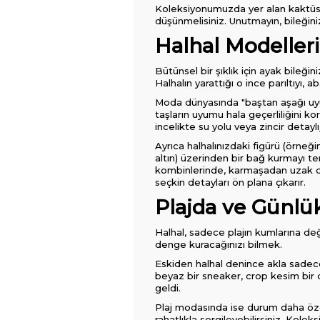
Koleksiyonumuzda yer alan kaktüs, l
düşünmelisiniz. Unutmayın, bileğinizd
Halhal Modelleri
Bütünsel bir şıklık için ayak bileği
Halhalın yarattığı o ince parıltıyı
Moda dünyasında "baştan aşağı uyum"
taşların uyumu hala geçerliliğini ko
incelikte su yolu veya zincir detaylı
Ayrıca halhalınızdaki figürü (örneğ
altın) üzerinden bir bağ kurmayı terc
kombinlerinde, karmaşadan uzak dur
seçkin detayları ön plana çıkarır.
Plajda ve Günlü
Halhal, sadece plajın kumlarına deği
denge kuracağınızı bilmek.
Eskiden halhal denince akla sadece
beyaz bir sneaker, crop kesim bir d
geldi.
Plaj modasında ise durum daha özgür
rahatlıkla sergileyebilirsiniz. Kol