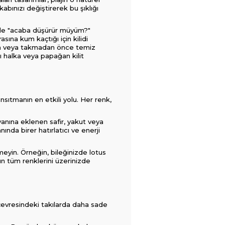
bınızı değiştirerek bu şıklığı
e bile "acaba düşürür müyüm?"
asına kum kaçtığı için kilidi
aya veya takmadan önce temiz
 halka veya papağan kilit
ansıtmanın en etkili yolu. Her renk,
 yanına eklenen safir, yakut veya
nda birer hatırlatıcı ve enerji
eyin. Örneğin, bileğinizde lotus
nın tüm renklerini üzerinizde
 çevresindeki takılarda daha sade