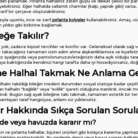
dan parlamak. Pırlanta halhalınız zaten güçlü ve dikkat çekici bir p
ilirsiniz. Eğer halhalda sallantılı charmlar (kalp, yaprak gibi) varsa, 
arif bir çerçeve oluşturabilirsiniz.
ıyla uyumlu, ince ve zarif
pırlanta kolyeler
kullanabilirsiniz. Amaç, vüc
m yıldızı gibi birbirine bağlamak.
eğe Takılır?
 yok, sadece kişisel tercihler ve konfor var. Geleneksel olarak sağ ve
takacağınız tamamen sizin adım atma alışkanlıklarınıza ve kıyafetin
ınız ayağınızda veya pantolonunuzun/eteğinizin daha açık olduğu tar
aya baktığınızda kendinizi hangi tarafta daha iyi hissediyorsanız, doğr
ne Halhal Takmak Ne Anlama Ge
halhalın takıldığı bileğin medeni durumdan sosyal statüye kadar çeşitli
 halhalın "bağlılık" veya "evlilik" işareti olduğuna inanılırdı. Ancak
ndi. Bugün sağ ayak bileğine takı takmak, tamamen estetik bir tercih
amlayan taraf hangisiyse, anlamı siz yüklersiniz.
ar Hakkında Sıkça Sorulan Sorul
zde veya havuzda kararır mı?
ltın ve pırlanta halhallar, bijuteri ürünleri gibi kolayca kararma yapma
aklığını matlaştırabilir. Bu nedenle deniz veya havuz sonrası halhalını