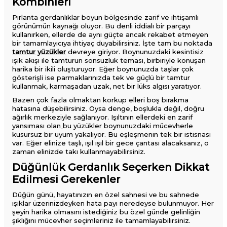
Kombinleri
Pırlanta gerdanlıklar boyun bölgesinde zarif ve ihtişamlı
görünümün kaynağı oluyor. Bu denli iddialı bir parçayı
kullanırken, ellerde de aynı güçte ancak rekabet etmeyen
bir tamamlayıcıya ihtiyaç duyabilirsiniz. İşte tam bu noktada
tamtur yüzükler
devreye giriyor. Boynunuzdaki kesintisiz
ışık akışı ile tamturun sonsuzluk teması, birbiriyle konuşan
harika bir ikili oluşturuyor. Eğer boynunuzda taşlar çok
gösterişli ise parmaklarınızda tek ve güçlü bir tamtur
kullanmak, karmaşadan uzak, net bir lüks algısı yaratıyor.
Bazen çok fazla olmaktan korkup elleri boş bırakma
hatasına düşebilirsiniz. Oysa denge, boşlukla değil, doğru
ağırlık merkeziyle sağlanıyor. Işıltının ellerdeki en zarif
yansıması olan
bu yüzükler boynunuzdaki mücevherle
kusursuz bir uyum yakalıyor. Bu eşleşmenin tek bir istisnası
var. Eğer elinize taşlı, ışıl ışıl bir gece çantası alacaksanız, o
zaman elinizde takı kullanmayabilirsiniz.
Düğünlük Gerdanlık Seçerken Dikkat
Edilmesi Gerekenler
Düğün günü, hayatınızın en özel sahnesi ve bu sahnede
ışıklar üzerinizdeyken hata payı neredeyse bulunmuyor. Her
şeyin harika olmasını istediğiniz bu özel günde gelinliğin
şıklığını mücevher seçimleriniz ile tamamlayabilirsiniz.