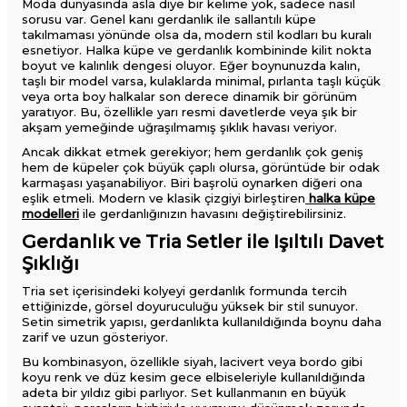
Moda dünyasında asla diye bir kelime yok, sadece nasıl
sorusu var. Genel kanı gerdanlık ile sallantılı küpe
takılmaması yönünde olsa da, modern stil kodları bu kuralı
esnetiyor. Halka küpe ve gerdanlık kombininde kilit nokta
boyut ve kalınlık dengesi oluyor. Eğer boynunuzda kalın,
taşlı bir model varsa, kulaklarda minimal, pırlanta taşlı küçük
veya orta boy halkalar son derece dinamik bir görünüm
yaratıyor. Bu, özellikle yarı resmi davetlerde veya şık bir
akşam yemeğinde uğraşılmamış şıklık havası veriyor.
Ancak dikkat etmek gerekiyor; hem gerdanlık çok geniş
hem de küpeler çok büyük çaplı olursa, görüntüde bir odak
karmaşası yaşanabiliyor. Biri başrolü oynarken diğeri ona
eşlik etmeli. Modern ve klasik çizgiyi birleştiren
halka küpe
modelleri
ile gerdanlığınızın havasını değiştirebilirsiniz.
Gerdanlık ve Tria Setler ile Işıltılı Davet
Şıklığı
Tria set içerisindeki kolyeyi gerdanlık formunda tercih
ettiğinizde, görsel doyuruculuğu yüksek bir stil sunuyor.
Setin simetrik yapısı, gerdanlıkta kullanıldığında boynu daha
zarif ve uzun gösteriyor.
Bu kombinasyon, özellikle siyah, lacivert veya bordo gibi
koyu renk ve düz kesim gece elbiseleriyle kullanıldığında
adeta bir yıldız gibi parlıyor. Set kullanmanın en büyük