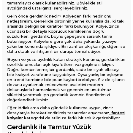
tamamlayıcı olarak kullanabilirsiniz. Böylelikle stil
avcılığındaki ustalığınızı sergileyebilirsiniz.
Gelin önce gerdanlık nedir? Kolyeden farkı nedir onu
netleştirelim. Genellikle birbirinin yerine kullanılsa da, iki takı
arasında belirgin bir karakter farkı bulunuyor. Kolye, zincir
ucundaki bir detayla köprücük kemiklerine doğru
süzülürken; gerdanlık, boynu çepeçevre sararak tenle
bütünleşiyor. Kolyelere göre çok daha yukarıda, yüzeye
yakın bir konumda ışıldıyor. Biri zarif bir akışkanlığı, diğeri ise
daha statik ve ihtişamlı bir duruşu temsil ediyor.
Boyun ve yüze aydınlık katan stratejik konumu, gerdanlıkları
özellikle omuzları açık kıyafetlerin vazgeçilmezi kılıyor.
Doğru kombinlenmiş bir gerdanlık, sade bir siyah elbiseyi
bile kraliyet zarafetine taşıyabiliyor. Oysa yanlış bir eşleşme
en trend kombine bile puan kaybettirebiliyor. Siz de ışıltının
dozunu ayarlamak, mücevherin asaletini modern
dokunuşlarla harmanlamak ve gecenin en unutulmaz
silüetini yaratmak için gerdanlık kombin önerilerimizi
değerlendirebilirsiniz.
Eğer iddialı ama daha gündelik kullanıma uygun, zincir
detaylarıyla hareketlendirilmiş tasarımlar arıyorsanız,
fantezi
kolyeler
kategorisi de stilinize farklı bir soluk getirebiliyor.
Gerdanlık ile Tamtur Yüzük