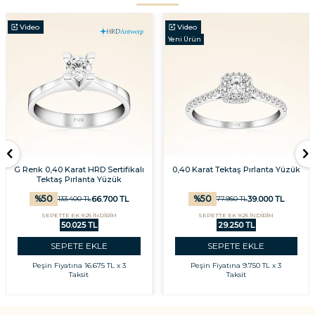
Video
Video
Yeni Ürün
G Renk 0,40 Karat HRD Sertifikalı
0,40 Karat Tektaş Pırlanta Yüzük
Tektaş Pırlanta Yüzük
%
50
%
50
66.700
TL
39.000
TL
133.400
TL
77.950
TL
SEPETTE EK %25 İNDİRİM
SEPETTE EK %25 İNDİRİM
50.025 TL
29.250 TL
SEPETE EKLE
SEPETE EKLE
Peşin Fiyatına
16.675 TL x 3
Peşin Fiyatına
9.750 TL x 3
Taksit
Taksit