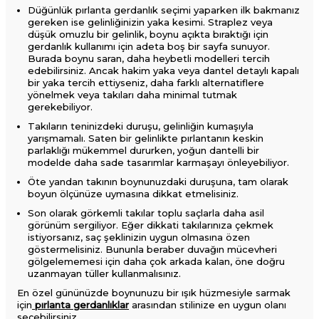
Düğünlük pırlanta gerdanlık seçimi yaparken ilk bakmanız
gereken ise gelinliğinizin yaka kesimi. Straplez veya
düşük omuzlu bir gelinlik, boynu açıkta bıraktığı için
gerdanlık kullanımı için adeta boş bir sayfa sunuyor.
Burada boynu saran, daha heybetli modelleri tercih
edebilirsiniz. Ancak hakim yaka veya dantel detaylı kapalı
bir yaka tercih ettiyseniz, daha farklı alternatiflere
yönelmek veya takıları daha minimal tutmak
gerekebiliyor.
Takıların teninizdeki duruşu, gelinliğin kumaşıyla
yarışmamalı. Saten bir gelinlikte pırlantanın keskin
parlaklığı mükemmel dururken, yoğun dantelli bir
modelde daha sade tasarımlar karmaşayı önleyebiliyor.
Öte yandan takının boynunuzdaki duruşuna, tam olarak
boyun ölçünüze uymasına dikkat etmelisiniz.
Son olarak görkemli takılar toplu saçlarla daha asil
görünüm sergiliyor. Eğer dikkati takılarınıza çekmek
istiyorsanız, saç şeklinizin uygun olmasına özen
göstermelisiniz. Bununla beraber duvağın mücevheri
gölgelememesi için daha çok arkada kalan, öne doğru
uzanmayan tüller kullanmalısınız.
En özel gününüzde boynunuzu bir ışık hüzmesiyle sarmak
için
pırlanta gerdanlıklar
arasından stilinize en uygun olanı
seçebilirsiniz.