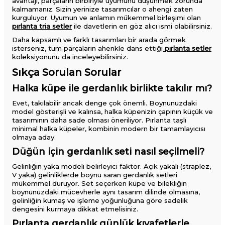
avantajı, parçaların birbiriyle uyumunu düşünmek zorunda
kalmamanız. Sizin yerinize tasarımcılar o ahengi zaten
kurguluyor. Uyumun ve anlamın mükemmel birleşimi olan
pırlanta tria setler
ile davetlerin en göz alıcı ismi olabilirsiniz.
Daha kapsamlı ve farklı tasarımları bir arada görmek
isterseniz, tüm parçaların ahenkle dans ettiği
pırlanta setler
koleksiyonunu da inceleyebilirsiniz.
Sıkça Sorulan Sorular
Halka küpe ile gerdanlık birlikte takılır mı?
Evet, takılabilir ancak denge çok önemli. Boynunuzdaki
model gösterişli ve kalınsa, halka küpenizin çapının küçük ve
tasarımının daha sade olması öneriliyor. Pırlanta taşlı
minimal halka küpeler, kombinin modern bir tamamlayıcısı
olmaya aday.
Düğün için gerdanlık seti nasıl seçilmeli?
Gelinliğin yaka modeli belirleyici faktör. Açık yakalı (straplez,
V yaka) gelinliklerde boynu saran gerdanlık setleri
mükemmel duruyor. Set seçerken küpe ve bilekliğin
boynunuzdaki mücevherle aynı tasarım dilinde olmasına,
gelinliğin kumaş ve işleme yoğunluğuna göre sadelik
dengesini kurmaya dikkat etmelisiniz.
Pırlanta gerdanlık günlük kıyafetlerle