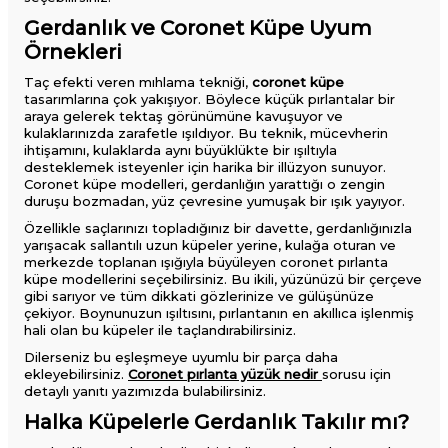
Gerdanlık ve Coronet Küpe Uyum
Örnekleri
Taç efekti veren mıhlama tekniği,
coronet küpe
tasarımlarına çok yakışıyor. Böylece küçük pırlantalar bir
araya gelerek tektaş görünümüne kavuşuyor ve
kulaklarınızda zarafetle ışıldıyor. Bu teknik, mücevherin
ihtişamını, kulaklarda aynı büyüklükte bir ışıltıyla
desteklemek isteyenler için harika bir illüzyon sunuyor.
Coronet küpe modelleri, gerdanlığın yarattığı o zengin
duruşu bozmadan, yüz çevresine yumuşak bir ışık yayıyor.
Özellikle saçlarınızı topladığınız bir davette, gerdanlığınızla
yarışacak sallantılı uzun küpeler yerine, kulağa oturan ve
merkezde toplanan ışığıyla büyüleyen coronet pırlanta
küpe modellerini seçebilirsiniz. Bu ikili, yüzünüzü bir çerçeve
gibi sarıyor ve tüm dikkati gözlerinize ve gülüşünüze
çekiyor. Boynunuzun ışıltısını, pırlantanın en akıllıca işlenmiş
hali olan bu küpeler ile taçlandırabilirsiniz.
Dilerseniz bu eşleşmeye uyumlu bir parça daha
ekleyebilirsiniz.
Coronet pırlanta yüzük nedir
sorusu için
detaylı yanıtı yazımızda bulabilirsiniz.
Halka Küpelerle Gerdanlık Takılır mı?