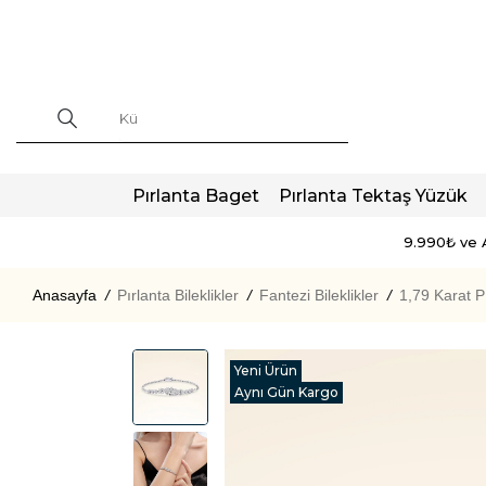
Pırlanta Baget
Pırlanta Tektaş Yüzük
9.990₺ ve A
Anasayfa
/
Pırlanta Bileklikler
/
Fantezi Bileklikler
/
1,79 Karat Pı
Yeni Ürün
Aynı Gün Kargo