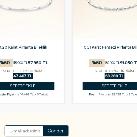
0,20 Karat Pırlanta Bileklik
0,51 Karat Fantezi Pırlanta Bil
%
50
%
50
57.950
TL
91.050
T
115.900
TL
182.100
TL
SEPETTE EK %25 İNDİRİM
SEPETTE EK %25 İNDİRİM
43.463 TL
68.288 TL
SEPETE EKLE
SEPETE EKLE
eşin Fiyatına
14.488 TL x 3 Taksit
Peşin Fiyatına
22.763 TL x 3 Taks
Gönder