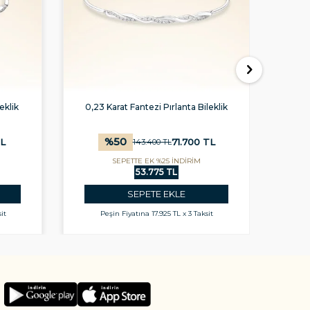
eklik
0,23 Karat Fantezi Pırlanta Bileklik
0,58
%
50
L
71.700
TL
143.400
TL
SEPETTE EK %25 İNDİRİM
53.775 TL
SEPETE EKLE
it
Peşin Fiyatına
17.925 TL x 3 Taksit