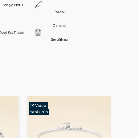
Hediye Notu
Yazısı
Garanti
Özel Şık Paket
Sertifikası
Video
Vide
Yeni Ürün
Yeni Ür