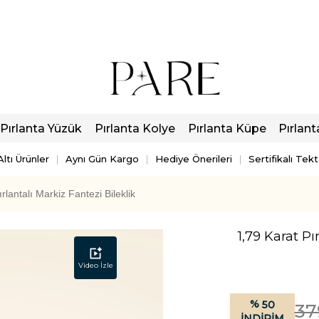
Pırlanta Yüzük
Pırlanta Kolye
Pırlanta Küpe
Pırlant
ltı Ürünler
Aynı Gün Kargo
Hediye Önerileri
Sertifikalı Tek
rlantalı Markiz Fantezi Bileklik
1,79 Karat Pı
Video İzle
%
50
37
İNDIRIM