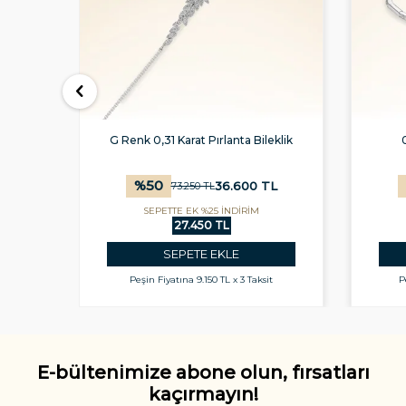
G Renk 0,31 Karat Pırlanta Bileklik
%
50
L
36.600
TL
73.250
TL
SEPETTE EK %25 İNDİRİM
27.450 TL
SEPETE EKLE
t
Peşin Fiyatına
9.150 TL x 3 Taksit
P
E-bültenimize abone olun, fırsatları
kaçırmayın!