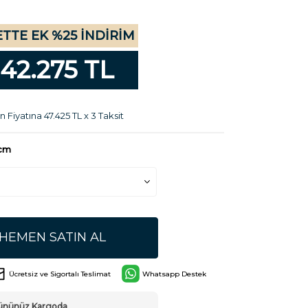
TTE EK %25 İNDİRİM
142.275 TL
n Fiyatına 47.425 TL x 3 Taksit
 cm
HEMEN SATIN AL
Ücretsiz ve Sigortalı Teslimat
Whatsapp Destek
Ürününüz Kargoda