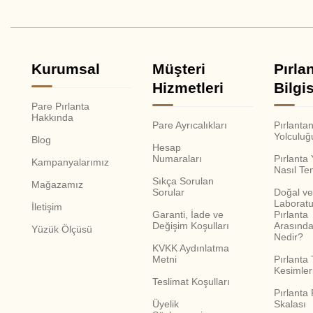
Kurumsal
Müşteri
Pırla
Hizmetleri
Bilgis
Pare Pırlanta
Hakkında
Pare Ayrıcalıkları
Pırlanta
Yolculuğ
Blog
Hesap
Numaraları
Pırlanta
Kampanyalarımız
Nasıl Te
Sıkça Sorulan
Mağazamız
Sorular
Doğal ve
Laboratu
İletişim
Garanti, İade ve
Pırlanta
Değişim Koşulları
Arasında
Yüzük Ölçüsü
Nedir?
KVKK Aydınlatma
Metni
Pırlanta 
Kesimler
Teslimat Koşulları
Pırlanta
Üyelik
Skalası