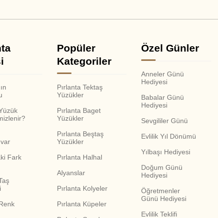
nta
Popüler
Özel Günler
i
Kategoriler
Anneler Günü
Hediyesi
nın
Pırlanta Tektaş
u
Yüzükler
Babalar Günü
Hediyesi
 Yüzük
Pırlanta Baget
mizlenir?
Yüzükler
Sevgililer Günü
Pırlanta Beştaş
Evlilik Yıl Dönümü
var
Yüzükler
Yılbaşı Hediyesi
ki Fark
Pırlanta Halhal
Doğum Günü
Alyanslar
Hediyesi
Taş
i
Pırlanta Kolyeler
Öğretmenler
Günü Hediyesi
 Renk
Pırlanta Küpeler
Evlilik Teklifi