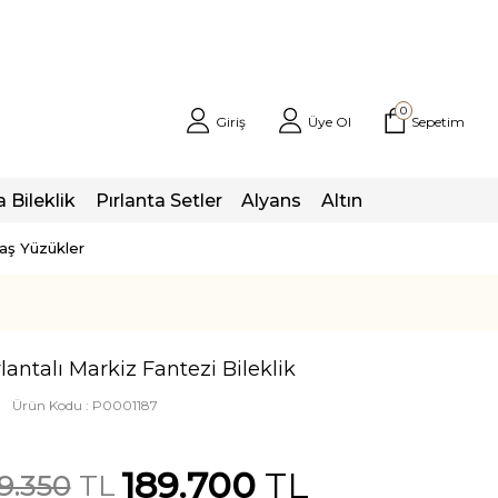
0
Giriş
Üye Ol
Sepetim
a Bileklik
Pırlanta Setler
Alyans
Altın
taş Yüzükler
rlantalı Markiz Fantezi Bileklik
Ürün Kodu :
P0001187
189.700
TL
9.350
TL