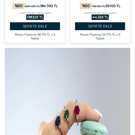
%
50
%
50
184.700
TL
59.100
TL
369.400
TL
118.150
TL
SEPETTE EK %25 İNDİRİM
SEPETTE EK %25 İNDİRİM
138.525 TL
44.325 TL
SEPETE EKLE
SEPETE EKLE
Peşin Fiyatına
46.175 TL x 3
Peşin Fiyatına
14.775 TL x 3
Taksit
Taksit