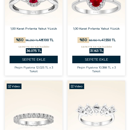
1,00 Karat Pırlanta Yakut Yüzük
1,00 Karat Pırlanta Yakut Yüzük
%
50
%
50
48.100
TL
41.550
TL
96.250
TL
83.150
TL
SEPETTE EK %25 İNDİRİM
SEPETTE EK %25 İNDİRİM
36.075 TL
31.163 TL
SEPETE EKLE
SEPETE EKLE
Peşin Fiyatına
12.025 TL x 3
Peşin Fiyatına
10.388 TL x 3
Taksit
Taksit
Video
Video