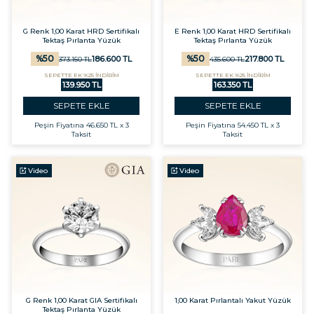
G Renk 1,00 Karat HRD Sertifikalı
E Renk 1,00 Karat HRD Sertifikalı
Tektaş Pırlanta Yüzük
Tektaş Pırlanta Yüzük
%
50
%
50
186.600
TL
217.800
TL
373.150
TL
435.600
TL
SEPETTE EK %25 İNDİRİM
SEPETTE EK %25 İNDİRİM
139.950 TL
163.350 TL
SEPETE EKLE
SEPETE EKLE
Peşin Fiyatına
46.650 TL x 3
Peşin Fiyatına
54.450 TL x 3
Taksit
Taksit
Video
Video
G Renk 1,00 Karat GIA Sertifikalı
1,00 Karat Pırlantalı Yakut Yüzük
Tektaş Pırlanta Yüzük