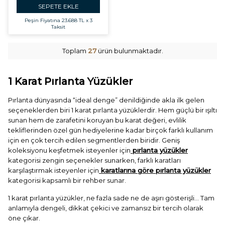
SEPETE EKLE
Peşin Fiyatına
23.688 TL x 3
Taksit
Toplam
27
ürün bulunmaktadır.
1 Karat Pırlanta Yüzükler
Pırlanta dünyasında “ideal denge” denildiğinde akla ilk gelen
seçeneklerden biri 1 karat pırlanta yüzüklerdir. Hem güçlü bir ışıltı
sunan hem de zarafetini koruyan bu karat değeri, evlilik
tekliflerinden özel gün hediyelerine kadar birçok farklı kullanım
için en çok tercih edilen segmentlerden biridir. Geniş
koleksiyonu keşfetmek isteyenler için
pırlanta yüzükler
kategorisi zengin seçenekler sunarken, farklı karatları
karşılaştırmak isteyenler için
karatlarına göre pırlanta yüzükler
kategorisi kapsamlı bir rehber sunar.
1 karat pırlanta yüzükler, ne fazla sade ne de aşırı gösterişli… Tam
anlamıyla dengeli, dikkat çekici ve zamansız bir tercih olarak
öne çıkar.