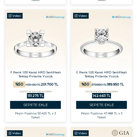
Video
Video
F Renk 1,00 Karat HRD Sertifikalı
G Renk 1,00 Karat HRD Sertifikalı
Tektaş Pırlanta Yüzük
Tektaş Pırlanta Yüzük
%
50
%
50
201.700
TL
189.950
TL
403.450
TL
379.850
TL
SEPETTE EK %25 İNDİRİM
SEPETTE EK %25 İNDİRİM
151.275 TL
142.463 TL
SEPETE EKLE
SEPETE EKLE
Peşin Fiyatına
50.425 TL x 3
Peşin Fiyatına
47.488 TL x 3
Taksit
Taksit
Video
Video