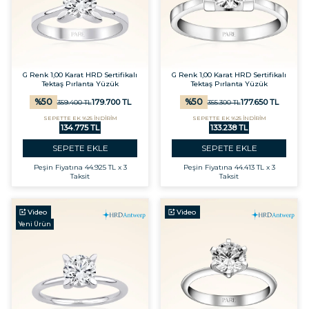
G Renk 1,00 Karat HRD Sertifikalı
G Renk 1,00 Karat HRD Sertifikalı
Tektaş Pırlanta Yüzük
Tektaş Pırlanta Yüzük
%
50
%
50
179.700
TL
177.650
TL
359.400
TL
355.300
TL
SEPETTE EK %25 İNDİRİM
SEPETTE EK %25 İNDİRİM
134.775 TL
133.238 TL
SEPETE EKLE
SEPETE EKLE
Peşin Fiyatına
44.925 TL x 3
Peşin Fiyatına
44.413 TL x 3
Taksit
Taksit
Video
Video
Yeni Ürün