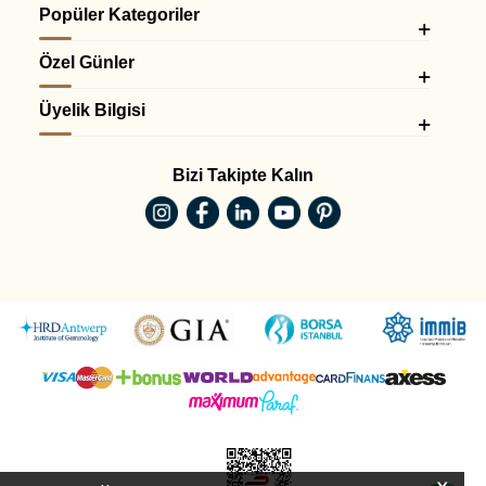
Popüler Kategoriler
kullanıcılar için
0.70 karat pırlanta yüzük
,
0.80 karat pırlanta
yüzük
ve
2 karat pırlanta yüzük
kategorileri incelenebilir.
Özel Günler
1 Karat Pırlantada Tasarım ve Kesim
Seçimi
Üyelik Bilgisi
1 karat pırlanta yüzüklerde tasarım ve kesim, taşın tüm
karakterini ortaya çıkaran en önemli unsurlardır. Doğru tasarım
Bizi Takipte Kalın
ile pırlanta hem daha büyük hem de daha parlak görünebilir.
Klasik ve zamansız bir tercih için
tektaş yüzükler
en çok tercih
edilen modeller arasında yer alır. Daha özgün ve modern
tasarımlar arayan kullanıcılar için
tasarım yüzükler
dikkat çeker.
Alternatif kesim ve stil arayanlar için
baget yüzükler
ve
efektli
baget yüzükler
kategorileri de değerlendirilebilir.
Kesim tipi, taşın görünümünü doğrudan etkiler. Özellikle
oval
tektaş yüzük
ve
prenses kesim pırlanta yüzük
modelleri, 1
karat pırlantanın daha geniş ve dikkat çekici görünmesini sağlar.
Daha farklı ve dikkat çekici tasarımlar için
fantezi yüzükler
ve
coronet yüzükler
kategorileri de incelenebilir.
1 Karat Pırlanta Yüzük Seçerken Nelere