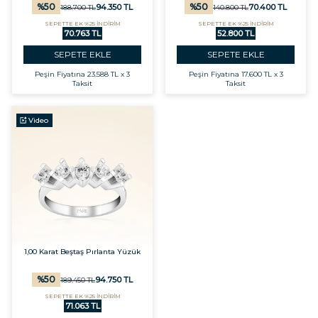
%
50
%
50
94.350
TL
70.400
TL
188.700
TL
140.800
TL
SEPETTE EK %25 İNDİRİM
SEPETTE EK %25 İNDİRİM
70.763 TL
52.800 TL
SEPETE EKLE
SEPETE EKLE
Peşin Fiyatına
23.588 TL x 3
Peşin Fiyatına
17.600 TL x 3
Taksit
Taksit
Video
1,00 Karat Beştaş Pırlanta Yüzük
%
50
94.750
TL
189.450
TL
SEPETTE EK %25 İNDİRİM
71.063 TL