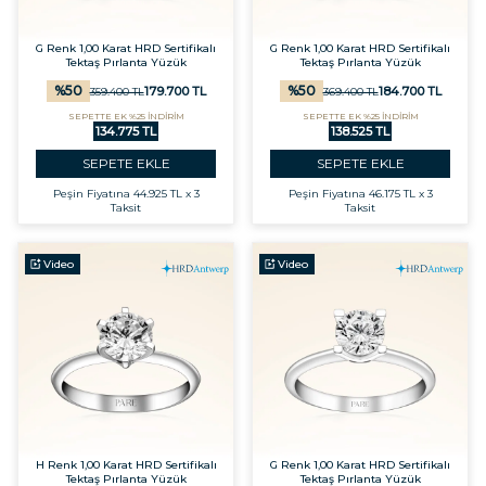
G Renk 1,00 Karat HRD Sertifikalı
G Renk 1,00 Karat HRD Sertifikalı
Tektaş Pırlanta Yüzük
Tektaş Pırlanta Yüzük
%
50
%
50
179.700
TL
184.700
TL
359.400
TL
369.400
TL
SEPETTE EK %25 İNDİRİM
SEPETTE EK %25 İNDİRİM
134.775 TL
138.525 TL
SEPETE EKLE
SEPETE EKLE
Peşin Fiyatına
44.925 TL x 3
Peşin Fiyatına
46.175 TL x 3
Taksit
Taksit
Video
Video
H Renk 1,00 Karat HRD Sertifikalı
G Renk 1,00 Karat HRD Sertifikalı
Tektaş Pırlanta Yüzük
Tektaş Pırlanta Yüzük