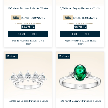
1,00 Karat Tamtur Pırlanta Yüzük
1,00 Karat Beştaş Pırlanta Yüzük
%
50
%
50
69.700
TL
88.950
TL
139.450
TL
177.900
TL
SEPETTE EK %25 İNDİRİM
SEPETTE EK %25 İNDİRİM
52.275 TL
66.713 TL
SEPETE EKLE
SEPETE EKLE
Peşin Fiyatına
17.425 TL x 3
Peşin Fiyatına
22.238 TL x 3
Taksit
Taksit
Video
Video
1,00 Karat Beştaş Pırlanta Yüzük
1,00 Karat Zümrüt Pırlanta Yüzük