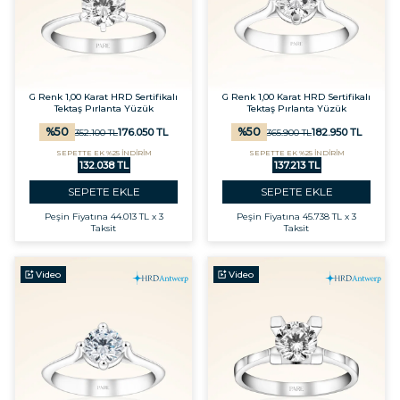
G Renk 1,00 Karat HRD Sertifikalı
G Renk 1,00 Karat HRD Sertifikalı
Tektaş Pırlanta Yüzük
Tektaş Pırlanta Yüzük
%
50
%
50
176.050
TL
182.950
TL
352.100
TL
365.900
TL
SEPETTE EK %25 İNDİRİM
SEPETTE EK %25 İNDİRİM
132.038 TL
137.213 TL
SEPETE EKLE
SEPETE EKLE
Peşin Fiyatına
44.013 TL x 3
Peşin Fiyatına
45.738 TL x 3
Taksit
Taksit
Video
Video