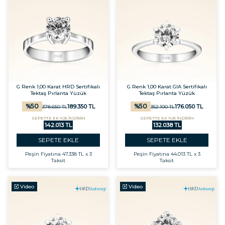
G Renk 1,00 Karat HRD Sertifikalı
G Renk 1,00 Karat GIA Sertifikalı
Tektaş Pırlanta Yüzük
Tektaş Pırlanta Yüzük
%
50
%
50
189.350
TL
176.050
TL
378.650
TL
352.100
TL
SEPETTE EK %25 İNDİRİM
SEPETTE EK %25 İNDİRİM
142.013 TL
132.038 TL
SEPETE EKLE
SEPETE EKLE
Peşin Fiyatına
47.338 TL x 3
Peşin Fiyatına
44.013 TL x 3
Taksit
Taksit
Video
Video