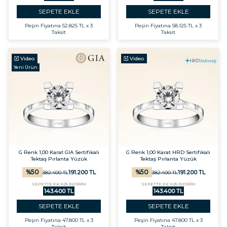
SEPETE EKLE
SEPETE EKLE
Peşin Fiyatına
52.825 TL x 3
Peşin Fiyatına
58.125 TL x 3
Taksit
Taksit
Video
Video
Yeni Ürün
G Renk 1,00 Karat GIA Sertifikalı
G Renk 1,00 Karat HRD Sertifikalı
Tektaş Pırlanta Yüzük
Tektaş Pırlanta Yüzük
%
50
%
50
191.200
TL
191.200
TL
382.400
TL
382.400
TL
SEPETTE EK %25 İNDİRİM
SEPETTE EK %25 İNDİRİM
143.400 TL
143.400 TL
SEPETE EKLE
SEPETE EKLE
Peşin Fiyatına
47.800 TL x 3
Peşin Fiyatına
47.800 TL x 3
Taksit
Taksit