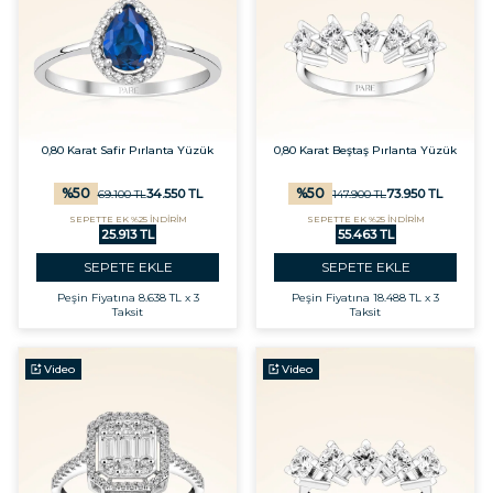
0,80 Karat Safir Pırlanta Yüzük
0,80 Karat Beştaş Pırlanta Yüzük
%
50
%
50
34.550
TL
73.950
TL
69.100
TL
147.900
TL
SEPETTE EK %25 İNDİRİM
SEPETTE EK %25 İNDİRİM
25.913 TL
55.463 TL
SEPETE EKLE
SEPETE EKLE
Peşin Fiyatına
8.638 TL x 3
Peşin Fiyatına
18.488 TL x 3
Taksit
Taksit
Video
Video