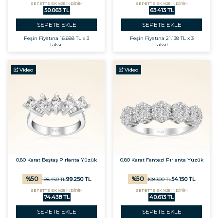
SEPETTE EK %25 İNDİRİM
SEPETTE EK %25 İNDİRİM
50.063 TL
63.413 TL
SEPETE EKLE
SEPETE EKLE
Peşin Fiyatına
16.688 TL x 3
Peşin Fiyatına
21.138 TL x 3
Taksit
Taksit
Video
Video
0,80 Karat Beştaş Pırlanta Yüzük
0,80 Karat Fantezi Pırlanta Yüzük
%
50
%
50
99.250
TL
54.150
TL
198.450
TL
108.300
TL
SEPETTE EK %25 İNDİRİM
SEPETTE EK %25 İNDİRİM
74.438 TL
40.613 TL
SEPETE EKLE
SEPETE EKLE