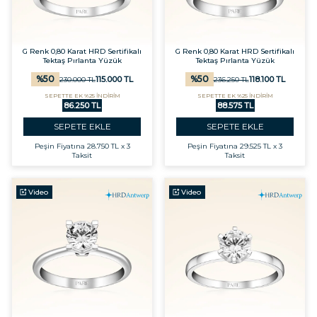
G Renk 0,80 Karat HRD Sertifikalı
G Renk 0,80 Karat HRD Sertifikalı
Tektaş Pırlanta Yüzük
Tektaş Pırlanta Yüzük
%
50
%
50
115.000
TL
118.100
TL
230.000
TL
236.250
TL
SEPETTE EK %25 İNDİRİM
SEPETTE EK %25 İNDİRİM
86.250 TL
88.575 TL
SEPETE EKLE
SEPETE EKLE
Peşin Fiyatına
28.750 TL x 3
Peşin Fiyatına
29.525 TL x 3
Taksit
Taksit
Video
Video