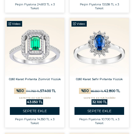
Peşin Fiyatına
24.813 TL x 3
Peşin Fiyatına
13.538 TL x 3
Taksit
Taksit
Video
Video
0,80 Karat Pırlanta Zümrüt Yüzük
0,80 Karat Safir Pırlanta Yüzük
%
50
%
50
57.400
TL
42.800
TL
114.750
TL
85.550
TL
SEPETTE EK %25 İNDİRİM
SEPETTE EK %25 İNDİRİM
43.050 TL
32.100 TL
SEPETE EKLE
SEPETE EKLE
Peşin Fiyatına
14.350 TL x 3
Peşin Fiyatına
10.700 TL x 3
Taksit
Taksit