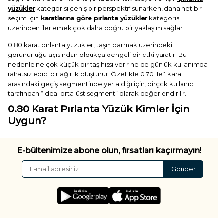
yüzükler
kategorisi geniş bir perspektif sunarken, daha net bir
seçim için
karatlarına göre pırlanta yüzükler
kategorisi
üzerinden ilerlemek çok daha doğru bir yaklaşım sağlar.
0.80 karat pırlanta yüzükler, taşın parmak üzerindeki
görünürlüğü açısından oldukça dengeli bir etki yaratır. Bu
nedenle ne çok küçük bir taş hissi verir ne de günlük kullanımda
rahatsız edici bir ağırlık oluşturur. Özellikle 0.70 ile 1 karat
arasındaki geçiş segmentinde yer aldığı için, birçok kullanıcı
tarafından “ideal orta-üst segment” olarak değerlendirilir.
0.80 Karat Pırlanta Yüzük Kimler İçin
Uygun?
Bu karat aralığı, klasik tektaşın biraz daha dikkat çekici
versiyonunu isteyen kullanıcılar için oldukça uygundur. Özellikle
E-bültenimize abone olun, fırsatları kaçırmayın!
evlilik teklifi planlayan ve “göze çarpan ama abartılı olmayan” bir
yüzük arayan kişiler için güçlü bir alternatif oluşturur.
Gönder
Daha sade bir görünüm isteyen kullanıcılar genellikle
klasik
tektaş yüzükler
kategorisine yönelirken, daha hareketli ve ışıltılı
bir tasarım isteyenler için
kolu taşlı tektaş yüzükler
ve
efektli
tektaş yüzükler
oldukça iyi seçenekler sunar.