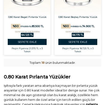
0,80 Karat Baget Pırlanta Yüzük
0,80 Karat Beştaş Pırlanta Yüzük
%
50
%
50
85.500
TL
74.900
TL
171.000
TL
149.850
TL
SEPETTE EK %25 İNDİRİM
SEPETTE EK %25 İNDİRİM
64.125 TL
56.175 TL
SEPETE EKLE
SEPETE EKLE
Peşin Fiyatına
21.375 TL x 3
Peşin Fiyatına
18.725 TL x 3
Taksit
Taksit
Toplam
18
ürün bulunmaktadır.
0.80 Karat Pırlanta Yüzükler
Işıltısıyla fark yaratan ama abartıya kaçmayan bir pırlanta yüzük
arayanlar için 0.80 karat modeller ideal bir denge sunar. Ne çok
minimal ne de aşırı gösterişli olan bu karat aralığı, özellikle hem
günlük kullanım hem de özel anlar için tercih edilen güçlü bir
segmenttir. Genel koleksiyona bakmak isteyenler için
pırlanta