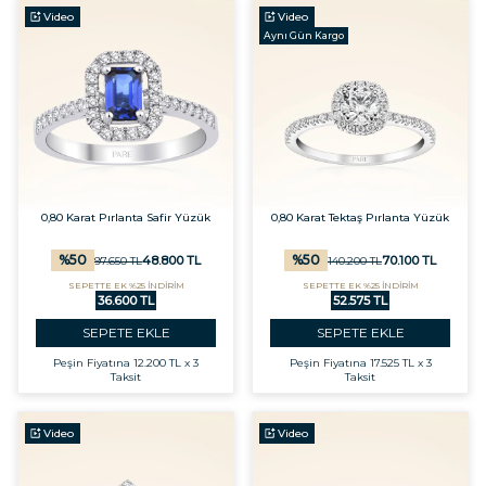
Video
Video
Aynı Gün Kargo
0,80 Karat Pırlanta Safir Yüzük
0,80 Karat Tektaş Pırlanta Yüzük
%
50
%
50
48.800
TL
70.100
TL
97.650
TL
140.200
TL
SEPETTE EK %25 İNDİRİM
SEPETTE EK %25 İNDİRİM
36.600 TL
52.575 TL
SEPETE EKLE
SEPETE EKLE
Peşin Fiyatına
12.200 TL x 3
Peşin Fiyatına
17.525 TL x 3
Taksit
Taksit
Video
Video