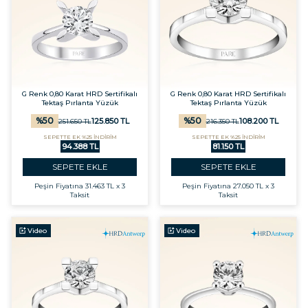
G Renk 0,80 Karat HRD Sertifikalı
G Renk 0,80 Karat HRD Sertifikalı
Tektaş Pırlanta Yüzük
Tektaş Pırlanta Yüzük
%
50
%
50
125.850
TL
108.200
TL
251.650
TL
216.350
TL
SEPETTE EK %25 İNDİRİM
SEPETTE EK %25 İNDİRİM
94.388 TL
81.150 TL
SEPETE EKLE
SEPETE EKLE
Peşin Fiyatına
31.463 TL x 3
Peşin Fiyatına
27.050 TL x 3
Taksit
Taksit
Video
Video