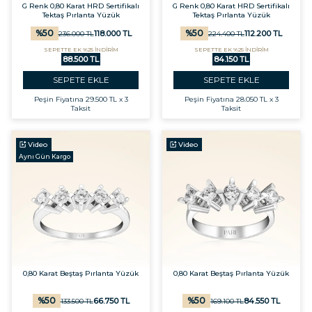
G Renk 0,80 Karat HRD Sertifikalı
G Renk 0,80 Karat HRD Sertifikalı
Tektaş Pırlanta Yüzük
Tektaş Pırlanta Yüzük
%
50
%
50
118.000
TL
112.200
TL
236.000
TL
224.400
TL
SEPETTE EK %25 İNDİRİM
SEPETTE EK %25 İNDİRİM
88.500 TL
84.150 TL
SEPETE EKLE
SEPETE EKLE
Peşin Fiyatına
29.500 TL x 3
Peşin Fiyatına
28.050 TL x 3
Taksit
Taksit
Video
Video
Aynı Gün Kargo
0,80 Karat Beştaş Pırlanta Yüzük
0,80 Karat Beştaş Pırlanta Yüzük
%
50
%
50
66.750
TL
84.550
TL
133.500
TL
169.100
TL