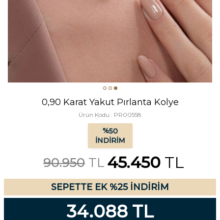
0,90 Karat Yakut Pırlanta Kolye
Ürün Kodu :
PR00558
%
50
İNDIRIM
45.450
TL
90.950
TL
SEPETTE EK %25 İNDİRİM
34.088 TL