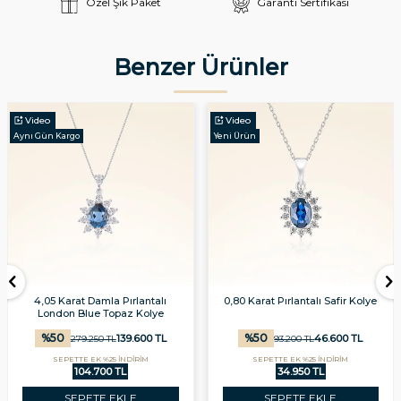
Özel Şık Paket
Garanti Sertifikası
Benzer Ürünler
Video
Video
Aynı Gün Kargo
Yeni Ürün
4,05 Karat Damla Pırlantalı
0,80 Karat Pırlantalı Safir Kolye
London Blue Topaz Kolye
%
50
%
50
139.600
TL
46.600
TL
279.250
TL
93.200
TL
SEPETTE EK %25 İNDİRİM
SEPETTE EK %25 İNDİRİM
104.700 TL
34.950 TL
SEPETE EKLE
SEPETE EKLE