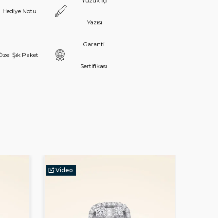
Yüzük İçi
Hediye Notu
Yazısı
Garanti
Özel Şık Paket
Sertifikası
Video
Vide