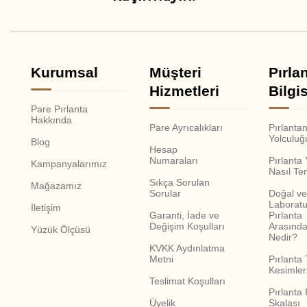
Kurumsal
Müşteri
Pırla
Hizmetleri
Bilgis
Pare Pırlanta
Hakkında
Pare Ayrıcalıkları
Pırlanta
Yolculuğ
Blog
Hesap
Numaraları
Pırlanta
Kampanyalarımız
Nasıl Te
Sıkça Sorulan
Mağazamız
Sorular
Doğal ve
Laboratu
İletişim
Garanti, İade ve
Pırlanta
Değişim Koşulları
Arasında
Yüzük Ölçüsü
Nedir?
KVKK Aydınlatma
Metni
Pırlanta 
Kesimler
Teslimat Koşulları
Pırlanta
Üyelik
Skalası