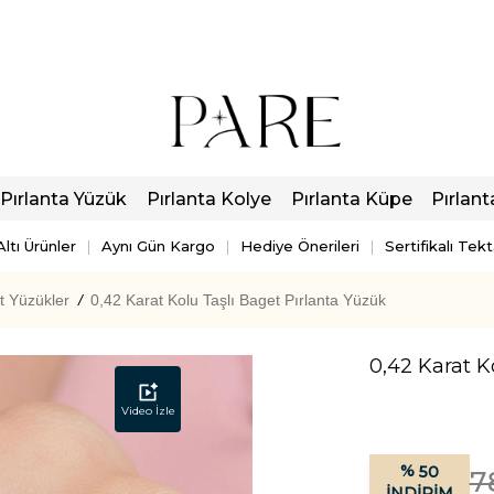
Pırlanta Yüzük
Pırlanta Kolye
Pırlanta Küpe
Pırlant
ltı Ürünler
Aynı Gün Kargo
Hediye Önerileri
Sertifikalı Tek
t Yüzükler
/
0,42 Karat Kolu Taşlı Baget Pırlanta Yüzük
0,42 Karat K
Video İzle
%
50
7
İNDIRIM