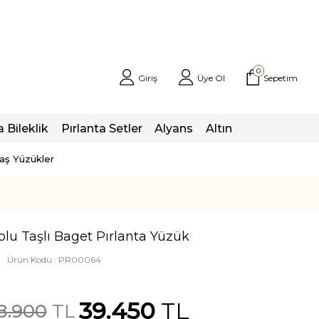
0
Giriş
Üye Ol
Sepetim
a Bileklik
Pırlanta Setler
Alyans
Altın
taş Yüzükler
olu Taşlı Baget Pırlanta Yüzük
Ürün Kodu :
PR00064
39.450
TL
8.900
TL