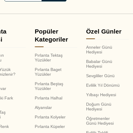
nta
Popüler
Özel Günler
i
Kategoriler
Anneler Günü
Hediyesi
nın
Pırlanta Tektaş
u
Yüzükler
Babalar Günü
Hediyesi
 Yüzük
Pırlanta Baget
mizlenir?
Yüzükler
Sevgililer Günü
Pırlanta Beştaş
Evlilik Yıl Dönümü
var
Yüzükler
Yılbaşı Hediyesi
ki Fark
Pırlanta Halhal
Doğum Günü
Alyanslar
Hediyesi
Taş
i
Pırlanta Kolyeler
Öğretmenler
Günü Hediyesi
 Renk
Pırlanta Küpeler
Evlilik Teklifi