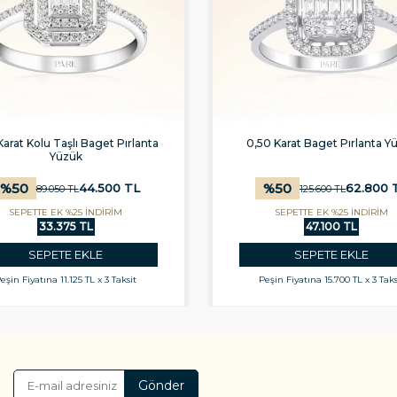
Karat Kolu Taşlı Baget Pırlanta
0,50 Karat Baget Pırlanta Y
Yüzük
%
50
%
50
44.500
TL
62.800
89.050
TL
125.600
TL
SEPETTE EK %25 İNDİRİM
SEPETTE EK %25 İNDİRİM
33.375 TL
47.100 TL
SEPETE EKLE
SEPETE EKLE
eşin Fiyatına
11.125 TL x 3 Taksit
Peşin Fiyatına
15.700 TL x 3 Taks
Gönder