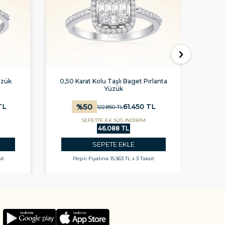
üzük
0,50 Karat Kolu Taşlı Baget Pırlanta
0,25
Yüzük
%
50
TL
61.450
TL
122.850
TL
SEPETTE EK %25 İNDİRİM
46.088 TL
SEPETE EKLE
it
Peşin Fiyatına
15.363 TL x 3 Taksit