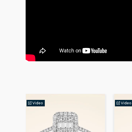
Video
Video