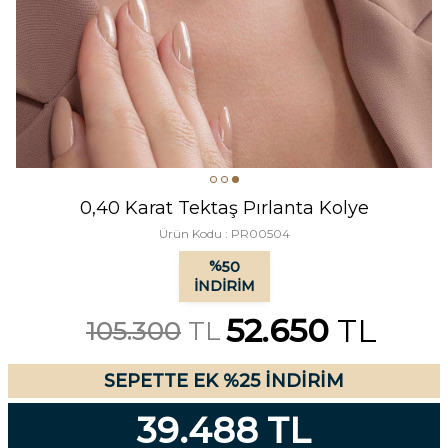
0,40 Karat Tektaş Pırlanta Kolye
Ürün Kodu :
PR00504
%
50
İNDIRIM
52.650
TL
105.300
TL
SEPETTE EK %25 İNDİRİM
39.488 TL