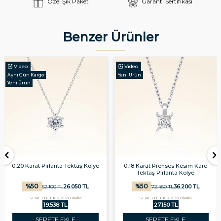
Özel Şık Paket
Garanti Sertifikası
Benzer Ürünler
Video
Video
Aynı Gün Kargo
Yeni Ürün
Yeni Ürün
0,20 Karat Pırlanta Tektaş Kolye
0,18 Karat Prenses Kesim Kare
Tektaş Pırlanta Kolye
%
50
%
50
26.050
TL
36.200
TL
52.100
TL
72.450
TL
SEPETTE EK %25 İNDİRİM
SEPETTE EK %25 İNDİRİM
19.538 TL
27.150 TL
SEPETE EKLE
SEPETE EKLE