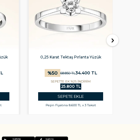
üzük
G Renk 0,30 Karat HRD Sertifikalı
G R
Tektaş Pırlanta Yüzük
%
50
L
37.750
TL
75.550
TL
SEPETTE EK %25 İNDİRİM
28.313 TL
SEPETE EKLE
it
Peşin Fiyatına
9.438 TL x 3 Taksit