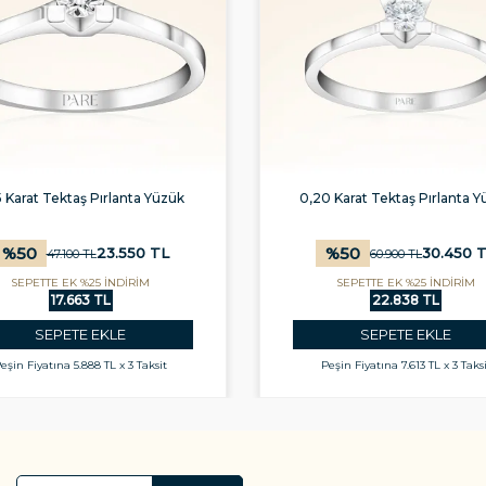
0 Karat Tektaş Pırlanta Yüzük
0,25 Karat Tektaş Pırlanta Y
%
50
%
50
30.450
TL
34.400
T
60.900
TL
68.850
TL
SEPETTE EK %25 İNDİRİM
SEPETTE EK %25 İNDİRİM
22.838 TL
25.800 TL
SEPETE EKLE
SEPETE EKLE
Peşin Fiyatına
7.613 TL x 3 Taksit
Peşin Fiyatına
8.600 TL x 3 Taks