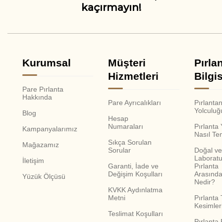
kaçırmayın!
Kurumsal
Müşteri
Pırla
Hizmetleri
Bilgis
Pare Pırlanta
Hakkında
Pare Ayrıcalıkları
Pırlanta
Yolculuğ
Blog
Hesap
Numaraları
Pırlanta
Kampanyalarımız
Nasıl Te
Sıkça Sorulan
Mağazamız
Sorular
Doğal ve
Laboratu
İletişim
Garanti, İade ve
Pırlanta
Değişim Koşulları
Arasında
Yüzük Ölçüsü
Nedir?
KVKK Aydınlatma
Metni
Pırlanta 
Kesimler
Teslimat Koşulları
Pırlanta