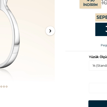
%
50
1
İNDIRIM
SEPE
Peşi
Yüzük Ölçü