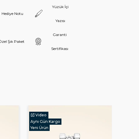
Yüzük İçi
Hediye Notu
Yazısı
Garanti
Özel Şık Paket
Sertifikası
Video
Vide
Aynı Gün Kargo
Aynı Gü
Yeni Ürün
Yeni Ür