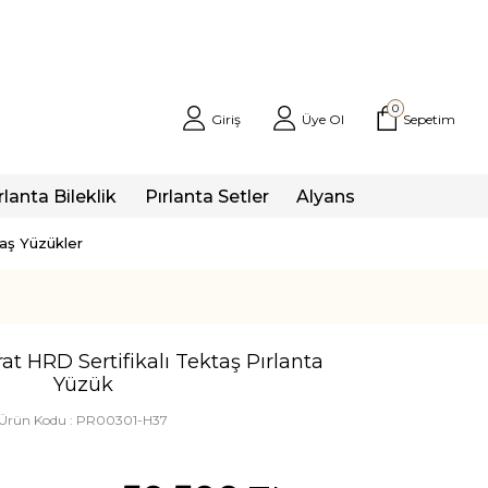
0
Giriş
Üye Ol
Sepetim
rlanta Bileklik
Pırlanta Setler
Alyans
taş Yüzükler
t HRD Sertifikalı Tektaş Pırlanta
Yüzük
Ürün Kodu :
PR00301-H37