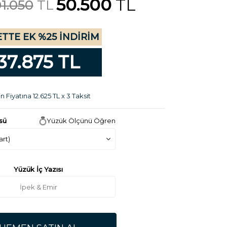
50.500
TL
01.050
TL
TTE EK %25 İNDİRİM
37.875 TL
n Fiyatına 12.625 TL x 3 Taksit
sü
Yüzük Ölçünü Öğren
Yüzük İç Yazısı