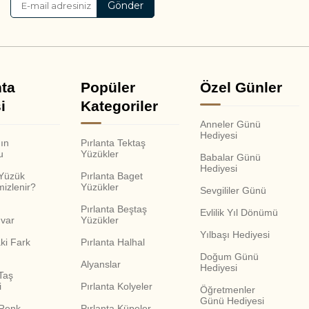
Gönder
nta
Popüler
Özel Günler
i
Kategoriler
Anneler Günü
Hediyesi
nın
Pırlanta Tektaş
u
Yüzükler
Babalar Günü
Hediyesi
 Yüzük
Pırlanta Baget
mizlenir?
Yüzükler
Sevgililer Günü
Pırlanta Beştaş
Evlilik Yıl Dönümü
var
Yüzükler
Yılbaşı Hediyesi
ki Fark
Pırlanta Halhal
Doğum Günü
Alyanslar
Hediyesi
Taş
i
Pırlanta Kolyeler
Öğretmenler
Günü Hediyesi
 Renk
Pırlanta Küpeler