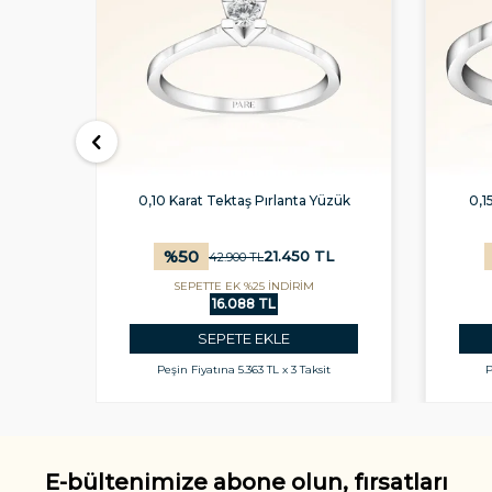
üzük
0,15 Karat Tektaş Pırlanta Yüzük
0,2
%
50
L
23.550
TL
47.100
TL
SEPETTE EK %25 İNDİRİM
17.663 TL
SEPETE EKLE
t
Peşin Fiyatına
5.888 TL x 3 Taksit
E-bültenimize abone olun, fırsatları