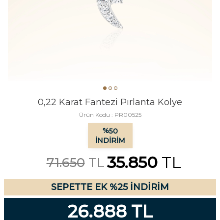
0,22 Karat Fantezi Pırlanta Kolye
Ürün Kodu :
PR00525
%
50
İNDIRIM
35.850
TL
71.650
TL
SEPETTE EK %25 İNDİRİM
26.888 TL