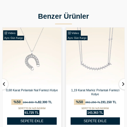
Benzer Ürünler
Video
Video
Aynı Gün Kargo
Aynı Gün Kargo
0,68 Karat Pırlantalı Nal Fantezi Kolye
1,19 Karat Markiz Pırlantalı Fantezi
Kolye
%
50
%
50
82.300
TL
191.150
TL
164.600
TL
382.250
TL
SEPETTE EK %25 İNDİRİM
SEPETTE EK %25 İNDİRİM
61.725 TL
143.363 TL
SEPETE EKLE
SEPETE EKLE