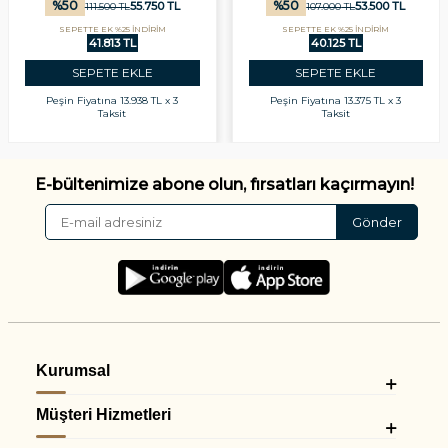
%
50
%
50
55.750
TL
53.500
TL
111.500
TL
107.000
TL
SEPETTE EK %25 İNDİRİM
SEPETTE EK %25 İNDİRİM
41.813 TL
40.125 TL
SEPETE EKLE
SEPETE EKLE
Peşin Fiyatına
13.938 TL x 3
Peşin Fiyatına
13.375 TL x 3
Taksit
Taksit
E-bültenimize abone olun, fırsatları kaçırmayın!
Gönder
Kurumsal
Müşteri Hizmetleri