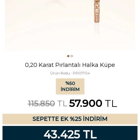
0,20 Karat Pırlantalı Halka Küpe
Ürün Kodu :
PR01704
%
50
İNDIRIM
57.900
TL
115.850
TL
SEPETTE EK %25 İNDİRİM
43.425 TL