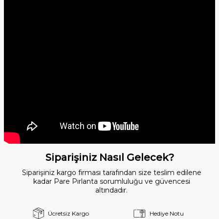
Siparişiniz Nasıl Gelecek?
Siparişiniz kargo firması tarafından size teslim edilene
kadar Pare Pırlanta sorumluluğu ve güvencesi
altındadır.
Ücretsiz Kargo
Hediye Notu