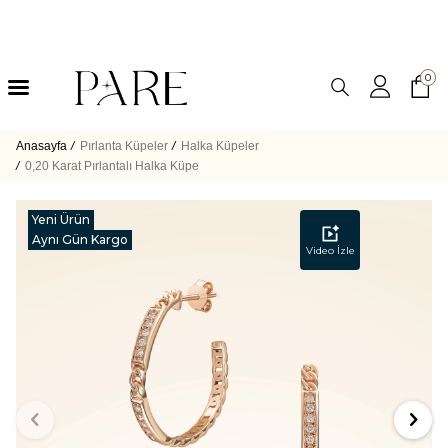
0
Anasayfa
/
Pırlanta Küpeler
/
Halka Küpeler
/
0,20 Karat Pırlantalı Halka Küpe
Yeni Ürün
Aynı Gün Kargo
Video İzle