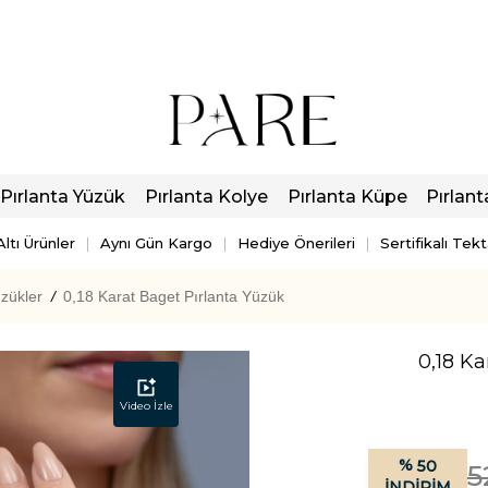
Pırlanta Yüzük
Pırlanta Kolye
Pırlanta Küpe
Pırlant
ltı Ürünler
Aynı Gün Kargo
Hediye Önerileri
Sertifikalı Tek
zükler
/
0,18 Karat Baget Pırlanta Yüzük
0,18 Ka
Video İzle
%
50
5
İNDIRIM