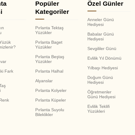
nta
Popüler
Özel Günler
i
Kategoriler
Anneler Günü
Hediyesi
nın
Pırlanta Tektaş
u
Yüzükler
Babalar Günü
Hediyesi
 Yüzük
Pırlanta Baget
mizlenir?
Yüzükler
Sevgililer Günü
Pırlanta Beştaş
Evlilik Yıl Dönümü
var
Yüzükler
Yılbaşı Hediyesi
ki Fark
Pırlanta Halhal
Doğum Günü
Alyanslar
Hediyesi
Taş
i
Pırlanta Kolyeler
Öğretmenler
Günü Hediyesi
 Renk
Pırlanta Küpeler
Evlilik Teklifi
Pırlanta Suyolu
Yüzükleri
Bileklikler