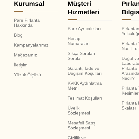
Kurumsal
Müşteri
Pırla
Hizmetleri
Bilgis
Pare Pırlanta
Hakkında
Pare Ayrıcalıkları
Pırlanta
Yolculuğ
Blog
Hesap
Numaraları
Pırlanta
Kampanyalarımız
Nasıl Te
Sıkça Sorulan
Mağazamız
Sorular
Doğal ve
Laboratu
İletişim
Garanti, İade ve
Pırlanta
Değişim Koşulları
Arasında
Yüzük Ölçüsü
Nedir?
KVKK Aydınlatma
Metni
Pırlanta 
Kesimler
Teslimat Koşulları
Pırlanta
Üyelik
Skalası
Sözleşmesi
Mesafeli Satış
Sözleşmesi
Gizlilik ve