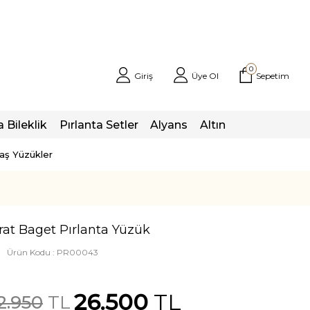
0
Giriş
Üye Ol
Sepetim
a Bileklik
Pırlanta Setler
Alyans
Altın
taş Yüzükler
rat Baget Pırlanta Yüzük
Ürün Kodu :
PR00043
26.500
TL
2.950
TL