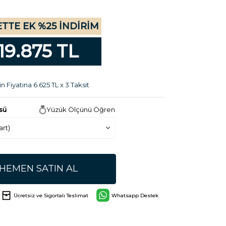
TTE EK %25 İNDİRİM
19.875 TL
n Fiyatına 6.625 TL x 3 Taksit
sü
Yüzük Ölçünü Öğren
HEMEN SATIN AL
Ücretsiz ve Sigortalı Teslimat
Whatsapp Destek