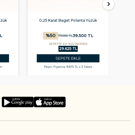
üzük
0,25 Karat Baget Pırlanta Yüzük
1,
%
50
L
39.500
TL
79.000
TL
SEPETTE EK %25 İNDİRİM
29.625 TL
SEPETE EKLE
it
Peşin Fiyatına
9.875 TL x 3 Taksit