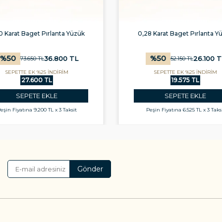
0 Karat Baget Pırlanta Yüzük
0,28 Karat Baget Pırlanta Y
%
50
%
50
36.800
TL
26.100
T
73.650
TL
52.150
TL
SEPETTE EK %25 İNDİRİM
SEPETTE EK %25 İNDİRİM
27.600 TL
19.575 TL
SEPETE EKLE
SEPETE EKLE
eşin Fiyatına
9.200 TL x 3 Taksit
Peşin Fiyatına
6.525 TL x 3 Taks
Gönder