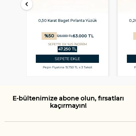
üzük
0,50 Karat Baget Pırlanta Yüzük
0,2
%
50
L
63.000
TL
126.000
TL
SEPETTE EK %25 İNDİRİM
47.250 TL
SEPETE EKLE
t
Peşin Fiyatına
15.750 TL x 3 Taksit
P
E-bültenimize abone olun, fırsatları
kaçırmayın!